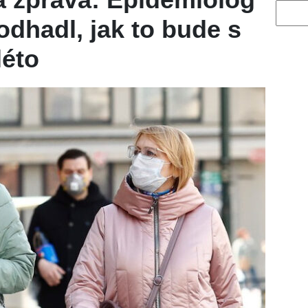
Vyhled
dhadl, jak to bude s
léto