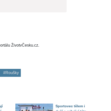
ortálu ŽivotvČesku.cz.
#Roušky
jí
Sportovec tělem i