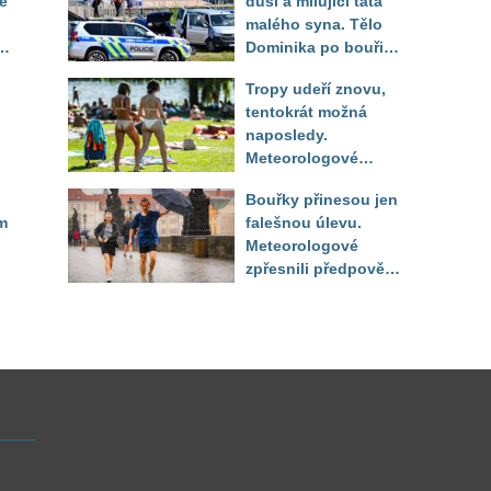
é
duší a milující táta
malého syna. Tělo
Dominika po bouři
na jezeře Most našli
Tropy udeří znovu,
až druhý den
tentokrát možná
naposledy.
Meteorologové
zpřesnili výhled až
Bouřky přinesou jen
do září
m
falešnou úlevu.
Meteorologové
zpřesnili předpověď
a oznámili návrat
horkého počasí