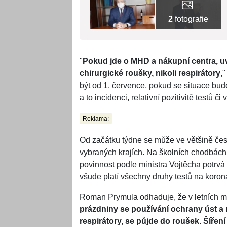
2
fotografie
"
Pokud jde o MHD a nákupní centra, u
chirurgické roušky, nikoli respirátory
,
být od 1. července, pokud se situace bude
a to incidenci, relativní pozitivitě testů či
Reklama:
Od začátku týdne se může ve většině čes
vybraných krajích. Na školních chodbách a
povinnost podle ministra Vojtěcha potrvá
všude platí všechny druhy testů na koro
Roman Prymula odhaduje, že v letních měs
prázdniny se používání ochrany úst a
respirátory, se půjde do roušek. Šíření 