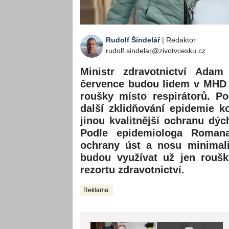
Rudolf Šindelář
| Redaktor
rudolf.sindelar@zivotvcesku.cz
Ministr zdravotnictví Adam
července budou lidem v MHD 
roušky místo respirátorů. P
další zklidňování epidemie ko
jinou kvalitnější ochranu dýc
Podle epidemiologa Roman
ochrany úst a nosu minimali
budou využívat už jen roušk
rezortu zdravotnictví.
Reklama: