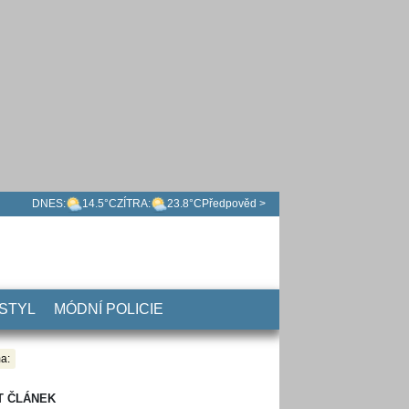
DNES:
14.5°C
ZÍTRA:
23.8°C
Předpověd >
 STYL
MÓDNÍ POLICIE
a:
T ČLÁNEK