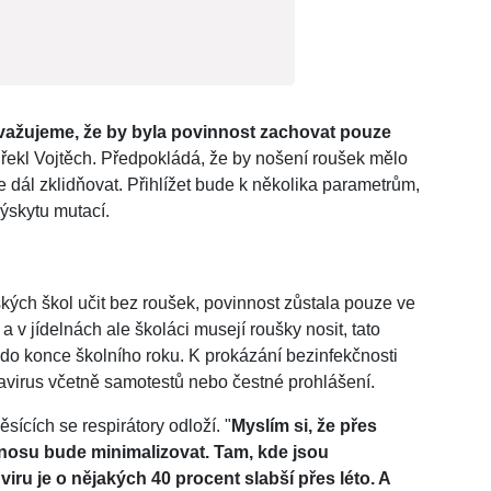
važujeme, že by byla povinnost zachovat pouze
" řekl Vojtěch. Předpokládá, že by nošení roušek mělo
 dál zklidňovat. Přihlížet bude k několika parametrům,
 výskytu mutací.
kých škol učit bez roušek, povinnost zůstala pouze ve
 v jídelnách ale školáci musejí roušky nosit, tato
 do konce školního roku. K prokázání bezinfekčnosti
navirus včetně samotestů nebo čestné prohlášení.
ících se respirátory odloží. "
Myslím si, že přes
 nosu bude minimalizovat. Tam, kde jsou
viru je o nějakých 40 procent slabší přes léto. A