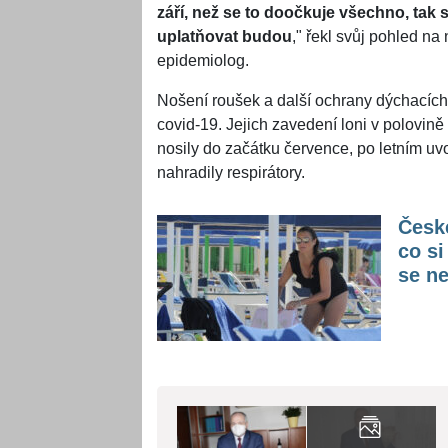
září, než se to doočkuje všechno, tak s
uplatňovat budou
," řekl svůj pohled n
epidemiolog.
Nošení roušek a další ochrany dýchacích 
covid-19. Jejich zavedení loni v polovině
nosily do začátku července, po letním uvo
nahradily respirátory.
České
co si
se ne