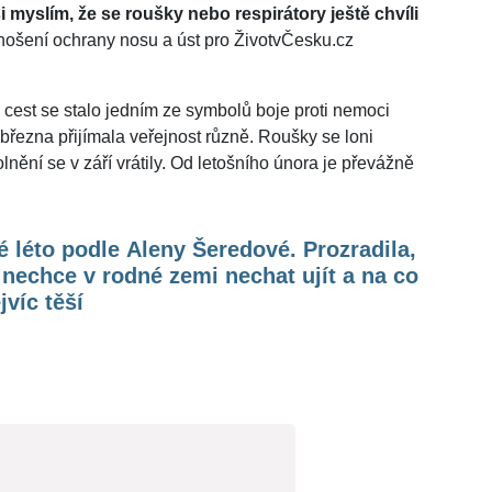
i myslím, že se roušky nebo respirátory ještě chvíli
a nošení ochrany nosu a úst pro ŽivotvČesku.cz
cest se stalo jedním ze symbolů boje proti nemoci
 března přijímala veřejnost různě. Roušky se loni
lnění se v září vrátily. Od letošního února je převážně
 léto podle Aleny Šeredové. Prozradila,
 nechce v rodné zemi nechat ujít a na co
jvíc těší