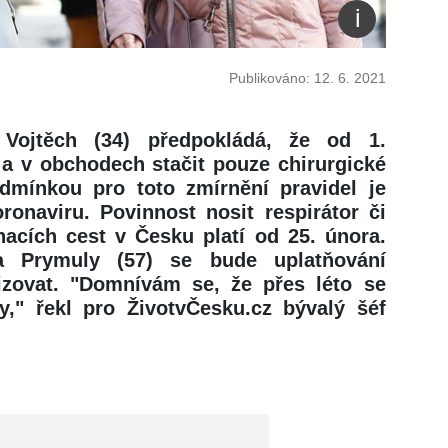
Publikováno: 12. 6. 2021
 Vojtěch (34) předpokládá, že od 1.
a v obchodech stačit pouze chirurgické
odmínkou pro toto zmírnění pravidel je
ronaviru. Povinnost nosit respirátor či
hacích cest v Česku platí od 25. února.
a Prymuly (57) se bude uplatňování
zovat. "Domnívám se, že přes léto se
y," řekl pro ŽivotvČesku.cz bývalý šéf