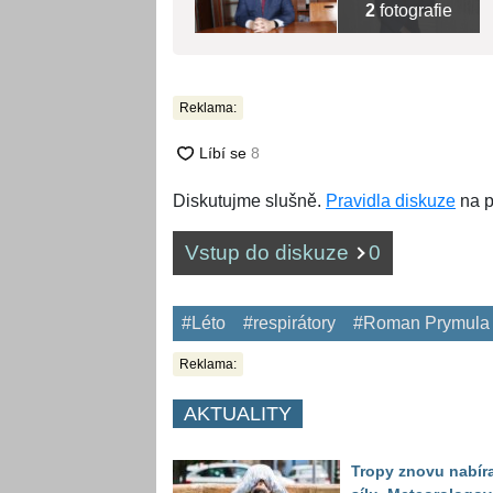
2
fotografie
Reklama:
Diskutujme slušně.
Pravidla diskuze
na p
Vstup do diskuze
0
#Léto
#respirátory
#Roman Prymula
Reklama:
AKTUALITY
Tropy znovu nabíra