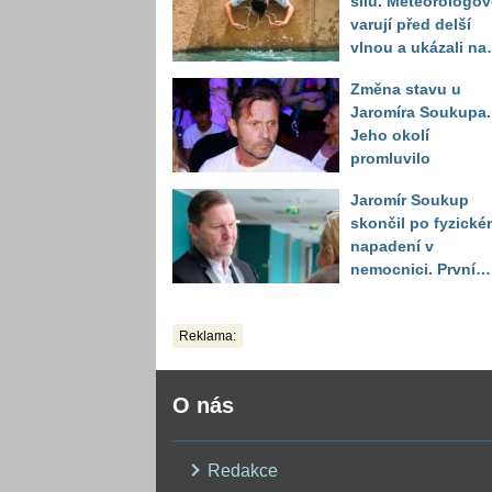
sílu. Meteorologov
varují před delší
vlnou a ukázali na
místa, kde situace
Změna stavu u
bude nejhorší
Jaromíra Soukupa.
Jeho okolí
promluvilo
Jaromír Soukup
skončil po fyzické
napadení v
nemocnici. První
slova právničky
Reklama:
O nás
Redakce