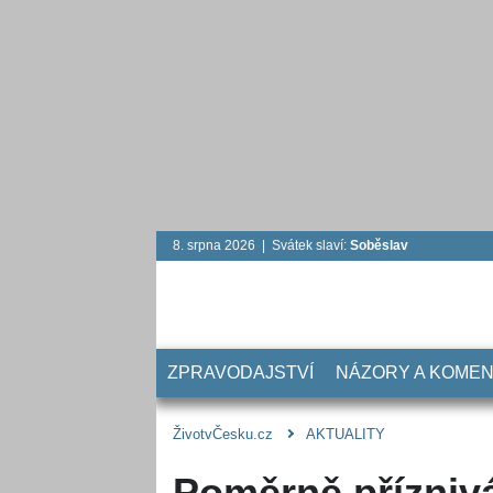
8. srpna 2026 | Svátek slaví:
Soběslav
ZPRAVODAJSTVÍ
NÁZORY A KOME
ŽivotvČesku.cz
AKTUALITY
Poměrně přízniv