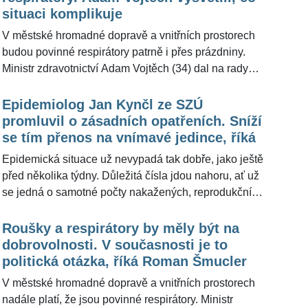
dosud systematicky ignoruje jeho rozhodnutí. Příště
situaci komplikuje
už by tak soud mohl rušit opatření hned, bez odkladu,
V městské hromadné dopravě a vnitřních prostorech
který přiznal dnes. "Stát neudělal vůbec nic, aby si
budou povinné respirátory patrně i přes prázdniny.
situaci nějakým způsobem pohlídal a aby nedošlo
Ministr zdravotnictví Adam Vojtěch (34) dal na rady
přesně k tomu, že soud něco zruší a ministerstvo
odborníků, kteří se obávají možného zhoršení situace
rozhodne, že to nebude respektovat. Stát si v zásadě
v souvislosti s šířením mutace delta. Počty nových
Epidemiolog Jan Kynčl ze SZÚ
dělá, co chce, což nelze tolerovat bez ohledu na to, že
pozitivních případů nákazy koronavirem totiž přestaly
promluvil o zásadních opatřeních. Sníží
je tu nějaká choroba," okomentoval situaci pro
klesat. Původně se zvažovalo zmírnění od 1.
se tím přenos na vnímavé jedince, říká
ŽivotvČesku.cz bezpečnostní expert Andor Šándor
července. "Jsme ve fázi spíše stagnace, takže téma
(64).
Epidemická situace už nevypadá tak dobře, jako ještě
změny není na stole," řekl pro ŽivotvČesku.cz šéf
před několika týdny. Důležitá čísla jdou nahoru, ať už
rezortu zdravotnicí, který již dříve podmiňoval změnu
se jedná o samotné počty nakažených, reprodukční
vývojem situace.
číslo udávající rychlost šíření epidemie nebo
incidenční číslo – na 100 tisíc obyvatel připadá za
Roušky a respirátory by měly být na
poslední týden devět potvrzených případů koronaviru.
dobrovolnosti. V současnosti je to
Podle uznávaného epidemiologa ze Státního
politická otázka, říká Roman Šmucler
zdravotního ústavu Jana Kynčla existují opatření,
V městské hromadné dopravě a vnitřních prostorech
která by se obzvláště s ohledem na současný vývoj
nadále platí, že jsou povinné respirátory. Ministr
měla dodržovat. "Je žádoucí ve vnitřních prostorách, a