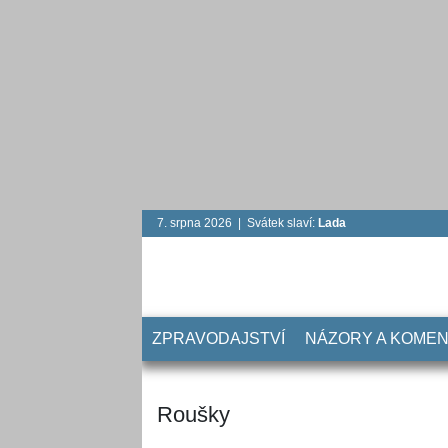
7. srpna 2026 | Svátek slaví:
Lada
ZPRAVODAJSTVÍ
NÁZORY A KOME
Roušky