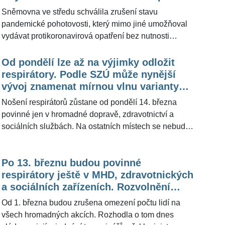
vrátí, nastínil Roman Prymula
ministerstvo školství nepodporovalo. Ministerstvo
Sněmovna ve středu schválila zrušení stavu
zdravotnictví tvrdí, že v současné situaci nejsou
pandemické pohotovosti, který mimo jiné umožňoval
opatření nutná, vývoj chce sledovat. Redakce
vydávat protikoronavirová opatření bez nutnosti
ŽivotvČesku.cz oslovila epidemiologa Romana
vyhlášení nouzového stavu. Rozhodnutí dolní komory
Prymulu (58), jak opatření, zejména nošení roušek ve
konkrétně znamená, že od čtvrtka končí povinnost
Od pondělí lze až na výjimky odložit
školách, osobně vnímá a zda by si ho situace mohla
nosit roušky ve zdravotnických a sociálních
respirátory. Podle SZÚ může nynější
vyžádat - a to v rámci důvodu, zda platí, že děti jsou
zařízeních. Usnesení dolní komory bylo přijato
vývoj znamenat mírnou vlnu varianty
největší přenašeči onemocnění covid-19.
jednomyslně, tedy hlasy všech 159 přítomných
BA.2. Promluvil Roman Prymula
Nošení respirátorů zůstane od pondělí 14. března
poslanců. Redakce ŽivotvČesku.cz se ohledně
povinné jen v hromadné dopravě, zdravotnictví a
nošení ochrany úst a nosu dotázala epidemiologa
sociálních službách. Na ostatních místech se nebude
Romana Prymuly (58) na jejich případný návrat.
muset nosit žádná ochrana dýchacích cest. Státní
zdravotní ústav před pár dny upozornil, že současný
Po 13. březnu budou povinné
vývoj může znamenat nástup mírnější vlny covidu-19.
respirátory ještě v MHD, zdravotnických
Pro ŽivotvČesku.cz promluvil epidemiolog Roman
a sociálních zařízeních. Rozvolnění
Prymula (57), který se vyjádřil jak ohledně rozvolnění
okomentoval Roman Prymula
opatření, tak i v rámci šíření nové varianty koronaviru.
Od 1. března budou zrušena omezení počtu lidí na
všech hromadných akcích. Rozhodla o tom dnes