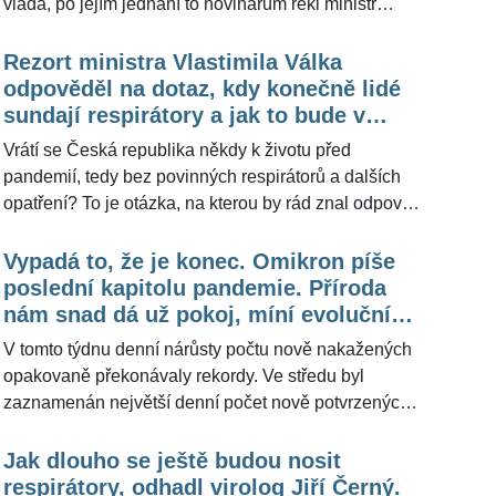
vláda, po jejím jednání to novinářům řekl ministr
zdravotnictví Vlastimil Válek (61). Ke 13. březnu by
také mělo skončit testování ve zdravotnických
Rezort ministra Vlastimila Válka
zařízeních a sociálních službách. Ke stejnému datu
odpověděl na dotaz, kdy konečně lidé
bude povinné nošení respirátorů v MHD,
sundají respirátory a jak to bude v
zdravotnických a sociálních zařízeních, na většině
případě nově schválených vakcín
Vrátí se Česká republika někdy k životu před
ostatních míst by povinnost měla být zrušena. Pro
pandemií, tedy bez povinných respirátorů a dalších
redakci ŽivotvČesku.cz v souvislosti s nošením
opatření? To je otázka, na kterou by rád znal odpověď
ochrany úst a nosu promluvil epidemiolog Roman
snad každý Čech. Redakce ŽivotvČesku.cz oslovila
Prymula (57).
mluvčího ministra zdravotnictví Vlastimila Válka (61),
Vypadá to, že je konec. Omikron píše
který odmítl být konkrétní, ale ubezpečil, že situaci
poslední kapitolu pandemie. Příroda
rezort řeší. Podobně tomu bylo v případě, jak to bude
nám snad dá už pokoj, míní evoluční
s vakcínami takzvané druhé generace.
biolog Jaroslav Flegr
V tomto týdnu denní nárůsty počtu nově nakažených
opakovaně překonávaly rekordy. Ve středu byl
zaznamenán největší denní počet nově potvrzených
nákaz za celou epidemii, a to 54.685. V poslední
době se zvyšuje i množství případů opakované
Jak dlouho se ještě budou nosit
nákazy u již dříve pozitivně testovaných lidí, které
respirátory, odhadl virolog Jiří Černý.