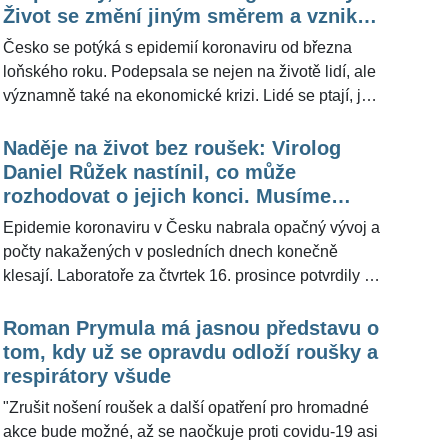
ministerstvo nezahrnuje do denního přírůstku nově
Život se změní jiným směrem a vznikne
nakažených. Podle evolučního biologa Jaroslava
tlak na lepší vakcíny
Česko se potýká s epidemií koronaviru od března
Flegra (63) je varianta omikron už jen jakýsi dozvuk
loňského roku. Podepsala se nejen na životě lidí, ale
epidemie nového typu koronaviru, která se ale může
významně také na ekonomické krizi. Lidé se ptají, jak
ještě na podzim v plné síle vrátit.
dlouho ještě budou muset s covidem žít a dodržovat
protiepidemická opatření nařízená vládou. Virolog Jiří
Naděje na život bez roušek: Virolog
Černý (36) promluvil o budoucnosti s virem SARS-
Daniel Růžek nastínil, co může
CoV-2 ze svého odborného pohledu.
rozhodovat o jejich konci. Musíme
"Pravděpodobně se budeme muset proti těm novým
zohledňovat další prvky, říká
Epidemie koronaviru v Česku nabrala opačný vývoj a
variantám očkovat a vznikne velký tlak na vývoj
počty nakažených v posledních dnech konečně
lepších vakcín. Ale v nějaké míře s námi virus přeci
klesají. Laboratoře za čtvrtek 16. prosince potvrdily 9
jen zůstane," vyjádřil se pro ŽivotvČesku.cz.
488 nových případů, tedy asi o 5 000 nakažených
méně v porovnání s minulým čtvrtkem. Ale platným
Roman Prymula má jasnou představu o
opatřením zůstává povinnost nosit roušky a
tom, kdy už se opravdu odloží roušky a
respirátory. "Otázkou zůstává, co s epidemiologickou
respirátory všude
situací udělají právě se blížící Vánoce. Pochopitelně
"Zrušit nošení roušek a další opatření pro hromadné
není reálné vyžadovat nošení respirátorů a roušek při
akce bude možné, až se naočkuje proti covidu-19 asi
návštěvách příbuzných či známých," vyjádřil se