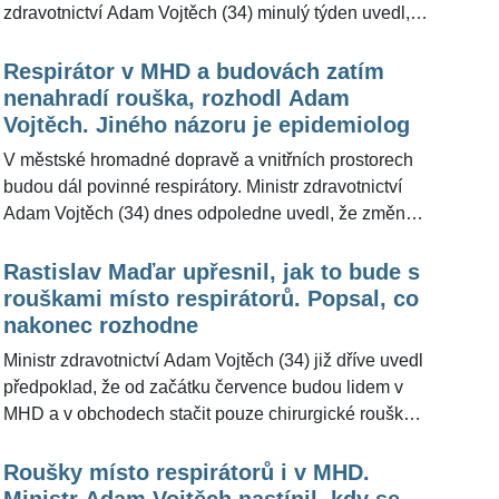
zdravotnictví Adam Vojtěch (34) minulý týden uvedl,
především v hromadné dopravě dodržovat ochranu
že změnu, která by je dovolila nahradit chirurgickými
úst a nosu - respirátor, čímž se sníží přenos infekce na
rouškami, prozatím nechce vládě navrhnout. Počty
Respirátor v MHD a budovách zatím
vnímavé jedince," vyjádřil se pro ŽivotvČesku.cz.
nových pozitivních případů nákazy koronavirem totiž
nenahradí rouška, rozhodl Adam
přestaly klesat. Podle lékaře Romana Šmuclera (51)
Vojtěch. Jiného názoru je epidemiolog
by mělo nošení ochrany úst a nosu dobrovolné.
V městské hromadné dopravě a vnitřních prostorech
"Lidské epidemické právo je, a konstatovaly to i
budou dál povinné respirátory. Ministr zdravotnictví
soudy, že není nutné nosit plošně ochranu úst a
Adam Vojtěch (34) dnes odpoledne uvedl, že změnu,
nosu," řekl pro ŽivotvČesku.cz.
která by je dovolila nahradit chirurgickými rouškami,
vládě v pondělí nenavrhne. Počty nových pozitivních
Rastislav Maďar upřesnil, jak to bude s
případů nákazy koronavirem totiž přestaly klesat.
rouškami místo respirátorů. Popsal, co
Původně se zvažovalo zmírnění pravidel od 1.
nakonec rozhodne
července. Podle epidemiologa Romana Prymuly (57)
Ministr zdravotnictví Adam Vojtěch (34) již dříve uvedl
by naopak ve vedrech roušky mohly být uplatněny.
předpoklad, že od začátku července budou lidem v
"Myslím si, že roušky by se uplatnit daly, byť by
MHD a v obchodech stačit pouze chirurgické roušky
nahradily respirátory," řekl pro ŽivotvČesku.cz.
místo respirátorů. Podmínkou pro toto zmírnění
pravidel je další - příznivý - vývoj epidemie
Roušky místo respirátorů i v MHD.
koronaviru. Epidemiolog Rastislav Maďar (48) by byl
Ministr Adam Vojtěch nastínil, kdy se