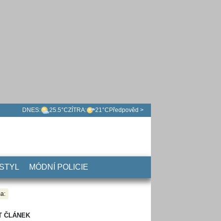
DNES:
25.5°C
ZÍTRA:
21°C
Předpověd >
 STYL
MÓDNÍ POLICIE
a:
T ČLÁNEK