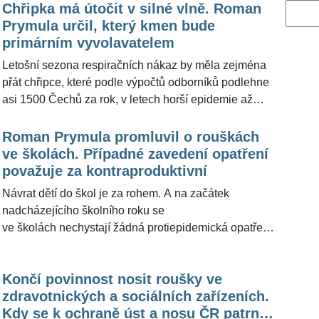
Chřipka má útočit v silné vlně. Roman
Vyhled
Prymula určil, který kmen bude
primárním vyvolavatelem
Letošní sezona respiračních nákaz by měla zejména
přát chřipce, které podle výpočtů odborníků podlehne
asi 1500 Čechů za rok, v letech horší epidemie až
5000. Loni se nechalo očkovat zhruba 23 procent lidí
nad 65 let, což je proti západní Evropě asi třetina.
Roman Prymula promluvil o rouškách
Informace nedávno zazněly na tiskové konferenci ke
ve školách. Případné zavedení opatření
spuštění kampaně na podporu očkování. Podle
považuje za kontraproduktivní
epidemiologa a bývalého šéfa resortu zdravotnictví
Návrat dětí do škol je za rohem. A na začátek
Romana Prymuly (58) by mělo letos dojít k vyššímu
nadcházejícího školního roku se
přenosu infekčního onemocnění, uvedl to pro
ve školách nechystají žádná protiepidemická opatření
ŽivotvČesku.cz.
proti covidu-19. Jejich případné zavedení později
bude záležet na dalším vývoji epidemie. Řekl to před
Končí povinnost nosit roušky ve
několika dny ministr školství Vladimír Balaš (63).
zdravotnických a sociálních zařízeních.
Nevyloučil zpřísnění v případě výrazného zhoršení
Kdy se k ochraně úst a nosu ČR patrně
situace, například zavírání škol by podle něj ale