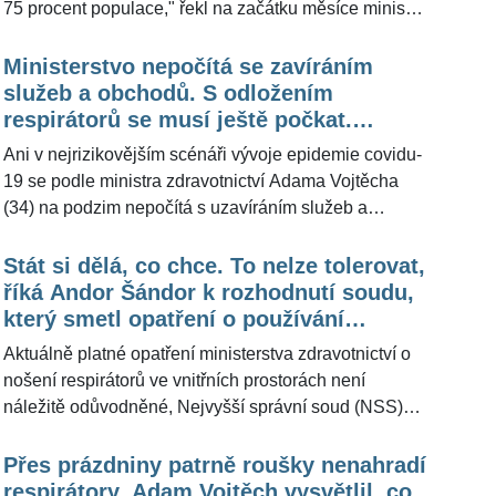
75 procent populace," řekl na začátku měsíce ministr
profesor a virolog Daniel Růžek z Oddělení infekčních
zdravotnictví Adam Vojtěch (34). V té době ale nebyla
chorob a preventivní medicíny VÚVeL v Brně pro
čtvrtá vlna na vzestupu. Aktuální data jsou taková, že
Ministerstvo nepočítá se zavíráním
ŽivotvČesku.cz.
denní nárůst počtu případů nemoci covid-19 v úterý v
služeb a obchodů. S odložením
Česku oproti minulému týdnu klesl zhruba o 30 na
respirátorů se musí ještě počkat.
553 nově nakažených. Stále je to ale druhý nejvyšší
Promluvil epidemiolog
Ani v nejrizikovějším scénáři vývoje epidemie covidu-
nárůst od konce května. Podle epidemiologa Romana
19 se podle ministra zdravotnictví Adama Vojtěcha
Prymuly (34) k plošnému odložení ochrany úst a nosu
(34) na podzim nepočítá s uzavíráním služeb a
letos nejspíše nedojde. "Myslím si, že to bude příští
obchodů. Zatím se ale neuvažuje o tom, že by se
rok," řekl pro ŽivotvČesku.cz.
zmírnilo opatření v souvislosti s nošením ochrany
Stát si dělá, co chce. To nelze tolerovat,
nosu a úst. Podle epidemiologa Romana Prymuly
říká Andor Šándor k rozhodnutí soudu,
(57) stále mají svůj význam. "Bohužel tu je ještě
který smetl opatření o používání
populace, která je vnímavá," uvedl pro
respirátorů
Aktuálně platné opatření ministerstva zdravotnictví o
ŽivotvČesku.cz.
nošení respirátorů ve vnitřních prostorách není
náležitě odůvodněné, Nejvyšší správní soud (NSS)
dnes proto opatření zrušil. Zásah vstoupí v platnost za
tři dny od právní moci rozsudku, ministerstvo tak má
Přes prázdniny patrně roušky nenahradí
čas reagovat a odůvodnění doplnit. Podle NSS úřad
respirátory. Adam Vojtěch vysvětlil, co