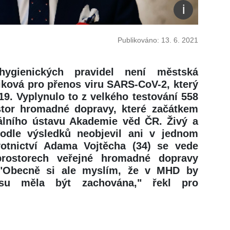
Publikováno: 13. 6. 2021
hygienických pravidel není městská
iková pro přenos viru SARS-CoV-2, který
9. Vyplynulo to z velkého testování 558
stor hromadné dopravy, které začátkem
kálního ústavu Akademie věd ČR. Živý a
odle výsledků neobjevil ani v jednom
votnictví Adama Vojtěcha (34) se vede
prostorech veřejné hromadné dopravy
. "Obecně si ale myslím, že v MHD by
su měla být zachována," řekl pro