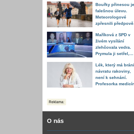
Bouřky přinesou j
falešnou úlevu.
Meteorologové
zpřesnili předpov
a oznámili návrat
Maříková z SPD v
horkého počasí
živém vysílání
zlehčovala vedra.
Prymula ji setřel,
když vytáhl děsivé
Lék, který má bráni
číslo
návratu rakoviny,
není k sehnání.
Profesorka medicí
promluvila jako
pacientka
Reklama:
O nás