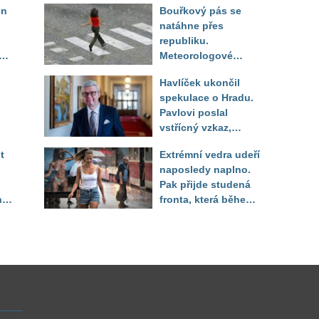
en
Bouřkový pás se
natáhne přes
republiku.
ěď
Meteorologové
zpřesnili lokality pod
Havlíček ukončil
výstrahou, kde hrozí
spekulace o Hradu.
kroupy a prudký vítr
Pavlovi poslal
vstřícný vzkaz,
Decroix pak tvrdě
t
Extrémní vedra udeří
setřel
naposledy naplno.
Pak přijde studená
ny
fronta, která během
několika hodin otočí
počasí