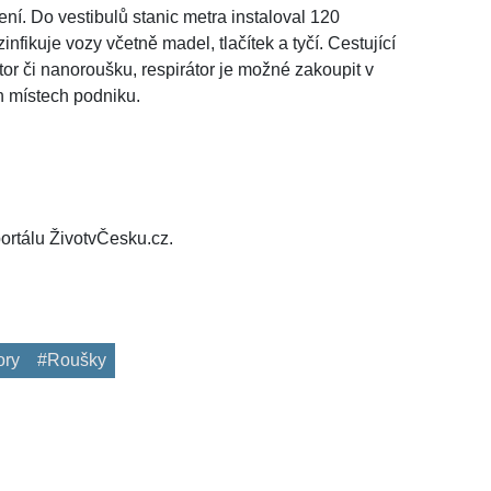
ní. Do vestibulů stanic metra instaloval 120
nfikuje vozy včetně madel, tlačítek a tyčí. Cestující
tor či nanoroušku, respirátor je možné zakoupit v
h místech podniku.
ortálu ŽivotvČesku.cz.
ory
#Roušky