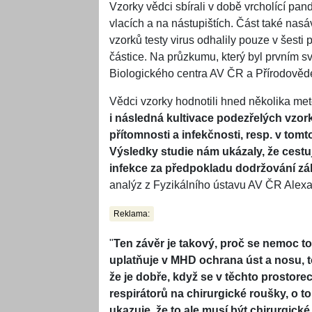
Vzorky vědci sbírali v době vrcholící pa
vlacích a na nástupištích. Část také nas
vzorků testy virus odhalily pouze v šesti
částice. Na průzkumu, který byl prvním sv
Biologického centra AV ČR a Přírodovědec
Vědci vzorky hodnotili hned několika met
i následná kultivace podezřelých vzor
přítomnosti a infekčnosti, resp. v tom
Výsledky studie nám ukázaly, že cest
infekce za předpokladu dodržování zá
analýz z Fyzikálního ústavu AV ČR Alex
Reklama:
"
Ten závěr je takový, proč se nemoc tol
uplatňuje v MHD ochrana úst a nosu, t
že je dobře, když se v těchto prostore
respirátorů na chirurgické roušky, o 
ukazuje, že to ale musí být chirurgické