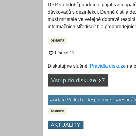
DPP v období pandemie přijal řadu opatře
dávkovačů s dezinfekcí. Denně čistí a dezi
musí mít stále ve veřejné dopravě respirá
informačních střediscích a předprodejníc
Reklama:
Diskutujme slušně.
Pravidla diskuze
na p
Vstup do diskuze
7
#Adam Vojtěch
#Epidemie
#respirát
Reklama:
AKTUALITY