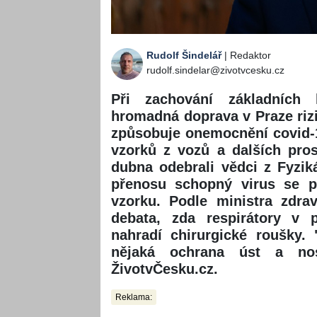
Rudolf Šindelář
| Redaktor
rudolf.sindelar@zivotvcesku.cz
Při zachování základních 
hromadná doprava v Praze riz
způsobuje onemocnění covid-1
vzorků z vozů a dalších pro
dubna odebrali vědci z Fyzi
přenosu schopný virus se p
vzorku. Podle ministra zdra
debata, zda respirátory v 
nahradí chirurgické roušky
nějaká ochrana úst a no
ŽivotvČesku.cz.
Reklama: