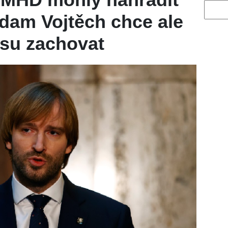
Vyhled
Adam Vojtěch chce ale
osu zachovat