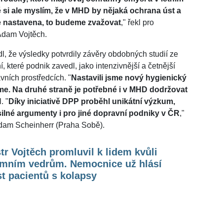
 si ale myslím, že v MHD by nějaká ochrana úst a
e nastavena, to budeme zvažovat
," řekl pro
 Adam Vojtěch.
l, že výsledky potvrdily závěry obdobných studií ze
, které podnik zavedl, jako intenzivnější a četnější
vních prostředcích. "
Nastavili jsme nový hygienický
me. Na druhé straně je potřebné i v MHD dodržovat
. "
Díky iniciativě DPP proběhl unikátní výzkum,
ilné argumenty i pro jiné dopravní podniky v ČR
,"
dam Scheinherr (Praha Sobě).
tr Vojtěch promluvil k lidem kvůli
émním vedrům. Nemocnice už hlásí
t pacientů s kolapsy