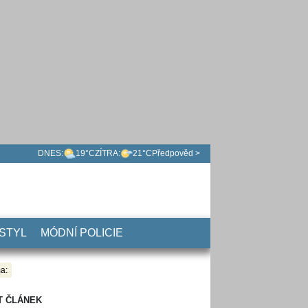
DNES:
19°C
ZÍTRA:
21°C
Předpověd >
 STYL
MÓDNÍ POLICIE
a:
T ČLÁNEK