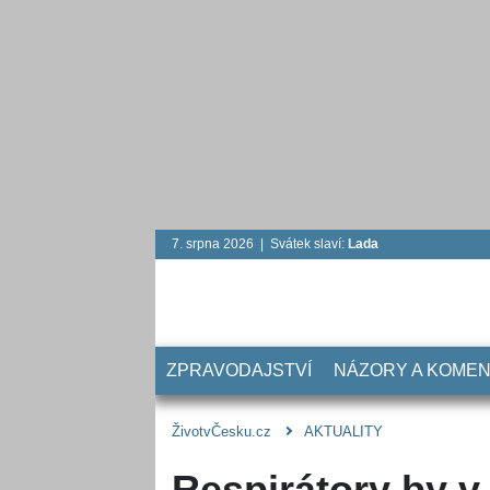
7. srpna 2026 | Svátek slaví:
Lada
ZPRAVODAJSTVÍ
NÁZORY A KOME
ŽivotvČesku.cz
AKTUALITY
Respirátory by 