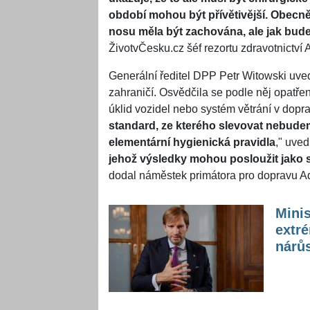
období mohou být přívětivější. Obecně
nosu měla být zachována, ale jak bud
ŽivotvČesku.cz šéf rezortu zdravotnictví
Generální ředitel DPP Petr Witowski uved
zahraničí. Osvědčila se podle něj opatření
úklid vozidel nebo systém větrání v dopra
standard, ze kterého slevovat nebude
elementární hygienická pravidla
," uvedl
jehož výsledky mohou posloužit jako s
dodal náměstek primátora pro dopravu A
Minis
extr
nárůs