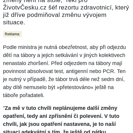
ŽivotvČesku.cz šéf rezortu zdravotnicí, který
již dříve podmiňoval změnu vývojem
situace.
Reklama:
Podle ministra je nutná obezřetnost, aby při odjezdu
dětí na tábory a jejich setkávání v jiných kolektivech
nenastalo zhoršení. Před odjezdem na tábory mají
povinnost absolvovat test, antigenní nebo PCR. Ten
je nutný v případě, že tábor trvá déle než sedm dní,
aby dítě nemuselo být »​přetestováno« ještě na
táboře pořadateli.
"
Za mě v tuto chvíli neplánujeme další změny
opatření, tedy ani zpřísnění či polevení. V tuto
chvíli, jak jsou opatření nastavena, je to naší
situaci adekvátní s tím, že ještě od pátku