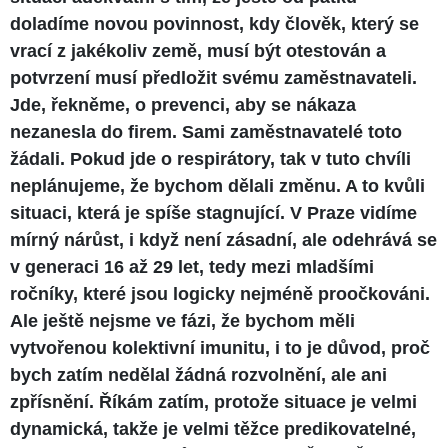
doladíme novou povinnost, kdy člověk, který se
vrací z jakékoliv země, musí být otestován a
potvrzení musí předložit svému zaměstnavateli.
Jde, řekněme, o prevenci, aby se nákaza
nezanesla do firem. Sami zaměstnavatelé toto
žádali. Pokud jde o respirátory, tak v tuto chvíli
neplánujeme, že bychom dělali změnu. A to kvůli
situaci, která je spíše stagnující. V Praze vidíme
mírný nárůst, i když není zásadní, ale odehrává se
v generaci 16 až 29 let, tedy mezi mladšími
ročníky, které jsou logicky nejméně proočkováni.
Ale ještě nejsme ve fázi, že bychom měli
vytvořenou kolektivní imunitu, i to je důvod, proč
bych zatím nedělal žádná rozvolnění, ale ani
zpřísnění. Říkám zatím, protože situace je velmi
dynamická, takže je velmi těžce predikovatelné,