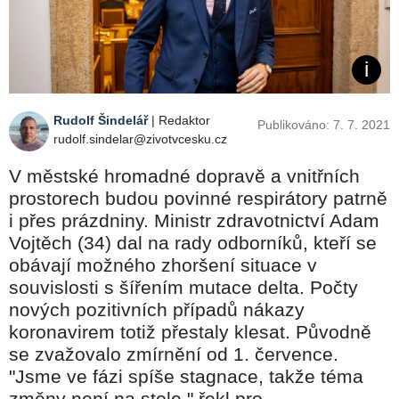
Rudolf Šindelář
| Redaktor
Publikováno: 7. 7. 2021
rudolf.sindelar@zivotvcesku.cz
V městské hromadné dopravě a vnitřních
prostorech budou povinné respirátory patrně
i přes prázdniny. Ministr zdravotnictví Adam
Vojtěch (34) dal na rady odborníků, kteří se
obávají možného zhoršení situace v
souvislosti s šířením mutace delta. Počty
nových pozitivních případů nákazy
koronavirem totiž přestaly klesat. Původně
se zvažovalo zmírnění od 1. července.
"Jsme ve fázi spíše stagnace, takže téma
změny není na stole," řekl pro