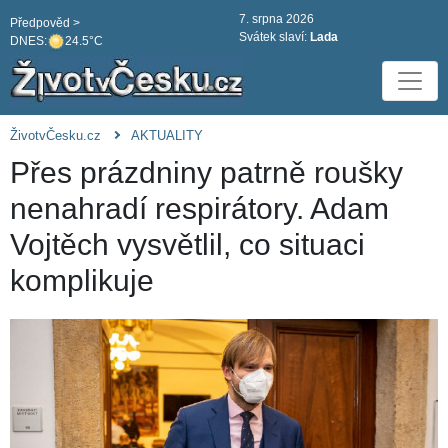
7. srpna 2026
Předpověd >
Svátek slaví:
Lada
DNES:
24.5°C
ŽivotvČesku.cz
AKTUALITY
Přes prázdniny patrně roušky
nenahradí respirátory. Adam
Vojtěch vysvětlil, co situaci
komplikuje