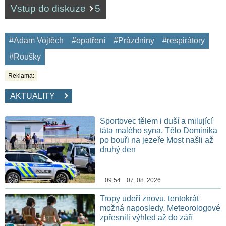
Vstup do diskuze
5
#Adam Vojtěch
#opatření
#Prázdniny
#respirátory
#Roušky
Reklama:
AKTUALITY
Sportovec tělem i duší a milující
táta malého syna. Tělo Dominika
po bouři na jezeře Most našli až
druhý den
09:54 07. 08. 2026
Tropy udeří znovu, tentokrát
možná naposledy. Meteorologové
zpřesnili výhled až do září