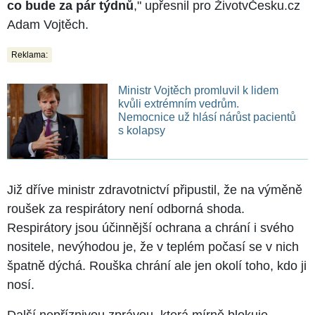
co bude za pár týdnů
," upřesnil pro ŽivotvČesku.cz
Adam Vojtěch.
Reklama:
Ministr Vojtěch promluvil k lidem
kvůli extrémním vedrům.
Nemocnice už hlásí nárůst pacientů
s kolapsy
Již dříve ministr zdravotnictví připustil, že na výměně
roušek za respirátory není odborná shoda.
Respirátory jsou účinnější ochrana a chrání i svého
nositele, nevýhodou je, že v teplém počasí se v nich
špatně dýchá. Rouška chrání ale jen okolí toho, kdo ji
nosí.
Další nepříznivou zprávou, která mírně blokuje