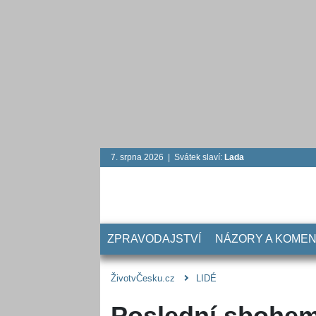
7. srpna 2026 | Svátek slaví:
Lada
ZPRAVODAJSTVÍ
NÁZORY A KOME
ŽivotvČesku.cz
LIDÉ
Poslední sbohem