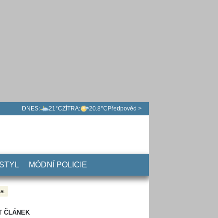
DNES:
21°C
ZÍTRA:
20.8°C
Předpověd >
 STYL
MÓDNÍ POLICIE
a:
T ČLÁNEK