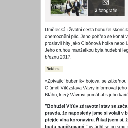
2
fotografie
Umělecká i životní cesta bohužel skončil
onemocnění plic. Jeho pohřeb se konal v
proslavil hity jako Citrónová holka nebo U
Jeho druhou manželkou byla hudební leg
březnu 2017.
Reklama:
»Zpívající bubeník« bojoval se zákeřnou
O úmrtí Vítězslava Vávry informoval jeho 
Bláhu, který Vávrovi pomáhal s jeho kari
"Bohužel Víťův zdravotní stav se začal
pravda, že naposledy jsme si volali v 
přejde vlna koronaviru. Říkal jsem si, 
budu naočkovaný,"
vyjádřil se po smu