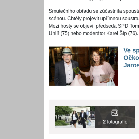
Smutečního obřadu se zúčastnila spousta
scénou. Chtěly projevit upřímnou soustr
Mezi hosty se objevil předseda SPD Tomi
Uhlíř (75) nebo moderátor Karel Šíp (76).
Ve sp
Očko
Jaros
2
fotografie