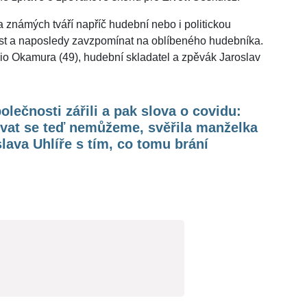
 známých tváří napříč hudební nebo i politickou
ast a naposledy zavzpomínat na oblíbeného hudebníka.
o Okamura (49), hudební skladatel a zpěvák Jaroslav
olečnosti zářili a pak slova o covidu:
vat se teď nemůžeme, svěřila manželka
lava Uhlíře s tím, co tomu brání