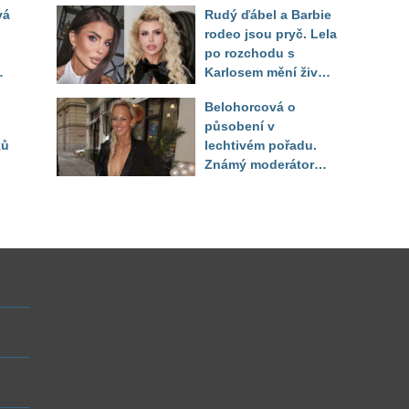
vá
Rudý ďábel a Barbie
těla
rodeo jsou pryč. Lela
po rozchodu s
Karlosem mění život i
image, tleská jí i
Belohorcová o
Sandeva
působení v
ků
lechtivém pořadu.
Známý moderátor
f
přiznal, že ji dírkou
sledoval pod dekou