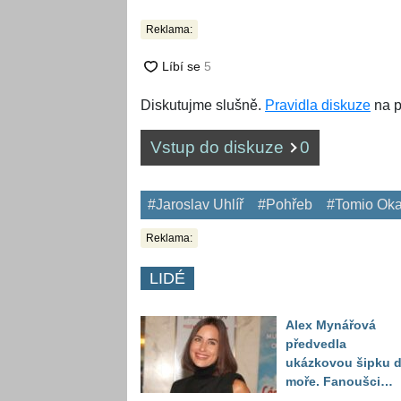
Reklama:
Diskutujme slušně.
Pravidla diskuze
na p
Vstup do diskuze
0
#Jaroslav Uhlíř
#Pohřeb
#Tomio Ok
Reklama:
LIDÉ
Alex Mynářová
předvedla
ukázkovou šipku 
moře. Fanoušci
reagují na to, jak u