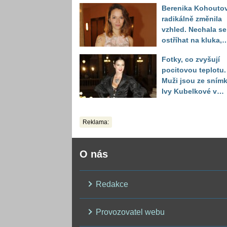
Berenika Kohouto
toho vypadá
radikálně změnila
vzhled. Nechala se
ostříhat na kluka,
reakce fanoušků
Fotky, co zvyšují
překvapily
pocitovou teplotu.
Muži jsou ze sním
Ivy Kubelkové v
plavkách úplně pa
Reklama:
O nás
Redakce
Provozovatel webu