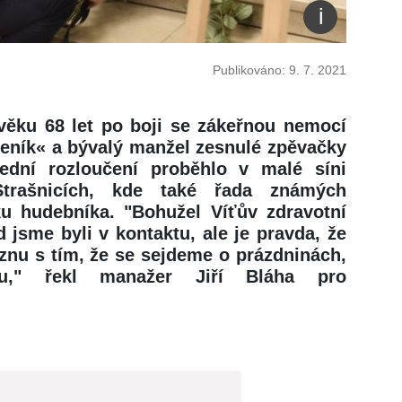
Publikováno: 9. 7. 2021
věku 68 let po boji se zákeřnou nemocí
ubeník« a bývalý manžel zesnulé zpěvačky
ední rozloučení proběhlo v malé síni
Strašnicích, kde také řada známých
ku hudebníka. "Bohužel Víťův zdravotní
 jsme byli v kontaktu, ale je pravda, že
eznu s tím, že se sejdeme o prázdninách,
ru," řekl manažer Jiří Bláha pro