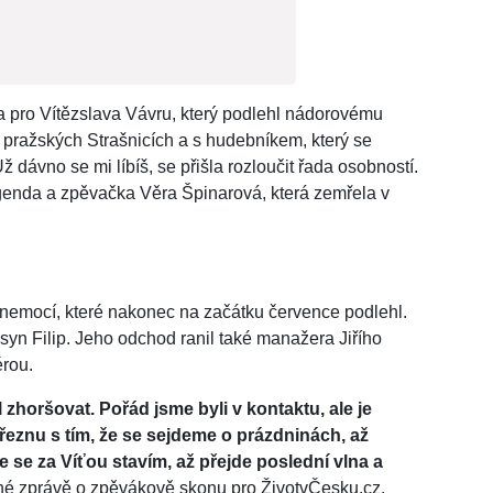
a pro Vítězslava Vávru, který podlehl nádorovému
 pražských Strašnicích a s hudebníkem, který se
ž dávno se mi líbíš, se přišla rozloučit řada osobností.
enda a zpěvačka Věra Špinarová, která zemřela v
 nemocí, které nakonec na začátku července podlehl.
syn Filip. Jeho odchod ranil také manažera Jiřího
érou.
 zhoršovat. Pořád jsme byli v kontaktu, ale je
březnu s tím, že se sejdeme o prázdninách, až
že se za Víťou stavím, až přejde poslední vlna a
tné zprávě o zpěvákově skonu pro ŽivotvČesku.cz.