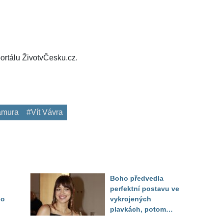
ortálu ŽivotvČesku.cz.
amura
#Vít Vávra
Boho předvedla
perfektní postavu ve
do
vykrojených
plavkách, potom
ukázala realitu svého