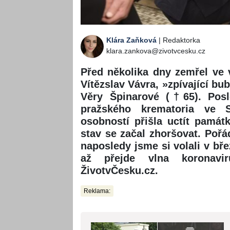
Klára Zaňková
| Redaktorka
klara.zankova@zivotvcesku.cz
Před několika dny zemřel ve 
Vítězslav Vávra, »zpívající b
Věry Špinarové (†65). Posl
pražského krematoria ve 
osobností přišla uctít památ
stav se začal zhoršovat. Pořád
naposledy jsme si volali v bř
až přejde vlna koronavi
ŽivotvČesku.cz.
Reklama: