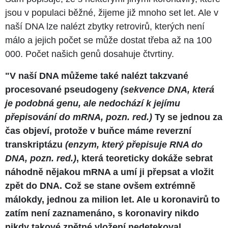
jsou v populaci běžné, žijeme již mnoho set let. Ale v
naší DNA lze nalézt zbytky retrovirů, kterých není
málo a jejich počet se může dostat třeba až na 100
000. Počet našich genů dosahuje čtvrtiny.
"V naší DNA můžeme také nalézt takzvané
procesované pseudogeny
(sekvence DNA, která
je podobná genu, ale nedochází k jejímu
přepisování do mRNA, pozn. red.)
Ty se jednou za
čas objeví, protože v buňce máme reverzní
transkriptázu
(enzym, který přepisuje RNA do
DNA, pozn. red.)
, která teoreticky dokáže sebrat
náhodně nějakou mRNA a umí ji přepsat a vložit
zpět do DNA. Což se stane ovšem extrémně
málokdy, jednou za milion let. Ale u koronavirů to
zatím není zaznamenáno, s koronaviry nikdo
nikdy takové zpětné vložení nedetekoval.