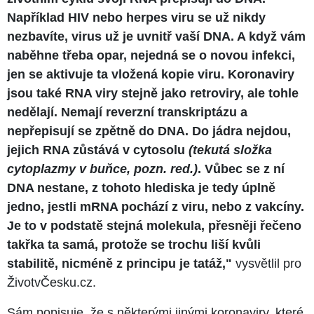
Například HIV nebo herpes viru se už nikdy
nezbavíte, virus už je uvnitř vaší DNA. A když vám
naběhne třeba opar, nejedná se o novou infekci,
jen se aktivuje ta vložená kopie viru. Koronaviry
jsou také RNA viry stejně jako retroviry, ale tohle
nedělají. Nemají reverzní transkriptázu a
nepřepisují se zpětně do DNA. Do jádra nejdou,
jejich RNA zůstává v cytosolu
(tekutá složka
cytoplazmy v buňce, pozn. red.)
. Vůbec se z ní
DNA nestane, z tohoto hlediska je tedy úplně
jedno, jestli mRNA pochází z viru, nebo z vakcíny.
Je to v podstatě stejná molekula, přesněji řečeno
takřka ta samá, protože se trochu liší kvůli
stabilitě, nicméně z principu je tatáž,"
vysvětlil pro
ŽivotvČesku.cz.
Sám popisuje, že s některými jinými koronaviry, které