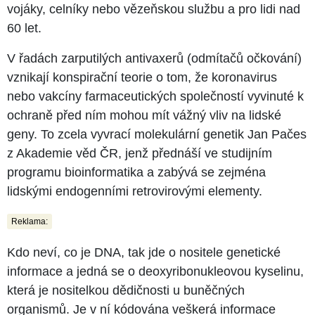
vojáky, celníky nebo vězeňskou službu a pro lidi nad
60 let.
V řadách zarputilých antivaxerů (odmítačů očkování)
vznikají konspirační teorie o tom, že koronavirus
nebo vakcíny farmaceutických společností vyvinuté k
ochraně před ním mohou mít vážný vliv na lidské
geny. To zcela vyvrací molekulární genetik Jan Pačes
z Akademie věd ČR, jenž přednáší ve studijním
programu bioinformatika a zabývá se zejména
lidskými endogenními retrovirovými elementy.
Reklama:
Kdo neví, co je DNA, tak jde o nositele genetické
informace a jedná se o deoxyribonukleovou kyselinu,
která je nositelkou dědičnosti u buněčných
organismů. Je v ní kódována veškerá informace