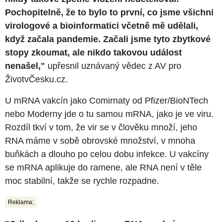
Pochopitelně, že to bylo to první, co jsme všichni
virologové a bioinformatici včetně mě udělali,
když začala pandemie. Začali jsme tyto zbytkové
stopy zkoumat, ale nikdo takovou událost
nenašel,"
upřesnil uznávaný vědec z AV pro
ŽivotvČesku.cz.
U mRNA vakcín jako Comirnaty od Pfizer/BioNTech
nebo Moderny jde o tu samou mRNA, jako je ve viru.
Rozdíl tkví v tom, že vir se v člověku množí, jeho
RNA máme v sobě obrovské množství, v mnoha
buňkách a dlouho po celou dobu infekce. U vakcíny
se mRNA aplikuje do ramene, ale RNA není v těle
moc stabilní, takže se rychle rozpadne.
Reklama: