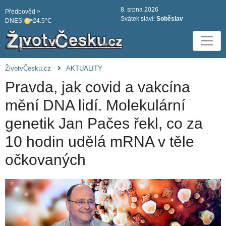
8. srpna 2026
Předpověd >
Svátek slaví:
Soběslav
DNES:
24.5°C
ŽivotvČesku.cz
AKTUALITY
Pravda, jak covid a vakcína
mění DNA lidí. Molekulární
genetik Jan Pačes řekl, co za
10 hodin udělá mRNA v těle
očkovaných