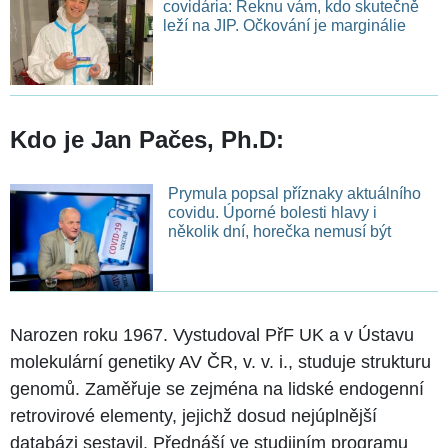
covidária: Řeknu vám, kdo skutečně
leží na JIP. Očkování je marginálie
Kdo je Jan Pačes, Ph.D:
Prymula popsal příznaky aktuálního
covidu. Úporné bolesti hlavy i
několik dní, horečka nemusí být
Narozen roku 1967. Vystudoval PřF UK a v Ústavu
molekulární genetiky AV ČR, v. v. i., studuje strukturu
genomů. Zaměřuje se zejména na lidské endogenní
retrovirové elementy, jejichž dosud nejúplnější
databázi sestavil. Přednáší ve studijním programu