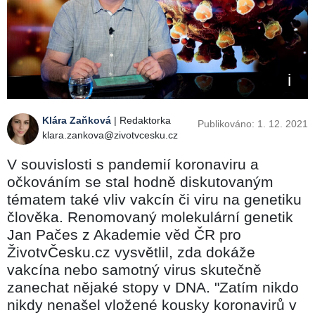
Klára Zaňková
| Redaktorka
Publikováno: 1. 12. 2021
klara.zankova@zivotvcesku.cz
V souvislosti s pandemií koronaviru a
očkováním se stal hodně diskutovaným
tématem také vliv vakcín či viru na genetiku
člověka. Renomovaný molekulární genetik
Jan Pačes z Akademie věd ČR pro
ŽivotvČesku.cz vysvětlil, zda dokáže
vakcína nebo samotný virus skutečně
zanechat nějaké stopy v DNA. "Zatím nikdo
nikdy nenašel vložené kousky koronavirů v