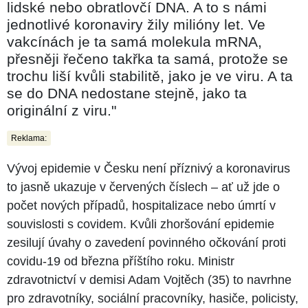
lidské nebo obratlovčí DNA. A to s námi
jednotlivé koronaviry žily milióny let. Ve
vakcínách je ta samá molekula mRNA,
přesněji řečeno takřka ta samá, protože se
trochu liší kvůli stabilitě, jako je ve viru. A ta
se do DNA nedostane stejně, jako ta
originální z viru."
Reklama:
Vývoj epidemie v Česku není příznivý a koronavirus
to jasně ukazuje v červených číslech – ať už jde o
počet nových případů, hospitalizace nebo úmrtí v
souvislosti s covidem. Kvůli zhoršování epidemie
zesilují úvahy o zavedení povinného očkování proti
covidu-19 od března příštího roku. Ministr
zdravotnictví v demisi Adam Vojtěch (35) to navrhne
pro zdravotníky, sociální pracovníky, hasiče, policisty,