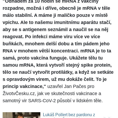
"Odhadem za 10 hodin se mRNA z vakcíny
rozpadne, možná i dříve, obecně je mRNA v těle
málo stabilní. A máme ji maličko pouze v místě
vpichu. Ale to našemu imunitnímu aparátu stačí,
aby se s antigenem seznámil a naučil se na něj
reagovat. Po infekci máme viru více ve více
buňkách, mnohem delší dobu a tím pádem jeho
RNA v mnohem větší koncentraci. mRNA je to ta
samá, proto vakcína funguje. Ukážete tělu tu
samou mRNA, která vytvoří stejný spike protein,
tělo se naučí vytvořit protilátky, a když se setkáte
s opravdovým virem, už mu dokáže čelit. To je
princip vakcinace,"
uzavřel Jan Pačes pro
ŽivotvČesku.cz, jak ve skutečnosti vakcinace a
samotný vir SARS-CoV-2 působí v lidském těle.
Lukáš Pollert bez pardonu z