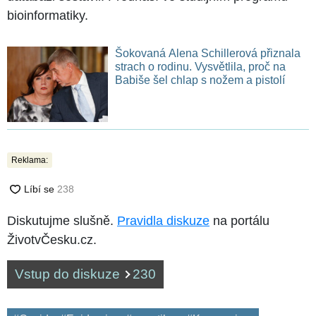
bioinformatiky.
Šokovaná Alena Schillerová přiznala
strach o rodinu. Vysvětlila, proč na
Babiše šel chlap s nožem a pistolí
Reklama:
Diskutujme slušně.
Pravidla diskuze
na portálu
ŽivotvČesku.cz.
Vstup do diskuze
230