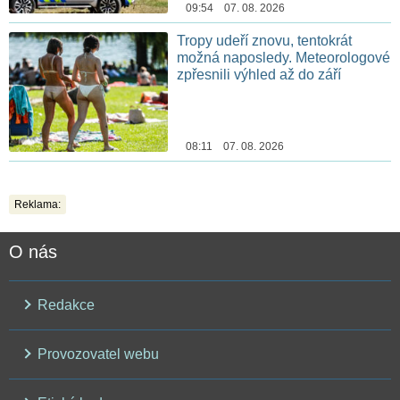
09:54 07. 08. 2026
Tropy udeří znovu, tentokrát
možná naposledy. Meteorologové
zpřesnili výhled až do září
08:11 07. 08. 2026
Reklama:
O nás
Redakce
Provozovatel webu