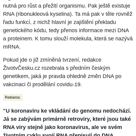
nutná pro růst a přežití organismu. Pak ještě existuje
RNA (ribonukleová kyselina). Ta má pak v těle rovněž
řadu funkcí, z nichž hlavní je zajištění překladu
genetického kódu, tedy přenos informace mezi DNA
a proteinem. K tomu slouží molekula, která se nazývá
mRNA.
Pokud jde o již zmíněná tvrzení, redakce
ŽivotvČesku.cz rozebrala s předním českým
genetikem, jaká je pravda ohledně změn DNA po
vakcinaci či prodělání covidu-19.
Reklama:
"U koronaviru ke vkládání do genomu nedochází.
Já se zabývám primárně retroviry, které jsou také
RNA viry stejně jako koronavirus, ale ve svém
životním cyklu svojí RNA přepisují do DNA.