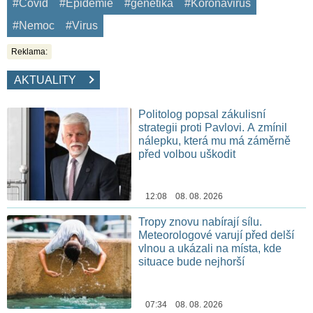
#Covid
#Epidemie
#genetika
#Koronavirus
#Nemoc
#Virus
Reklama:
AKTUALITY
Politolog popsal zákulisní
strategii proti Pavlovi. A zmínil
nálepku, která mu má záměrně
před volbou uškodit
12:08 08. 08. 2026
Tropy znovu nabírají sílu.
Meteorologové varují před delší
vlnou a ukázali na místa, kde
situace bude nejhorší
07:34 08. 08. 2026