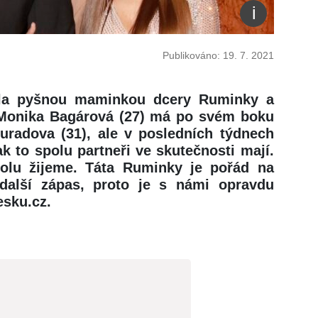
Publikováno: 19. 7. 2021
ala pyšnou maminkou dcery Ruminky a
a Monika Bagárová (27) má po svém boku
adova (31), ale v posledních týdnech
k to spolu partneři ve skutečnosti mají.
lu žijeme. Táta Ruminky je pořád na
další zápas, proto je s námi opravdu
esku.cz.