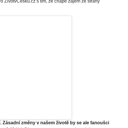
o ŽivotvČesku.cz s tím, že chápe zájem ze strany
. Zásadní změny v našem životě by se ale fanoušci