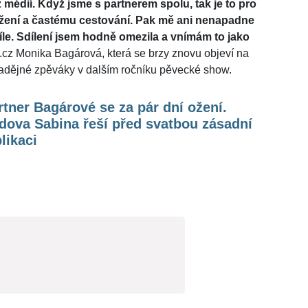
 z médií. Když jsme s partnerem spolu, tak je to pro
ížení a častému cestování. Pak mě ani nenapadne
víle. Sdílení jsem hodně omezila a vnímám to jako
cz Monika Bagárová, která se brzy znovu objeví na
nadějné zpěváky v dalším ročníku pěvecké show.
tner Bagárové se za pár dní ožení.
dova Sabina řeší před svatbou zásadní
likaci