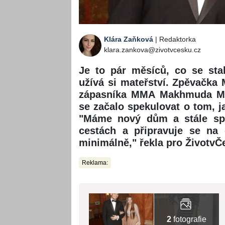
Klára Zaňková
| Redaktorka
klara.zankova@zivotvcesku.cz
Je to pár měsíců, co se st
užívá si mateřství. Zpěvačk
zápasníka MMA Makhmuda Mur
se začalo spekulovat o tom, ja
"Máme nový dům a stále spo
cestách a připravuje se na 
minimálně," řekla pro ŽivotvČ
Reklama:
2
fotografie