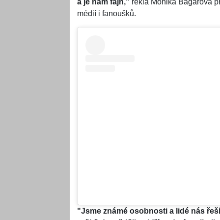
a je nám fajn,"
řekla Monika Bagárová pr
médií i fanoušků.
"Jsme známé osobnosti a lidé nás řeší