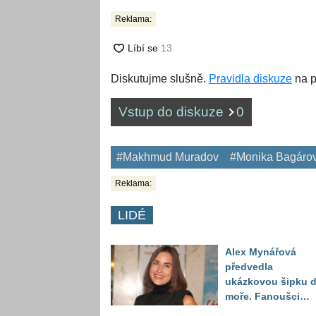
Reklama:
Diskutujme slušně.
Pravidla diskuze
na p
Vstup do diskuze
0
#Makhmud Muradov
#Monika Bagáro
Reklama:
LIDÉ
Alex Mynářová
předvedla
ukázkovou šipku 
moře. Fanoušci
reagují na to, jak u