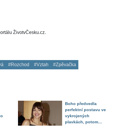
ortálu ŽivotvČesku.cz.
vá
#Rozchod
#Vztah
#Zpěvačka
Boho předvedla
perfektní postavu ve
do
vykrojených
plavkách, potom
ukázala realitu svého