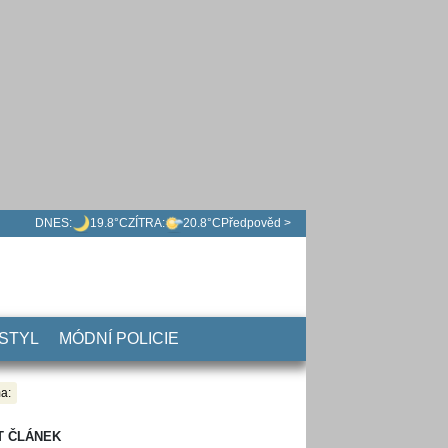
DNES:
19.8°C
ZÍTRA:
20.8°C
Předpověd >
 STYL
MÓDNÍ POLICIE
a:
T ČLÁNEK