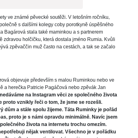
ety ve známé pěvecké soutěži. V letošním ročníku,
 společně s dalšími kolegy coby porotkyně úspěšného
ka Bagárová stala také maminkou a s partnerem
 zdravou holčičku, která dostala jméno Rumia. Kvůli
ývá zpěvaččin muž často na cestách, a tak se začalo
gárová objevuje především s malou Ruminkou nebo ve
gyně a herečka Patricie Pagáčová nebo zpěvák Jan
že nedáváme na Instagram věci ze společného života
 proto vznikly řeči o tom, že jsme se rozešli.
 dům a stále spolu žijeme. Táta Ruminky je pořád
pas, proto je s námi opravdu minimálně. Navíc jsem
polečného života na internetu trochu omezím.
epotřebuji nějak ventilovat. Všechno je v pořádku