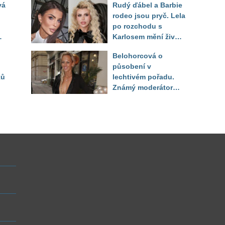
vá
Rudý ďábel a Barbie
těla
rodeo jsou pryč. Lela
po rozchodu s
Karlosem mění život i
image, tleská jí i
Belohorcová o
Sandeva
působení v
ků
lechtivém pořadu.
Známý moderátor
f
přiznal, že ji dírkou
sledoval pod dekou