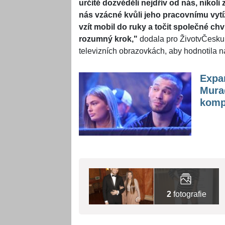
určitě dozvěděli nejdřív od nás, nikoli
nás vzácné kvůli jeho pracovnímu vyt
vzít mobil do ruky a točit společné ch
rozumný krok,"
dodala pro ŽivotvČesku.
televizních obrazovkách, aby hodnotila 
Expar
Mura
komp
2
fotografie