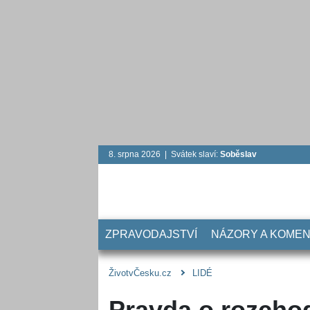
8. srpna 2026 | Svátek slaví:
Soběslav
ZPRAVODAJSTVÍ
NÁZORY A KOME
ŽivotvČesku.cz
LIDÉ
Pravda o rozcho