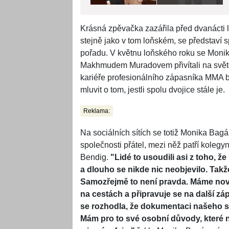
Krásná zpěvačka zazářila před dvanácti l
stejně jako v tom loňském, se představí
pořadu. V květnu loňského roku se Moni
Makhmudem Muradovem přivítali na světě
kariéře profesionálního zápasníka MMA b
mluvit o tom, jestli spolu dvojice stále je.
Reklama:
Na sociálních sítích se totiž Monika Ba
společnosti přátel, mezi něž patří kole
Bendig.
"Lidé to usoudili asi z toho, 
a dlouho se nikde nic neobjevilo. Takže
Samozřejmě to není pravda. Máme nový
na cestách a připravuje se na další zá
se rozhodla, že dokumentaci našeho s
Mám pro to své osobní důvody, které n