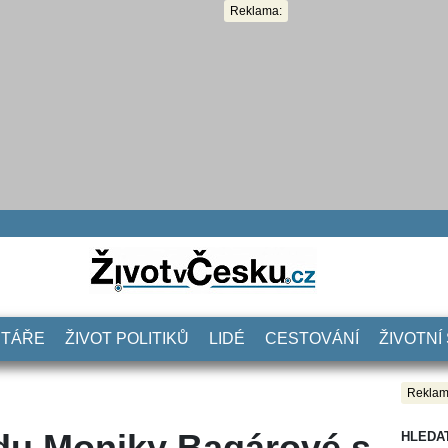
Reklama:
NTÁŘE
ŽIVOT POLITIKŮ
LIDÉ
CESTOVÁNÍ
ŽIVOTNÍ
Reklam
du Moniky Bagárové s
HLEDA