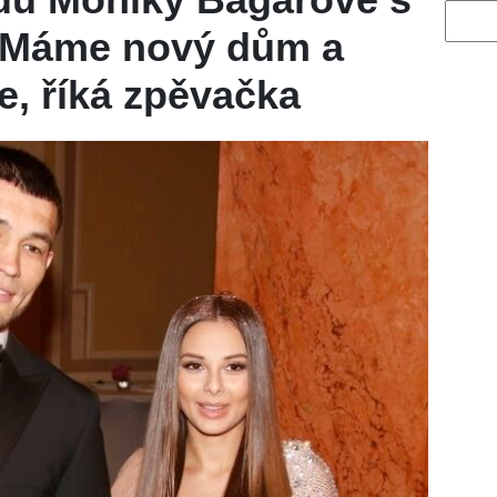
Vyhled
y. Máme nový dům a
e, říká zpěvačka