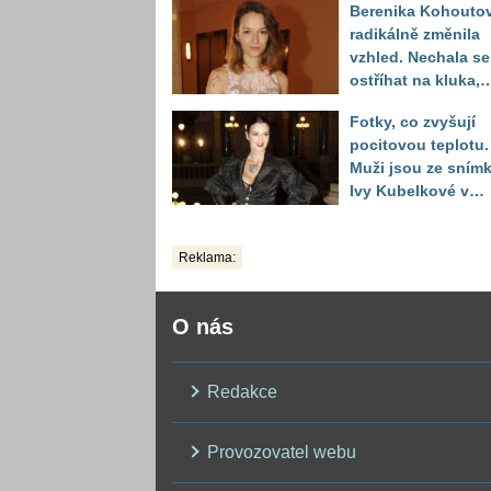
Berenika Kohouto
toho vypadá
radikálně změnila
vzhled. Nechala se
ostříhat na kluka,
reakce fanoušků
Fotky, co zvyšují
překvapily
pocitovou teplotu.
Muži jsou ze sním
Ivy Kubelkové v
plavkách úplně pa
Reklama:
O nás
Redakce
Provozovatel webu