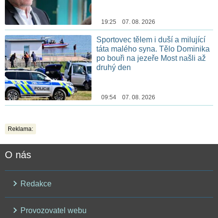
19:25 07. 08. 2026
Sportovec tělem i duší a milující
táta malého syna. Tělo Dominika
po bouři na jezeře Most našli až
druhý den
09:54 07. 08. 2026
Reklama:
O nás
Redakce
Provozovatel webu