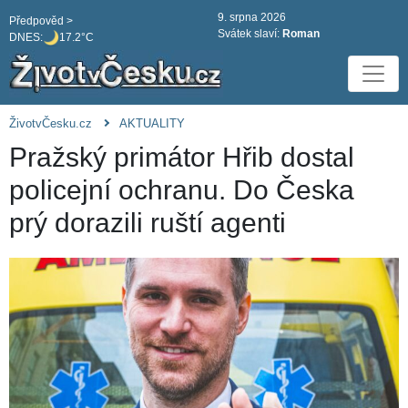
9. srpna 2026
Předpověd >
Svátek slaví:
Roman
DNES:
17.2°C
ŽivotvČesku.cz
AKTUALITY
Pražský primátor Hřib dostal
policejní ochranu. Do Česka
prý dorazili ruští agenti