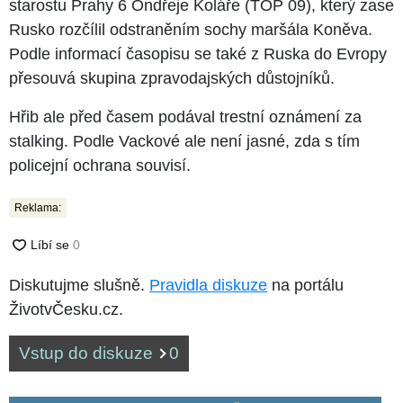
starostu Prahy 6 Ondřeje Koláře (TOP 09), který zase
Rusko rozčílil odstraněním sochy maršála Koněva.
Podle informací časopisu se také z Ruska do Evropy
přesouvá skupina zpravodajských důstojníků.
Hřib ale před časem podával trestní oznámení za
stalking. Podle Vackové ale není jasné, zda s tím
policejní ochrana souvisí.
Reklama:
Diskutujme slušně.
Pravidla diskuze
na portálu
ŽivotvČesku.cz.
Vstup do diskuze
0