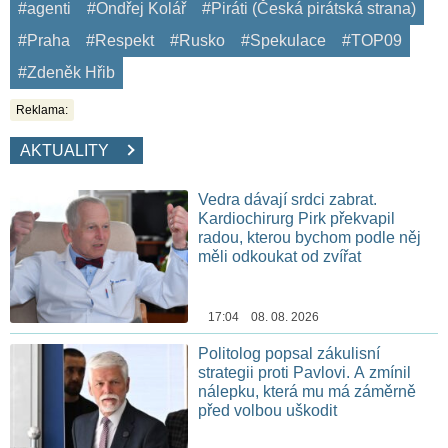
#agenti
#Ondřej Kolář
#Piráti (Česká pirátská strana)
#Praha
#Respekt
#Rusko
#Spekulace
#TOP09
#Zdeněk Hřib
Reklama:
AKTUALITY
Vedra dávají srdci zabrat.
Kardiochirurg Pirk překvapil
radou, kterou bychom podle něj
měli odkoukat od zvířat
17:04 08. 08. 2026
Politolog popsal zákulisní
strategii proti Pavlovi. A zmínil
nálepku, která mu má záměrně
před volbou uškodit