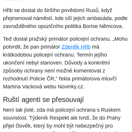
Hřib se dostal do širšího povědomí Rusů, když
přejmenoval náměstí, kde sílí jejich ambasáda, podle
zavražděného opozičního politika Borise Němcova.
Teď dostal pražský primátor policejní ochranu. „Mohu
potvrdit, že pan primátor
Zdeněk Hřib
má
krátkodobou policejní ochranu. Termín jejího
ukončení nebyl stanoven. Důvody a konkrétní
způsoby ochrany není možné komentovat z
rozhodnutí Policie ČR,” řekla primátorova mluvčí
Martina Vacková webu Novinky.cz.
Ruští agenti se přesouvají
Není tak jisté, zda má policejní ochrana s Ruskem
souvislost. Týdeník Respekt ale tvrdí, že do Prahy
přijel člověk, který by mohl být nebezpečný pro