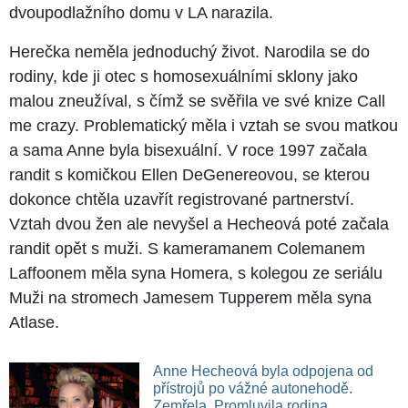
dvoupodlažního domu v LA narazila.
Herečka neměla jednoduchý život. Narodila se do
rodiny, kde ji otec s homosexuálními sklony jako
malou zneužíval, s čímž se svěřila ve své knize Call
me crazy. Problematický měla i vztah se svou matkou
a sama Anne byla bisexuální. V roce 1997 začala
randit s komičkou Ellen DeGenereovou, se kterou
dokonce chtěla uzavřít registrované partnerství.
Vztah dvou žen ale nevyšel a Hecheová poté začala
randit opět s muži. S kameramanem Colemanem
Laffoonem měla syna Homera, s kolegou ze seriálu
Muži na stromech Jamesem Tupperem měla syna
Atlase.
Anne Hecheová byla odpojena od
přístrojů po vážné autonehodě.
Zemřela. Promluvila rodina