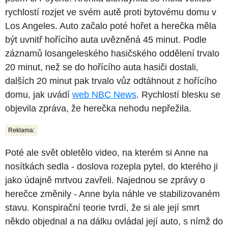
rychlostí rozjet ve svém autě proti bytovému domu v
Los Angeles. Auto začalo poté hořet a herečka měla
být uvnitř hořícího auta uvězněná 45 minut. Podle
záznamů losangeleského hasičského oddělení trvalo
20 minut, než se do hořícího auta hasiči dostali,
dalších 20 minut pak trvalo vůz odtáhnout z hořícího
domu, jak uvádí
web NBC News
. Rychlostí blesku se
objevila zpráva, že herečka nehodu nepřežila.
Reklama:
Poté ale svět obletělo video, na kterém si Anne na
nosítkách sedla - doslova rozepla pytel, do kterého ji
jako údajně mrtvou zavřeli. Najednou se zprávy o
herečce změnily - Anne byla náhle ve stabilizovaném
stavu. Konspirační teorie tvrdí, že si ale její smrt
někdo objednal a na dálku ovládal její auto, s nímž do