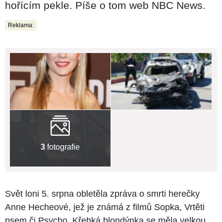
hořícím pekle. Píše o tom web NBC News.
Reklama:
3
fotografie
Svět loni 5. srpna obletěla zpráva o smrti herečky
Anne Hecheové, jež je známá z filmů Sopka, Vrtěti
psem či Psycho. Křehká blondýnka se měla velkou