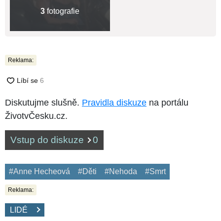
3
fotografie
Reklama:
Diskutujme slušně.
Pravidla diskuze
na portálu
ŽivotvČesku.cz.
Vstup do diskuze
0
#Anne Hecheová
#Děti
#Nehoda
#Smrt
Reklama:
LIDÉ