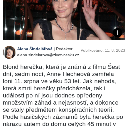
Alena Šindelářová
| Redaktor
Publikováno: 11. 8. 2023
alena.sindelarova@zivotvcesku.cz
Blond herečka, která je známá z filmu Šest
dní, sedm nocí, Anne Hecheová zemřela
loni 11. srpna ve věku 53 let. Jak nehoda,
která smrti herečky předcházela, tak i
události po ní jsou dodnes opředeny
množstvím záhad a nejasností, a dokonce
se staly předmětem konspiračních teorií.
Podle hasičských záznamů byla herečka po
nárazu autem do domu celých 45 minut v