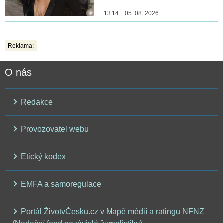
13:14 05. 08. 2026
Reklama:
O nás
Redakce
Provozovatel webu
Etický kodex
EMFA a samoregulace
Portál ŽivotvČesku.cz v Mapě médií a ratingu NFNZ