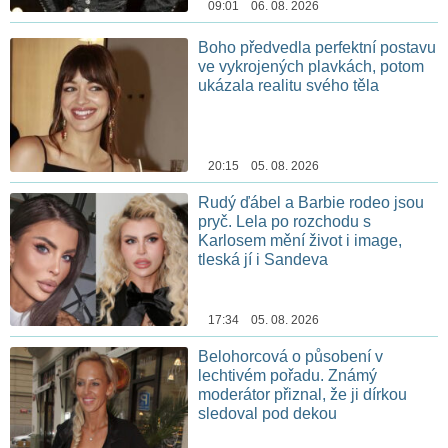
09:01 06. 08. 2026
Boho předvedla perfektní postavu
ve vykrojených plavkách, potom
ukázala realitu svého těla
20:15 05. 08. 2026
Rudý ďábel a Barbie rodeo jsou
pryč. Lela po rozchodu s
Karlosem mění život i image,
tleská jí i Sandeva
17:34 05. 08. 2026
Belohorcová o působení v
lechtivém pořadu. Známý
moderátor přiznal, že ji dírkou
sledoval pod dekou