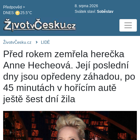
8. srpna 2026
Předpověd >
Svátek slaví:
Soběslav
DNES:
25.5°C
ŽivotvČesku.cz
LIDÉ
Před rokem zemřela herečka
Anne Hecheová. Její poslední
dny jsou opředeny záhadou, po
45 minutách v hořícím autě
ještě šest dní žila