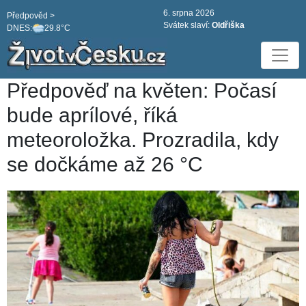
6. srpna 2026
Předpověd >
Svátek slaví:
Oldřiška
DNES:
29.8°C
Předpověď na květen: Počasí
bude aprílové, říká
meteoroložka. Prozradila, kdy
se dočkáme až 26 °C