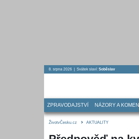
8. srpna 2026 | Svátek slaví:
Soběslav
ZPRAVODAJSTVÍ
NÁZORY A KOME
ŽivotvČesku.cz
AKTUALITY
Předpověď na kv