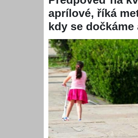
aprílové, říká me
kdy se dočkáme 