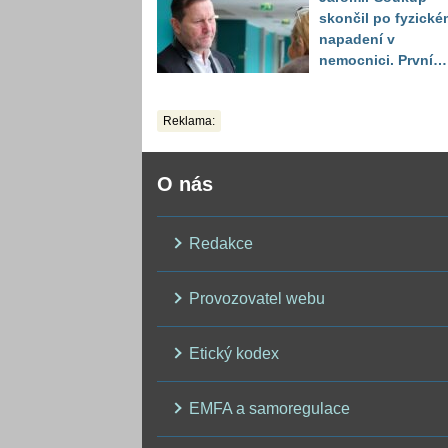
skončil po fyzické
napadení v
nemocnici. První
slova právničky
Reklama:
O nás
Redakce
Provozovatel webu
Etický kodex
EMFA a samoregulace