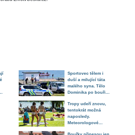
jí
Sportovec tělem i
é
duší a milující táta
malého syna. Tělo
Dominika po bouři
na jezeře Most našli
Tropy udeří znovu,
až druhý den
tentokrát možná
naposledy.
Meteorologové
zpřesnili výhled až
Bouřky přinesou jen