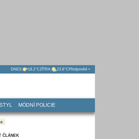
DNES:
18.2°C
ZÍTRA:
23.8°C
Předpověd >
 STYL
MÓDNÍ POLICIE
a:
T ČLÁNEK