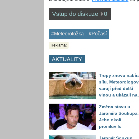
Vstup do diskuze
0
#Meteoroložka
#Počasí
Reklama:
AKTUALITY
Tropy znovu nabíra
sílu. Meteorologov
varují před delší
vlnou a ukázali na
místa, kde situace
Změna stavu u
bude nejhorší
Jaromíra Soukupa.
Jeho okolí
promluvilo
Jaromír Soukup