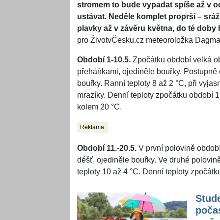
stromem to bude vypadat spíše až v 
ustávat. Neděle komplet proprší – srá
plavky až v závěru května, do té doby
pro ŽivotvČesku.cz meteoroložka Dagmar 
Období 1-10.5.
Zpočátku období velká o
přeháňkami, ojediněle bouřky. Postupně 
bouřky. Ranní teploty 8 až 2 °C, při vyja
mrazíky. Denní teploty zpočátku období 
kolem 20 °C.
Reklama:
Období 11.-20.5.
V první polovině obdob
déšť, ojediněle bouřky. Ve druhé polovin
teploty 10 až 4 °C. Denní teploty zpočát
Stude
počas