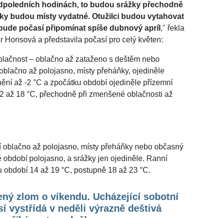
odpoledních hodinách, to budou srážky přechodně
žky budou místy vydatné. Otužilci budou vytahovat
 bude počasí připomínat spíše dubnový apríl
," řekla
Honsová a představila počasí pro celý květen:
blačnost – oblačno až zataženo s deštěm nebo
oblačno až polojasno, místy přeháňky, ojediněle
snění až -2 °C a zpočátku období ojediněle přízemní
12 až 18 °C, přechodně při zmenšené oblačnosti až
í oblačno až polojasno, místy přeháňky nebo občasný
ě období polojasno, a srážky jen ojediněle. Ranní
ku období 14 až 19 °C, postupně 18 až 23 °C.
ný zlom o víkendu. Ucházející sobotní
í vystřídá v neděli výrazně deštivá