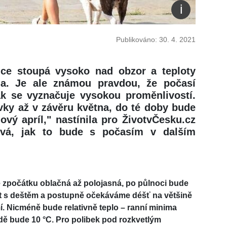
Publikováno: 30. 4. 2021
ce stoupá vysoko nad obzor a teploty
ia. Je ale známou pravdou, že počasí
ak se vyznačuje vysokou proměnlivostí.
vky až v závěru května, do té doby bude
vý apríl," nastínila pro ŽivotvČesku.cz
vá, jak to bude s počasím v dalším
e zpočátku oblačná až polojasná, po půlnoci bude
st s deštěm a postupně očekáváme déšť na většině
. Nicméně bude relativně teplo – ranní minima
odě bude 10 °C. Pro polibek pod rozkvetlým