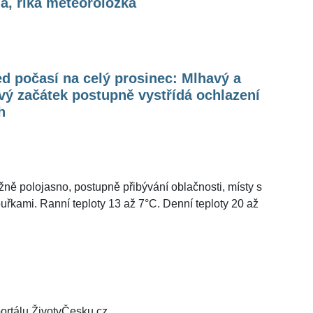
a, říká meteoroložka
d počasí na celý prosinec: Mlhavý a
vý začátek postupně vystřídá ochlazení
h
ně polojasno, postupně přibývání oblačnosti, místy s
kami. Ranní teploty 13 až 7°C. Denní teploty 20 až
ortálu ŽivotvČesku.cz.