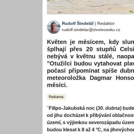
Rudolf Šindelář
| Redaktor
rudolf.sindelar@zivotvcesku.cz
Květen je měsícem, kdy slun
šplhají přes 20 stupňů Cels
nebývá v květnu stálé, naop
"Otužilci budou vytahovat pla
počasí připomínat spíše dubno
meteoroložka Dagmar Honso
měsíci.
Reklama:
"
Filipo-Jakubská noc (
30. dubna
) bud
od jihu docházet k přibývání oblačno
území, s výjimkou severozápadu území
budou klesat k 8 až 4 °C, na jihových