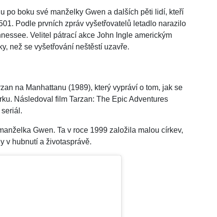
 po boku své manželky Gwen a dalších pěti lidí, kteří
501. Podle prvních zpráv vyšetřovatelů letadlo narazilo
nnessee. Velitel pátrací akce John Ingle americkým
ky, než se vyšetřování neštěstí uzavře.
rzan na Manhattanu (1989), který vypráví o tom, jak se
ku. Následoval film Tarzan: The Epic Adventures
seriál.
 manželka Gwen. Ta v roce 1999 založila malou církev,
y v hubnutí a životasprávě.