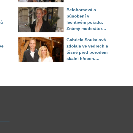
image, tleská jí i
Belohorcová o
Sandeva
působení v
ků
lechtivém pořadu.
Známý moderátor
f
přiznal, že ji dírkou
Gabriela Soukalová
sledoval pod dekou
ve
zdolala ve vedrech a
těsně před porodem
skalní hřeben.
ého
Partner řešil, jak
snést "těhuli"