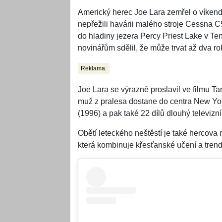
Americký herec Joe Lara zemřel o víkendu
nepřežili havárii malého stroje Cessna C
do hladiny jezera Percy Priest Lake v Te
novinářům sdělil, že může trvat až dva ro
Reklama:
Joe Lara se výrazně proslavil ve filmu Ta
muž z pralesa dostane do centra New Yor
(1996) a pak také 22 dílů dlouhý televizní 
Obětí leteckého neštěstí je také hercova
která kombinuje křesťanské učení a trend