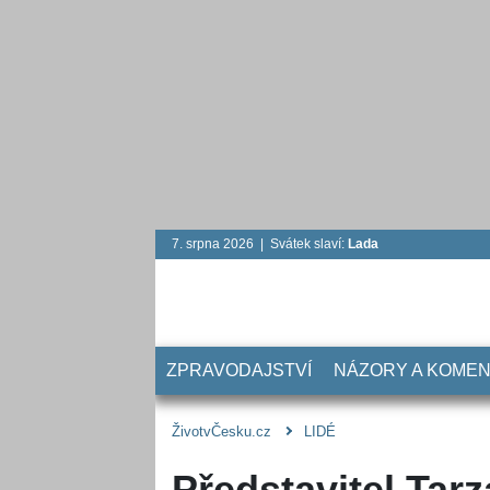
7. srpna 2026 | Svátek slaví:
Lada
ZPRAVODAJSTVÍ
NÁZORY A KOME
ŽivotvČesku.cz
LIDÉ
Představitel Tarz