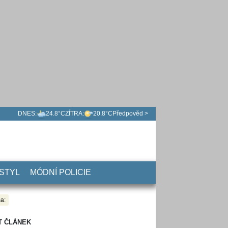
DNES:
24.8°C
ZÍTRA:
20.8°C
Předpověd >
 STYL
MÓDNÍ POLICIE
a:
T ČLÁNEK