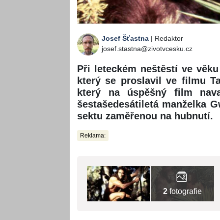
Josef Šťastna
| Redaktor
josef.stastna@zivotvcesku.cz
Při leteckém neštěstí ve věku
který se proslavil ve filmu T
který na úspěšný film nava
šestašedesátiletá manželka Gw
sektu zaměřenou na hubnutí.
Reklama:
2
fotografie