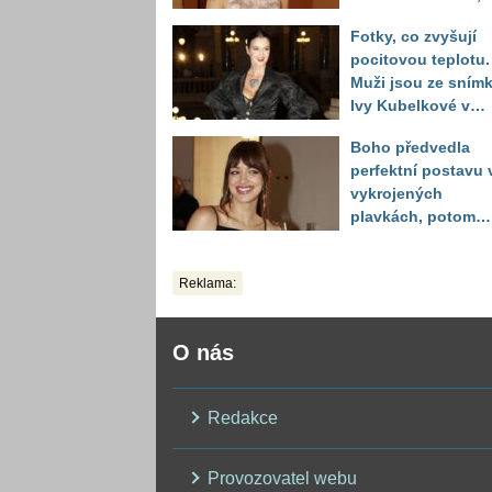
reakce fanoušků
Fotky, co zvyšují
překvapily
pocitovou teplotu.
Muži jsou ze sním
Ivy Kubelkové v
plavkách úplně pa
Boho předvedla
perfektní postavu 
vykrojených
plavkách, potom
ukázala realitu sv
těla
Reklama:
O nás
Redakce
Provozovatel webu