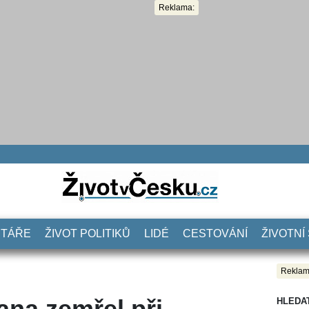
Reklama:
NTÁŘE
ŽIVOT POLITIKŮ
LIDÉ
CESTOVÁNÍ
ŽIVOTNÍ
Reklam
ana zemřel při
HLEDA