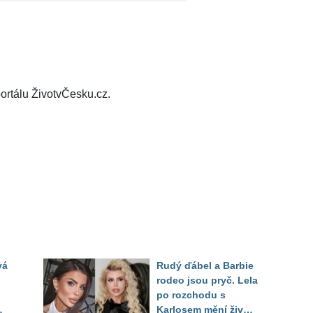
ortálu ŽivotvČesku.cz.
vá
Rudý ďábel a Barbie
rodeo jsou pryč. Lela
po rozchodu s
Karlosem mění život i