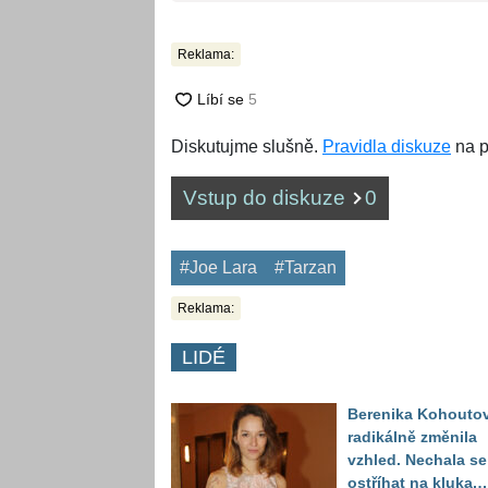
Reklama:
Diskutujme slušně.
Pravidla diskuze
na p
Vstup do diskuze
0
#Joe Lara
#Tarzan
Reklama:
LIDÉ
Berenika Kohouto
radikálně změnila
vzhled. Nechala se
ostříhat na kluka,