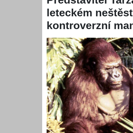
leteckém neštěstí
kontroverzní ma