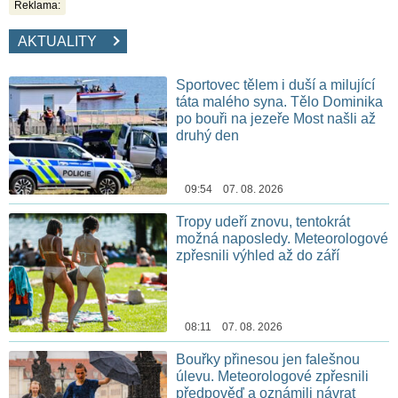
Reklama:
AKTUALITY
Sportovec tělem i duší a milující
táta malého syna. Tělo Dominika
po bouři na jezeře Most našli až
druhý den
09:54 07. 08. 2026
Tropy udeří znovu, tentokrát
možná naposledy. Meteorologové
zpřesnili výhled až do září
08:11 07. 08. 2026
Bouřky přinesou jen falešnou
úlevu. Meteorologové zpřesnili
předpověď a oznámili návrat