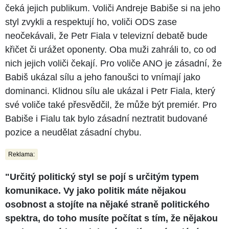
čeká jejich publikum. Voliči Andreje Babiše si na jeho
styl zvykli a respektují ho, voliči ODS zase
neočekávali, že Petr Fiala v televizní debatě bude
křičet či urážet oponenty. Oba muži zahráli to, co od
nich jejich voliči čekají. Pro voliče ANO je zásadní, že
Babiš ukázal sílu a jeho fanoušci to vnímají jako
dominanci. Klidnou sílu ale ukázal i Petr Fiala, který
své voliče také přesvědčil, že může být premiér. Pro
Babiše i Fialu tak bylo zásadní neztratit budované
pozice a neudělat zásadní chybu.
Reklama:
"Určitý politický styl se pojí s určitým typem
komunikace. Vy jako politik máte nějakou
osobnost a stojíte na nějaké straně politického
spektra, do toho musíte počítat s tím, že nějakou