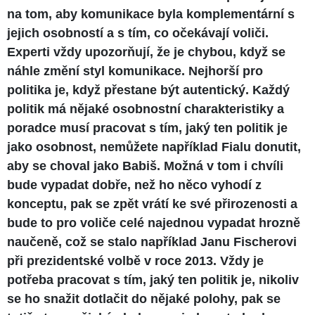
na tom, aby komunikace byla komplementární s
jejich osobností a s tím, co očekávají voliči.
Experti vždy upozorňují, že je chybou, když se
náhle změní styl komunikace. Nejhorší pro
politika je, když přestane být autentický. Každý
politik má nějaké osobnostní charakteristiky a
poradce musí pracovat s tím, jaký ten politik je
jako osobnost, nemůžete například Fialu donutit,
aby se choval jako Babiš. Možná v tom i chvíli
bude vypadat dobře, než ho něco vyhodí z
konceptu, pak se zpět vrátí ke své přirozenosti a
bude to pro voliče celé najednou vypadat hrozně
naučeně, což se stalo například Janu Fischerovi
při prezidentské volbě v roce 2013. Vždy je
potřeba pracovat s tím, jaký ten politik je, nikoliv
se ho snažit dotlačit do nějaké polohy, pak se