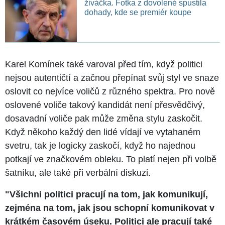
živáčka. Fotka z dovolené spustila
dohady, kde se premiér koupe
Karel Komínek také varoval před tím, když politici
nejsou autentičtí a začnou přepínat svůj styl ve snaze
oslovit co nejvíce voličů z různého spektra. Pro nově
oslovené voliče takový kandidát není přesvědčivý,
dosavadní voliče pak může změna stylu zaskočit.
Když někoho každý den lidé vídají ve vytahaném
svetru, tak je logicky zaskočí, když ho najednou
potkají ve značkovém obleku. To platí nejen při volbě
šatníku, ale také při verbální diskuzi.
"Všichni politici pracují na tom, jak komunikují,
zejména na tom, jak jsou schopní komunikovat v
krátkém časovém úseku. Politici ale pracují také