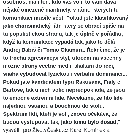
osobnost má i ten, kdo vás volí, to vám dává
nějaké omezené mantinely, v rámci kterých tu
komunikaci musíte vést. Pokud jste klasifikovaný
jako charismatický lídr, který se obrací spíše na
tu populistickou stranu, tak je úplně v pořádku,
když ta komunikace vypadá tak, jako to dělá
Andrej Babiš či Tomio Okamura. Řekněme, že je
to trochu agresivnější styl, útočení na všechny
možné strany včetně médií, skákání do řeči,
snaha vybudovat fyzickou i verbální dominanci...
Pokud jste kandidátem typu Rakušana, Fialy či
Bartoše, tak u nich volič nepředpokládá, že jsou
to emočně extrémní lidé. Nečekáme, že tito lidé
najednou vstanou a bouchnou do stolu.
Spektrum lidí, kteří je volí, znovu očekává, že
budou vystupovat tak, jako tomu bylo dosud,"
vysvětlil pro ŽivotvČesku.cz Karel Komínek a