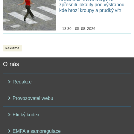
zpřesnili lokality pod výstrahou,
kde hrozí kroupy a prudký vítr
13:30 05. 08. 2026
Reklama:
O nás
Redakce
Provozovatel webu
Etický kodex
EMFA a samoregulace