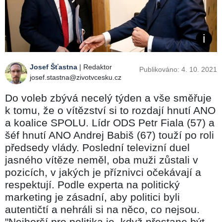
Josef Šťastna
| Redaktor
Publikováno: 4. 10. 2021
josef.stastna@zivotvcesku.cz
Do voleb zbývá necelý týden a vše směřuje
k tomu, že o vítězství si to rozdají hnutí ANO
a koalice SPOLU. Lídr ODS Petr Fiala (57) a
šéf hnutí ANO Andrej Babiš (67) touží po roli
předsedy vlády. Poslední televizní duel
jasného vítěze neměl, oba muži zůstali v
pozicích, v jakých je příznivci očekávají a
respektují. Podle experta na politický
marketing je zásadní, aby politici byli
autentičtí a nehráli si na něco, co nejsou.
"Nejhorší pro politika je, když přestane být