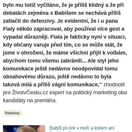
bylo mu totiž vyčítáno, že je příliš klidný a že při
debatách zejména s Babišem se nechává příliš
zatlačit do defenzivy. Je evidentní, že i u pana
Fialy někdo zapracoval, aby používal více gest a
vypadal důrazněji. Fiala je fakticky nyní v situaci,
kdy občany varuje před tím, co se může stát, že
jsme v ohrožení, že máme všichni přijít k volbám,
abychom tomu všemu zabránili... Ale styl jeho
komunikace ještě nedávno neodpovídal tomu
obsahovému důrazu, ještě nedávno to byla
taková milá a příliš vágní komunikace,"
zhodnotil
pro ŽivotvČesku.cz expert na politický marketing oba
kandidáty na premiéra.
Reklama:
Babiš po krk v moři a kolem ani