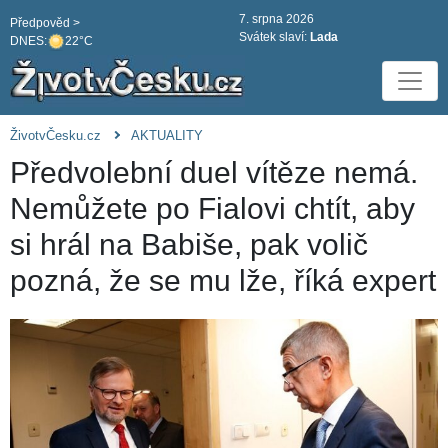
7. srpna 2026
Předpověd >
Svátek slaví:
Lada
DNES:
22°C
ŽivotvČesku.cz
AKTUALITY
Předvolební duel vítěze nemá.
Nemůžete po Fialovi chtít, aby
si hrál na Babiše, pak volič
pozná, že se mu lže, říká expert