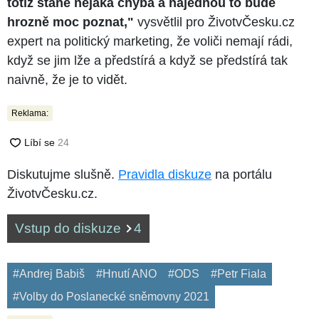
totiž stane nějaká chyba a najednou to bude
hrozně moc poznat,"
vysvětlil pro ŽivotvČesku.cz
expert na politický marketing, že voliči nemají rádi,
když se jim lže a předstírá a když se předstírá tak
naivně, že je to vidět.
Reklama:
Diskutujme slušně.
Pravidla diskuze
na portálu
ŽivotvČesku.cz.
Vstup do diskuze
4
#Andrej Babiš
#Hnutí ANO
#ODS
#Petr Fiala
#Volby do Poslanecké sněmovny 2021