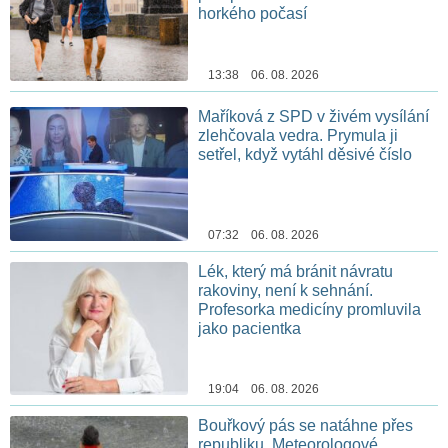
horkého počasí
13:38 06. 08. 2026
Maříková z SPD v živém vysílání
zlehčovala vedra. Prymula ji
setřel, když vytáhl děsivé číslo
07:32 06. 08. 2026
Lék, který má bránit návratu
rakoviny, není k sehnání.
Profesorka medicíny promluvila
jako pacientka
19:04 06. 08. 2026
Bouřkový pás se natáhne přes
republiku. Meteorologové