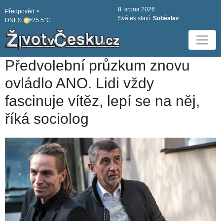
8. srpna 2026
Předpověd >
Svátek slaví:
Soběslav
DNES:
25.5°C
Předvolební průzkum znovu
ovládlo ANO. Lidi vždy
fascinuje vítěz, lepí se na něj,
říká sociolog