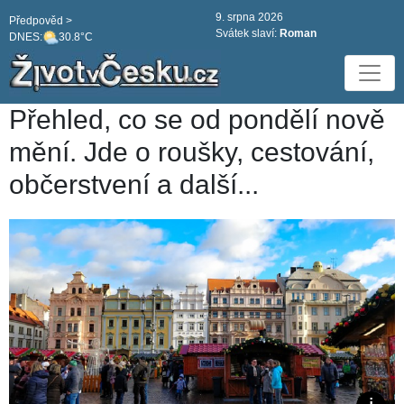
9. srpna 2026
Předpověd >
Svátek slaví:
Roman
DNES:
30.8°C
Přehled, co se od pondělí nově
mění. Jde o roušky, cestování,
občerstvení a další...