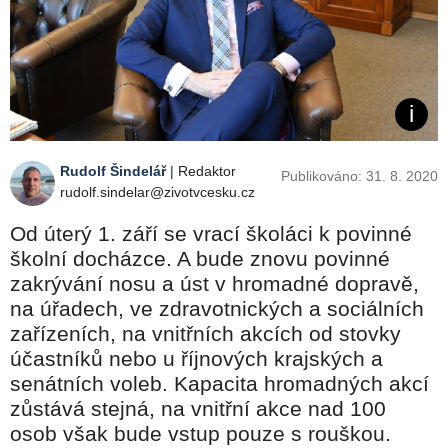
Rudolf Šindelář
| Redaktor
Publikováno: 31. 8. 2020
rudolf.sindelar@zivotvcesku.cz
Od úterý 1. září se vrací školáci k povinné
školní docházce. A bude znovu povinné
zakrývání nosu a úst v hromadné dopravě,
na úřadech, ve zdravotnických a sociálních
zařízeních, na vnitřních akcích od stovky
účastníků nebo u říjnových krajských a
senátních voleb. Kapacita hromadných akcí
zůstává stejná, na vnitřní akce nad 100
osob však bude vstup pouze s rouškou.