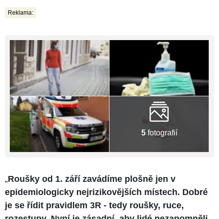
Reklama:
5
fotografií
„
Roušky od 1. září zavádíme plošně jen v
epidemiologicky nejrizikovějších místech. Dobré
je se řídit pravidlem 3R - tedy roušky, ruce,
rozestupy. Nyní je zásadní, aby lidé nezapomněli,