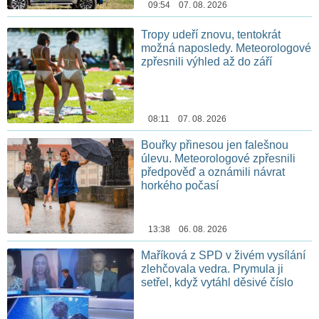
09:54 07. 08. 2026
Tropy udeří znovu, tentokrát
možná naposledy. Meteorologové
zpřesnili výhled až do září
08:11 07. 08. 2026
Bouřky přinesou jen falešnou
úlevu. Meteorologové zpřesnili
předpověď a oznámili návrat
horkého počasí
13:38 06. 08. 2026
Maříková z SPD v živém vysílání
zlehčovala vedra. Prymula ji
setřel, když vytáhl děsivé číslo