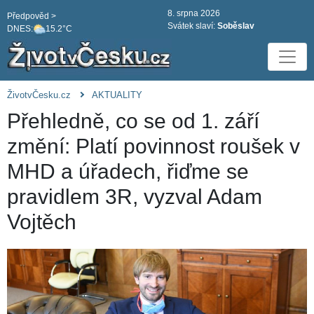
8. srpna 2026
Předpověd >
Svátek slaví:
Soběslav
DNES:
15.2°C
ŽivotvČesku.cz
AKTUALITY
Přehledně, co se od 1. září
změní: Platí povinnost roušek v
MHD a úřadech, řiďme se
pravidlem 3R, vyzval Adam
Vojtěch