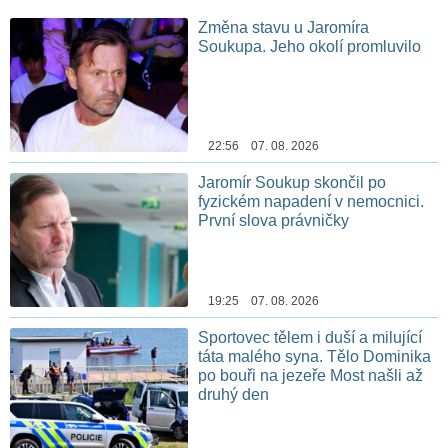
Změna stavu u Jaromíra
Soukupa. Jeho okolí promluvilo
22:56 07. 08. 2026
Jaromír Soukup skončil po
fyzickém napadení v nemocnici.
První slova právničky
19:25 07. 08. 2026
Sportovec tělem i duší a milující
táta malého syna. Tělo Dominika
po bouři na jezeře Most našli až
druhý den