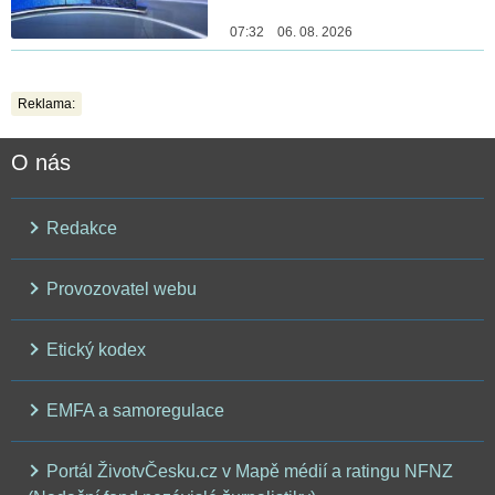
07:32 06. 08. 2026
Reklama:
O nás
Redakce
Provozovatel webu
Etický kodex
EMFA a samoregulace
Portál ŽivotvČesku.cz v Mapě médií a ratingu NFNZ