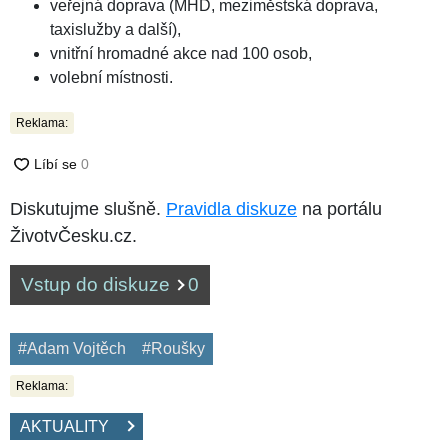
veřejná doprava (MHD, meziměstská doprava,
taxislužby a další),
vnitřní hromadné akce nad 100 osob,
volební místnosti.
Reklama:
Diskutujme slušně.
Pravidla diskuze
na portálu
ŽivotvČesku.cz.
Vstup do diskuze
0
#Adam Vojtěch
#Roušky
Reklama:
AKTUALITY