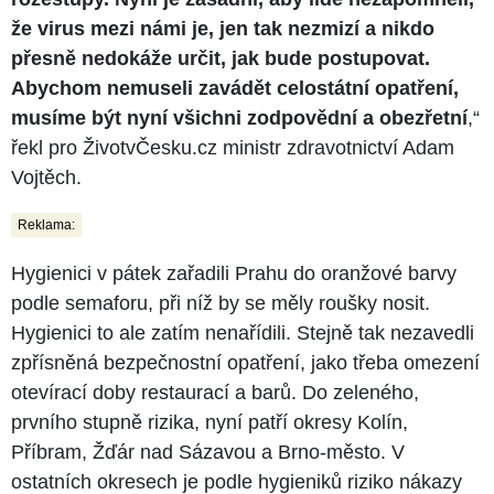
že virus mezi námi je, jen tak nezmizí a nikdo
přesně nedokáže určit, jak bude postupovat.
Abychom nemuseli zavádět celostátní opatření,
musíme být nyní všichni zodpovědní a obezřetní
,“
řekl pro ŽivotvČesku.cz ministr zdravotnictví Adam
Vojtěch.
Reklama:
Hygienici v pátek zařadili Prahu do oranžové barvy
podle semaforu, při níž by se měly roušky nosit.
Hygienici to ale zatím nenařídili. Stejně tak nezavedli
zpřísněná bezpečnostní opatření, jako třeba omezení
otevírací doby restaurací a barů. Do zeleného,
prvního stupně rizika, nyní patří okresy Kolín,
Příbram, Žďár nad Sázavou a Brno-město. V
ostatních okresech je podle hygieniků riziko nákazy