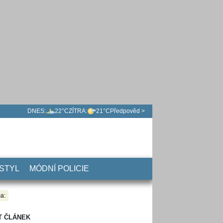
DNES:
22°C
ZÍTRA:
21°C
Předpověd >
 STYL
MÓDNÍ POLICIE
a:
T ČLÁNEK