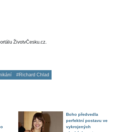
ortálu ŽivotvČesku.cz.
ikání
#Richard Chlad
Boho předvedla
perfektní postavu ve
do
vykrojených