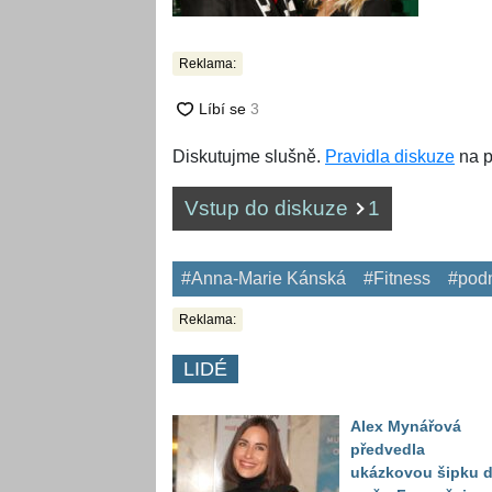
Reklama:
Diskutujme slušně.
Pravidla diskuze
na p
Vstup do diskuze
1
#Anna-Marie Kánská
#Fitness
#podn
Reklama:
LIDÉ
Alex Mynářová
předvedla
ukázkovou šipku 