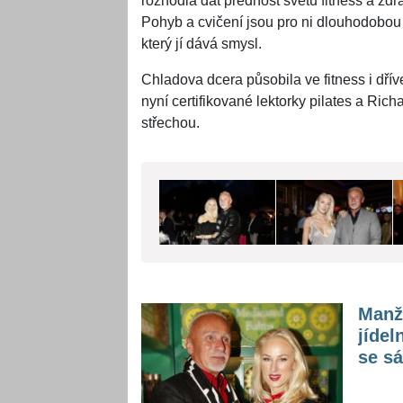
rozhodla dát přednost světu fitness a zd
Pohyb a cvičení jsou pro ni dlouhodobou 
který jí dává smysl.
Chladova dcera působila ve fitness i dřív
nyní certifikované lektorky pilates a Ric
střechou.
Manž
jídel
se sá