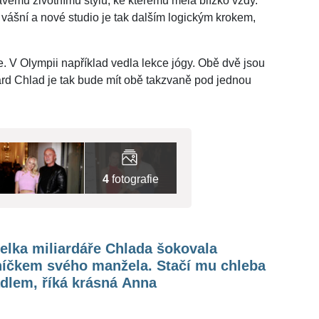
ravému životnímu stylu, ke kterému měla blízko vždy.
vášní a nové studio je tak dalším logickým krokem,
e. V Olympii například vedla lekce jógy. Obě dvě jsou
hard Chlad je tak bude mít obě takzvaně pod jednou
4
fotografie
elka miliardáře Chlada šokovala
níčkem svého manžela. Stačí mu chleba
dlem, říká krásná Anna