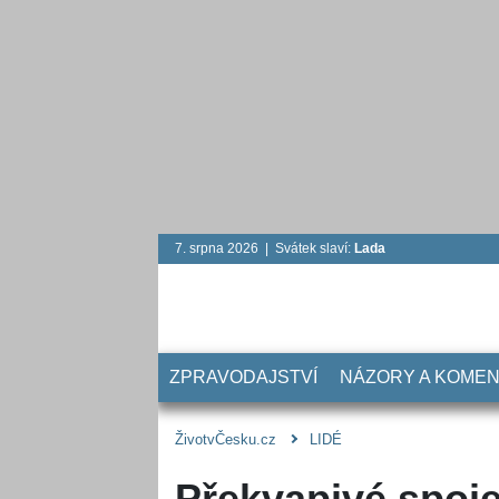
7. srpna 2026 | Svátek slaví:
Lada
ZPRAVODAJSTVÍ
NÁZORY A KOME
ŽivotvČesku.cz
LIDÉ
Překvapivé spoje