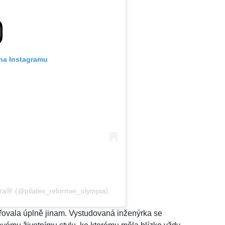
 na Instagramu
ra🌸 (@pilates_reformer_olympia)
ovala úplně jinam. Vystudovaná inženýrka se