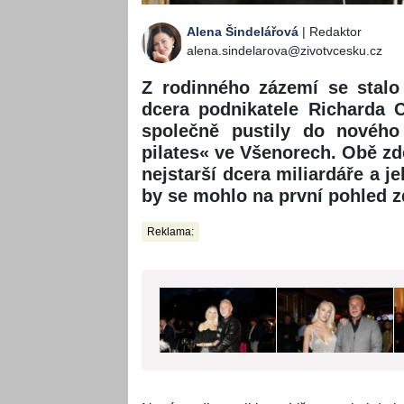
Alena Šindelářová
| Redaktor
alena.sindelarova@zivotvcesku.cz
Z rodinného zázemí se stalo
dcera podnikatele Richarda 
společně pustily do nového 
pilates« ve Všenorech. Obě zde
nejstarší dcera miliardáře a j
by se mohlo na první pohled z
Reklama: