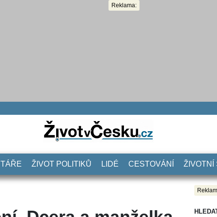
Reklama:
NTÁŘE
ŽIVOT POLITIKŮ
LIDÉ
CESTOVÁNÍ
ŽIVOTNÍ
Reklam
ní. Dcera a manželka
HLEDA