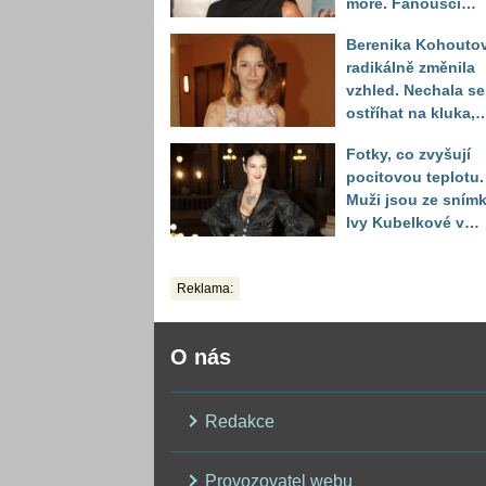
moře. Fanoušci
reagují na to, jak u
Berenika Kohouto
toho vypadá
radikálně změnila
vzhled. Nechala se
ostříhat na kluka,
reakce fanoušků
Fotky, co zvyšují
překvapily
pocitovou teplotu.
Muži jsou ze sním
Ivy Kubelkové v
plavkách úplně pa
Reklama:
O nás
Redakce
Provozovatel webu