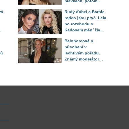
plavkách, potom
ukázala realitu svého
vá
Rudý ďábel a Barbie
těla
rodeo jsou pryč. Lela
po rozchodu s
Karlosem mění život i
image, tleská jí i
Belohorcová o
Sandeva
působení v
ků
lechtivém pořadu.
Známý moderátor
f
přiznal, že ji dírkou
sledoval pod dekou