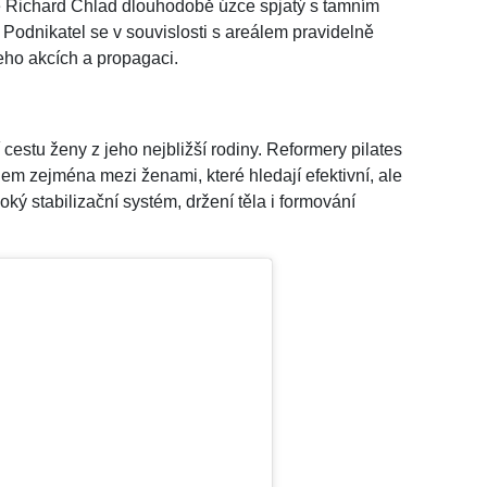
e Richard Chlad dlouhodobě úzce spjatý s tamním
odnikatel se v souvislosti s areálem pravidelně
 jeho akcích a propagaci.
cestu ženy z jeho nejbližší rodiny. Reformery pilates
em zejména mezi ženami, které hledají efektivní, ale
ký stabilizační systém, držení těla i formování