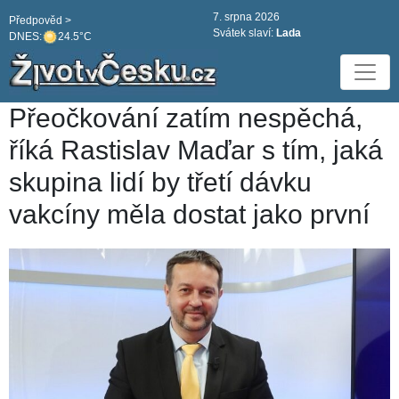
7. srpna 2026
Předpověd >
Svátek slaví:
Lada
DNES:
24.5°C
Přeočkování zatím nespěchá,
říká Rastislav Maďar s tím, jaká
skupina lidí by třetí dávku
vakcíny měla dostat jako první