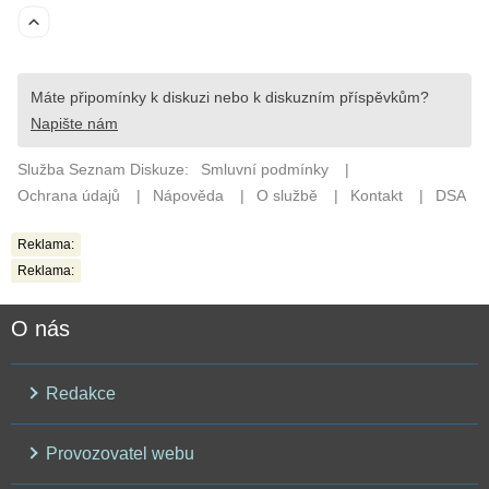
Reklama:
Reklama:
O nás
Redakce
Provozovatel webu