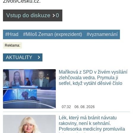
ŽivotvČesku.cz.
Vstup do diskuze
0
#Hrad
#Miloš Zeman (exprezident)
#vyznamenání
Reklama:
AKTUALITY
Maříková z SPD v živém vysílání
zlehčovala vedra. Prymula ji
setřel, když vytáhl děsivé číslo
07:32 06. 08. 2026
Lék, který má bránit návratu
rakoviny, není k sehnání.
Profesorka medicíny promluvila