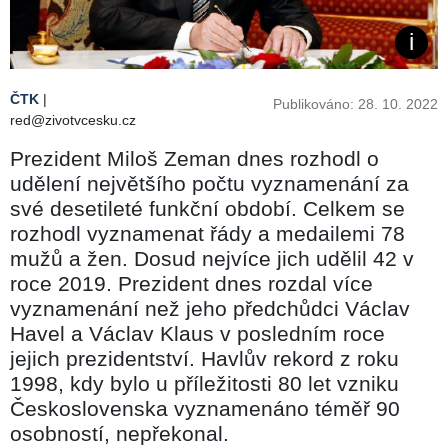
ČTK
|
Publikováno: 28. 10. 2022
red@zivotvcesku.cz
Prezident Miloš Zeman dnes rozhodl o
udělení největšího počtu vyznamenání za
své desetileté funkční období. Celkem se
rozhodl vyznamenat řády a medailemi 78
mužů a žen. Dosud nejvíce jich udělil 42 v
roce 2019. Prezident dnes rozdal více
vyznamenání než jeho předchůdci Václav
Havel a Václav Klaus v posledním roce
jejich prezidentství. Havlův rekord z roku
1998, kdy bylo u příležitosti 80 let vzniku
Československa vyznamenáno téměř 90
osobností, nepřekonal.