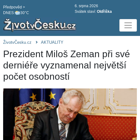
6. srpna 2026
Předpověd >
Svátek slaví:
Oldřiška
DNES:
30°C
ŽivotvČesku.cz
AKTUALITY
Prezident Miloš Zeman při své
derniéře vyznamenal největší
počet osobností