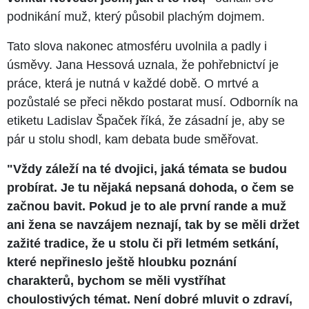
podnikání muž, který působil plachým dojmem.
Tato slova nakonec atmosféru uvolnila a padly i
úsměvy. Jana Hessová uznala, že pohřebnictví je
práce, která je nutná v každé době. O mrtvé a
pozůstalé se přeci někdo postarat musí. Odborník na
etiketu Ladislav Špaček říká, že zásadní je, aby se
pár u stolu shodl, kam debata bude směřovat.
"Vždy záleží na té dvojici, jaká témata se budou
probírat. Je tu nějaká nepsaná dohoda, o čem se
začnou bavit. Pokud je to ale první rande a muž
ani žena se navzájem neznají, tak by se měli držet
zažité tradice, že u stolu či při letmém setkání,
které nepřineslo ještě hloubku poznání
charakterů, bychom se měli vystříhat
choulostivých témat. Není dobré mluvit o zdraví,