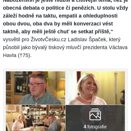
Náboženství je ještě hlubší a citlivější téma, než je
obecná debata o politice či penězích. U stolu vždy
záleží hodně na taktu, empatii a ohleduplnosti
obou dvou, oba dva by měli konverzaci vést
taktně, aby měli ještě chuť se setkat příště,"
vysvětil pro ŽivotvČesku.cz Ladislav Špaček, který
působil jako bývalý tiskový mluvčí prezidenta Václava
Havla (†75).
4
fotografie