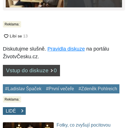
Reklama:
Diskutujme slušně.
Pravidla diskuze
na portálu
ŽivotvČesku.cz.
Vstup do diskuze
0
#Ladislav Špaček
#První večeře
#Zdeněk Pohlreich
Reklama:
LIDÉ
Fotky, co zvyšují pocitovou