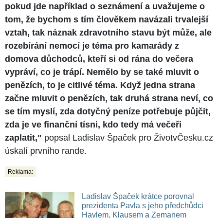
pokud jde například o seznámení a uvažujeme o
tom, že bychom s tím člověkem navázali trvalejší
vztah, tak náznak zdravotního stavu být může, ale
rozebírání nemocí je téma pro kamarády z
domova důchodců, kteří si od rána do večera
vypráví, co je trápí. Nemělo by se také mluvit o
penězích, to je citlivé téma. Když jedna strana
začne mluvit o penězích, tak druhá strana neví, co
se tím myslí, zda dotyčný peníze potřebuje půjčit,
zda je ve finanční tísni, kdo tedy má večeři
zaplatit,"
popsal Ladislav Špaček pro ŽivotvČesku.cz
úskalí prvního rande.
Reklama:
Ladislav Špaček krátce porovnal
prezidenta Pavla s jeho předchůdci
Havlem, Klausem a Zemanem