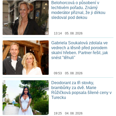
Belohorcová o působení v
lechtivém pořadu. Známý
moderátor přiznal, že ji dírkou
sledoval pod dekou
13:14 05. 08. 2026
Gabriela Soukalová zdolala ve
vedrech a těsně před porodem
skalní hřeben. Partner řešil, jak
snést "těhuli"
09:53 05. 08. 2026
Deodorant za tři stovky,
brambůrky za dvě. Marie
Růžičková popsala šílené ceny v
Turecku
19:25 04. 08. 2026