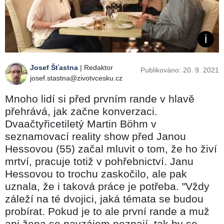
Josef Šťastna
| Redaktor
Publikováno: 20. 9. 2021
josef.stastna@zivotvcesku.cz
Mnoho lidí si před prvním rande v hlavě
přehrává, jak začne konverzaci.
Dvaačtyřicetiletý Martin Böhm v
seznamovací reality show před Janou
Hessovou (55) začal mluvit o tom, že ho živí
mrtví, pracuje totiž v pohřebnictví. Janu
Hessovou to trochu zaskočilo, ale pak
uznala, že i taková práce je potřeba. "Vždy
záleží na té dvojici, jaká témata se budou
probírat. Pokud je to ale první rande a muž
ani žena se navzájem neznají, tak by se