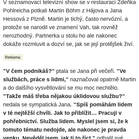
V seznamovací televizní show se v restauraci Zdeňka
Pohlreicha potkali Martin Böhm z Hájova a Jana
Hessová z Plzně. Martin je tichý, často nervózní, a
protože se narodil ve znamení Vah, tak rovněž
nerozhodný. Partnerka u stolu ho ale nakonec
dokáže rozmluvit a dozví se, jak se její protějšek živí.
Reklama:
"V čem podnikáš?"
ptala se Jana při večeři.
"Ve
službách, práce s lidmi,"
naznačoval opatrně Martin
a do dalšího vysvětlování se mu moc nechtělo.
"Takže máš třeba nějakou úklidovou službu?"
nedala se sympatická Jana.
"Spíš pomáhám lidem
v té nejtěžší chvíli. Jak to přiblížit… Pracuji v
pohřebnictví. Služba lidem. Myslel jsem si, že k
tomuto tématu nedojde, ale nakonec je pravda
venku. Nevěděl jsem, jak ti to říct,"
odhalil své