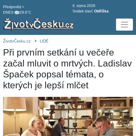
6. srpna 2026
Předpověd >
Svátek slaví:
Oldřiška
DNES:
29.8°C
ŽivotvČesku.cz
LIDÉ
Při prvním setkání u večeře
začal mluvit o mrtvých. Ladislav
Špaček popsal témata, o
kterých je lepší mlčet