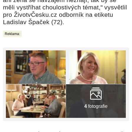
měli vystříhat choulostivých témat," vysvětlil
pro ŽivotvČesku.cz odborník na etiketu
Ladislav Špaček (72).
Reklama:
4
fotografie