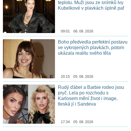
teplotu. Muži jsou ze snímků Ivy
Kubelkové v plavkách úplně paf
09:01 06. 08. 2026
Boho předvedla perfektní postavu
ve vykrojených plavkách, potom
ukázala realitu svého těla
20:15 05. 08. 2026
Rudý ďábel a Barbie rodeo jsou
pryč. Lela po rozchodu s
Karlosem mění život i image,
tleská jí i Sandeva
17:34 05. 08. 2026