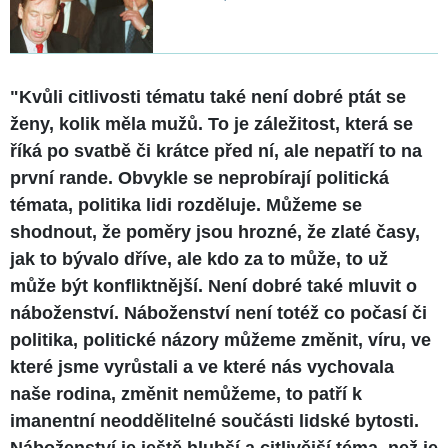
"Kvůli citlivosti tématu také není dobré ptát se
ženy, kolik měla mužů. To je záležitost, která se
říká po svatbě či krátce před ní, ale nepatří to na
první rande. Obvykle se neprobírají politická
témata, politika lidi rozděluje. Můžeme se
shodnout, že poměry jsou hrozné, že zlaté časy,
jak to bývalo dříve, ale kdo za to může, to už
může být konfliktnější. Není dobré také mluvit o
náboženství. Náboženství není totéž co počasí či
politika, politické názory můžeme změnit, víru, ve
které jsme vyrůstali a ve které nás vychovala
naše rodina, změnit nemůžeme, to patří k
imanentní neoddělitelné součásti lidské bytosti.