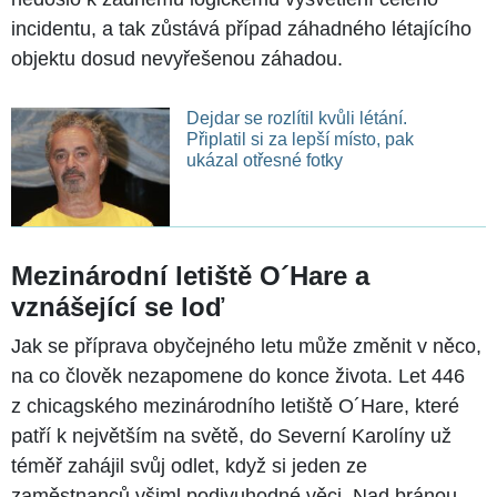
incidentu, a tak zůstává případ záhadného létajícího
objektu dosud nevyřešenou záhadou.
Dejdar se rozlítil kvůli létání.
Připlatil si za lepší místo, pak
ukázal otřesné fotky
Mezinárodní letiště O´Hare a
vznášející se loď
Jak se příprava obyčejného letu může změnit v něco,
na co člověk nezapomene do konce života. Let 446
z chicagského mezinárodního letiště O´Hare, které
patří k největším na světě, do Severní Karolíny už
téměř zahájil svůj odlet, když si jeden ze
zaměstnanců všiml podivuhodné věci. Nad bránou