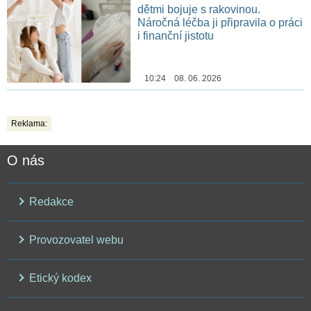
dětmi bojuje s rakovinou.
Náročná léčba ji připravila o práci
i finanční jistotu
10:24 08. 06. 2026
Reklama:
O nás
Redakce
Provozovatel webu
Etický kodex