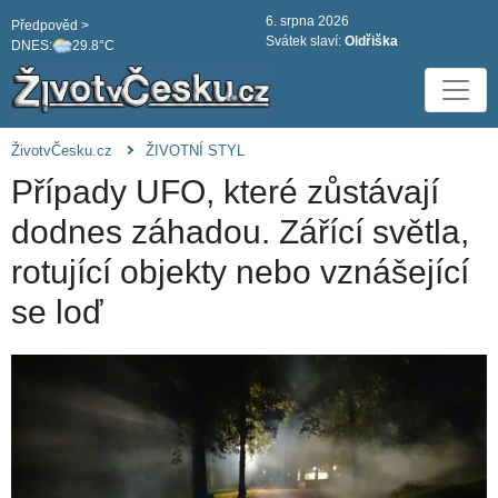
6. srpna 2026
Předpověd >
Svátek slaví:
Oldřiška
DNES:
29.8°C
ŽivotvČesku.cz
ŽIVOTNÍ STYL
Případy UFO, které zůstávají
dodnes záhadou. Zářící světla,
rotující objekty nebo vznášející
se loď