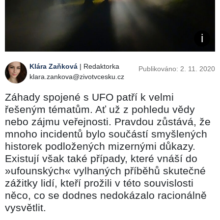
Klára Zaňková
| Redaktorka
Publikováno: 2. 11. 2020
klara.zankova@zivotvcesku.cz
Záhady spojené s UFO patří k velmi
řešeným tématům. Ať už z pohledu vědy
nebo zájmu veřejnosti. Pravdou zůstává, že
mnoho incidentů bylo součástí smyšlených
historek podložených mizernými důkazy.
Existují však také případy, které vnáší do
»ufounských« vylhaných příběhů skutečné
zážitky lidí, kteří prožili v této souvislosti
něco, co se dodnes nedokázalo racionálně
vysvětlit.