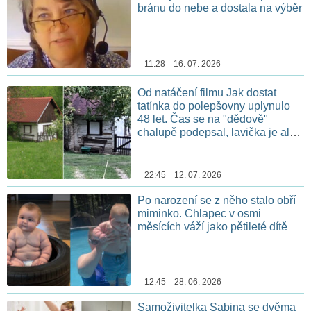
bránu do nebe a dostala na výběr
11:28 16. 07. 2026
Od natáčení filmu Jak dostat
tatínka do polepšovny uplynulo
48 let. Čas se na "dědově"
chalupě podepsal, lavička je ale
stále na stejném místě
22:45 12. 07. 2026
Po narození se z něho stalo obří
miminko. Chlapec v osmi
měsících váží jako pětileté dítě
12:45 28. 06. 2026
Samoživitelka Sabina se dvěma