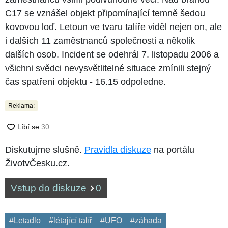
C17 se vznášel objekt připomínající temně šedou
kovovou loď. Letoun ve tvaru talíře viděl nejen on, ale
i dalších 11 zaměstnanců společnosti a několik
dalších osob. Incident se odehrál 7. listopadu 2006 a
všichni svědci nevysvětlitelné situace zmínili stejný
čas spatření objektu - 16.15 odpoledne.
Reklama:
Diskutujme slušně.
Pravidla diskuze
na portálu
ŽivotvČesku.cz.
Vstup do diskuze
0
#Letadlo
#létající talíř
#UFO
#záhada