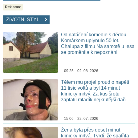
Reklama:
ŽIVOTNÍ STYL
Od natáčení komedie s dědou
Komárkem uplynulo 50 let.
Chalupa z filmu Na samotě u lesa
se proměnila k nepoznání
09:25 02. 08. 2026
Tělem mu projel proud o napětí
11 tisíc voltů a byl 14 minut
klinicky mrtvý. Za kus šrotu
zaplatil mladík nejkrutější daň
15:06 22. 07. 2026
Žena byla přes deset minut
klinicky mrtvá. Tvrdí, že spatřila