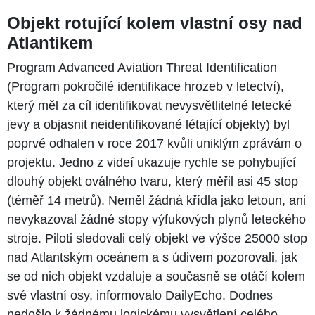
Objekt rotující kolem vlastní osy nad
Atlantikem
Program Advanced Aviation Threat Identification
(Program pokročilé identifikace hrozeb v letectví),
který měl za cíl identifikovat nevysvětlitelné letecké
jevy a objasnit neidentifikované létající objekty) byl
poprvé odhalen v roce 2017 kvůli uniklým zprávám o
projektu. Jedno z videí ukazuje rychle se pohybující
dlouhý objekt oválného tvaru, který měřil asi 45 stop
(téměř 14 metrů). Neměl žádná křídla jako letoun, ani
nevykazoval žádné stopy výfukových plynů leteckého
stroje. Piloti sledovali celý objekt ve výšce 25000 stop
nad Atlantským oceánem a s údivem pozorovali, jak
se od nich objekt vzdaluje a současně se otáčí kolem
své vlastní osy, informovalo DailyEcho. Dodnes
nedošlo k žádnému logickému vysvětlení celého