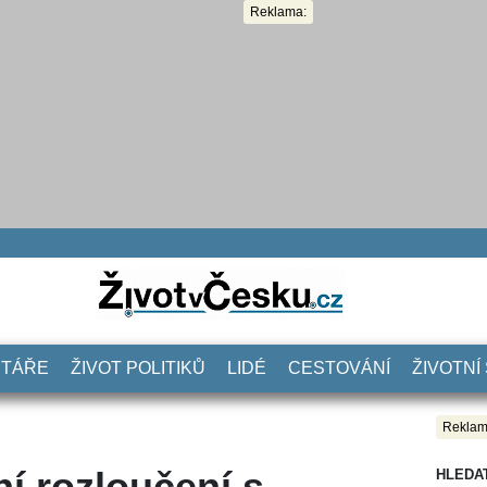
Reklama:
NTÁŘE
ŽIVOT POLITIKŮ
LIDÉ
CESTOVÁNÍ
ŽIVOTNÍ
Reklam
í rozloučení s
HLEDA