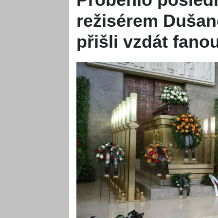
režisérem Dušan
přišli vzdát fano