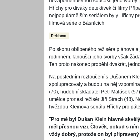
nezapomenutelnou součástí jeho tvorby j
Hříchy pro diváky detektivek či filmy Př
nejpopulárnějším seriálem byly Hříchy pr
filmová série o Básnících.
Reklama:
Po skonu oblíbeného režiséra plánovala 
rodinném, fanoušci jeho tvorby však žáda
Ten proto nakonec proběhl dvakrát, jedno
Na posledním rozloučení s Dušanem Klei
spolupracovaly a budou na něj vzpomínat
(70), hudební skladatel Petr Malásek (57
umělce pronesl režisér Jiří Strach (48).
hvězdou Kleinova seriálu Hříchy pro pát
"
Pro mě byl Dušan Klein hlavně skvěl
měl přesnou vizi. Člověk, pokud s ním 
vždy dobrý, protože on byl připravený 