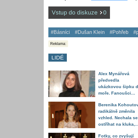
Vstup do diskuze
0
#Básníci
#Dušan Klein
#Pohřeb
#p
Reklama:
LIDÉ
Alex Mynářová
předvedla
ukázkovou šipku 
moře. Fanoušci
reagují na to, jak u
Berenika Kohouto
toho vypadá
radikálně změnila
vzhled. Nechala se
ostříhat na kluka,
reakce fanoušků
Fotky, co zvyšují
překvapily