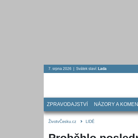
7. srpna 2026 | Svátek slaví:
Lada
ZPRAVODAJSTVÍ
NÁZORY A KOME
ŽivotvČesku.cz
LIDÉ
Proběhlo posledn