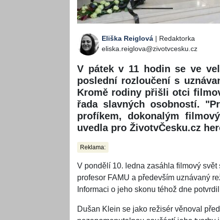
Eliška Reiglová
| Redaktorka
eliska.reiglova@zivotvcesku.cz
V pátek v 11 hodin se ve vel
poslední rozloučení s uznáv
Kromě rodiny přišli otci film
řada slavných osobností. "P
profíkem, dokonalým filmový
uvedla pro ŽivotvČesku.cz her
Reklama:
V pondělí 10. ledna zasáhla filmový svět
profesor FAMU a především uznávaný reži
Informaci o jeho skonu téhož dne potvrdil
Dušan Klein se jako režisér věnoval pře