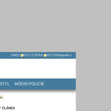
DNES:
25.2°C
ZÍTRA:
21°C
Předpověd >
 STYL
MÓDNÍ POLICIE
a:
T ČLÁNEK