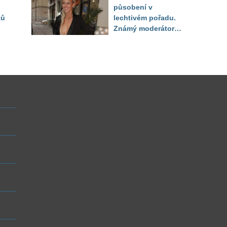
působení v
ků
lechtivém pořadu.
Známý moderátor
f
přiznal, že ji dírkou
sledoval pod dekou