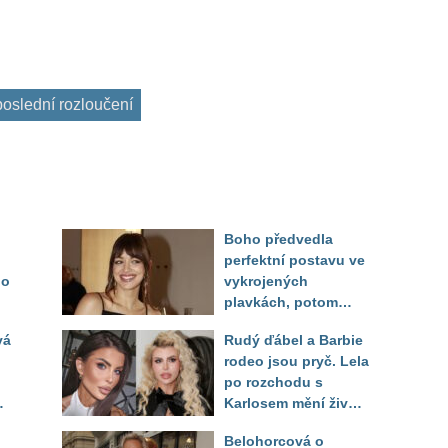
oslední rozloučení
Boho předvedla
perfektní postavu ve
do
vykrojených
plavkách, potom
ukázala realitu svého
vá
Rudý ďábel a Barbie
těla
rodeo jsou pryč. Lela
po rozchodu s
Karlosem mění život i
image, tleská jí i
Belohorcová o
Sandeva