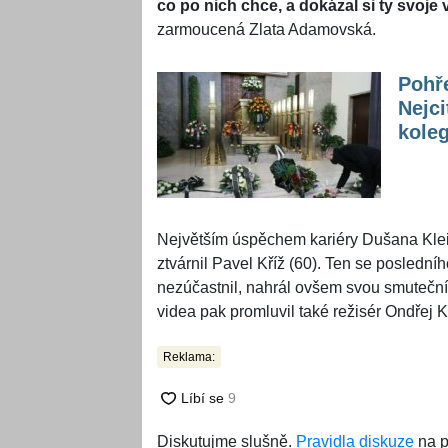
co po nich chce, a dokázal si ty svoje 
zarmoucená Zlata Adamovská.
Pohř
Nejci
koleg
Největším úspěchem kariéry Dušana Kleina
ztvárnil Pavel Kříž (60). Ten se posledn
nezúčastnil, nahrál ovšem svou smuteční 
videa pak promluvil také režisér Ondřej 
Reklama:
Diskutujme slušně.
Pravidla diskuze
na p