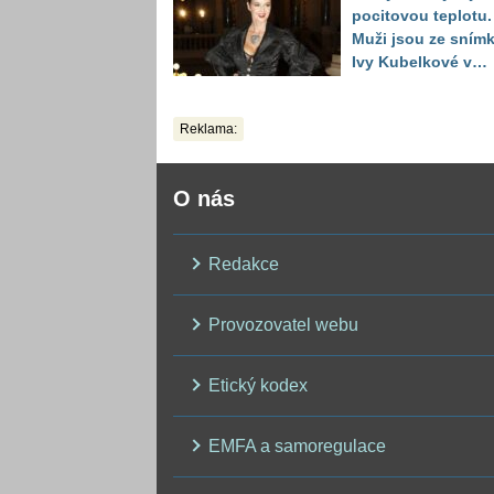
pocitovou teplotu.
Muži jsou ze sním
Ivy Kubelkové v
plavkách úplně pa
Reklama:
O nás
Redakce
Provozovatel webu
Etický kodex
EMFA a samoregulace