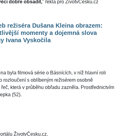
věci dobře obsadit,
" řekla pro ŽivotvČesku.cz
eb režiséra Dušana Kleina obrazem:
tlivější momenty a dojemná slova
y Ivana Vyskočila
 byla filmová série o Básnících, v níž hlavní roli
ího rozloučení s oblíbeným režisérem osobně
řeč, která v průběhu obřadu zazněla. Prostřednictvím
Kepka (52).
ortálu ŽivotvČesku.cz.