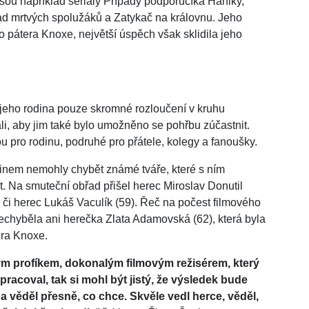
sou například seriály Případy podporučíka Haniky,
ípad mrtvých spolužáků a Zatykač na královnu. Jeho
o pátera Knoxe, největší úspěch však sklidila jeho
jeho rodina pouze skromné rozloučení v kruhu
li, aby jim také bylo umožněno se pohřbu zúčastnit.
u pro rodinu, podruhé pro přátele, kolegy a fanoušky.
nem nemohly chybět známé tváře, které s ním
. Na smuteční obřad přišel herec Miroslav Donutil
) či herec Lukáš Vaculík (59). Řeč na počest filmového
 Nechyběla ani herečka Zlata Adamovská (62), která byla
era Knoxe.
ým profíkem, dokonalým filmovým režisérem, který
pracoval, tak si mohl být jistý, že výsledek bude
a věděl přesně, co chce. Skvěle vedl herce, věděl,