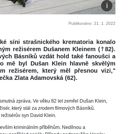
Publikováno: 21. 1. 2022
ké síni strašnického krematoria konalo
aným režisérem Dušanem Kleinem (†82).
ových Básníků vzdát hold také fanoušci a
ro mě byl Dušan Klein hlavně skvělým
m režisérem, který měl přesnou vizi,"
ečka Zlata Adamovská (62).
 smutná zpráva. Ve věku 82 let zemřel Dušan Klein,
sér, který stál za zrodem filmových Básníků.
 režisérův syn David Klein.
devším kriminálním příběhům. Nedílnou a