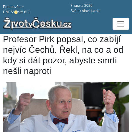
7. srpna 2026
Předpověd >
Svátek slaví:
Lada
DNES:
25.8°C
Profesor Pirk popsal, co zabíjí
nejvíc Čechů. Řekl, na co a od
kdy si dát pozor, abyste smrti
nešli naproti