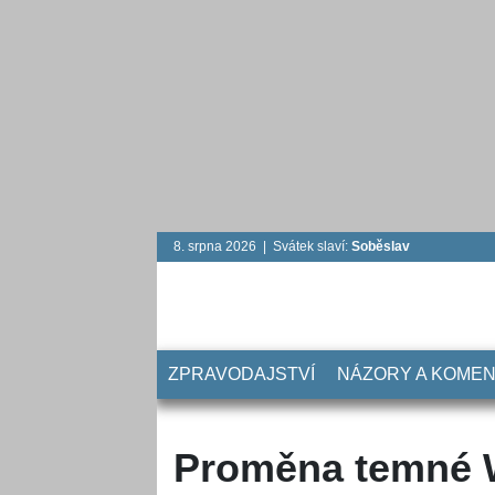
8. srpna 2026 | Svátek slaví:
Soběslav
ZPRAVODAJSTVÍ
NÁZORY A KOME
Proměna temné 