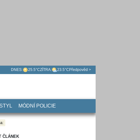
DNES:
25.5°C
ZÍTRA:
23.5°C
Předpověd >
 STYL
MÓDNÍ POLICIE
a:
T ČLÁNEK