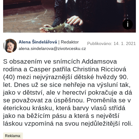
Alena Šindelářová
| Redaktor
Publikováno: 14. 1. 2021
alena.sindelarova@zivotvcesku.cz
S obsazením ve snímcích Addamsova
rodina a Casper patřila Christina Ricciová
(40) mezi nejvýraznější dětské hvězdy 90.
let. Dnes už se sice nehřeje na výsluní tak,
jako v dětství, ale v herectví pokračuje a dá
se považovat za úspěšnou. Proměnila se v
éterickou krásku, která barvy vlasů střídá
jako na běžícím pásu a která s největší
láskou vzpomíná na svou nejdůležitější roli.
Reklama: