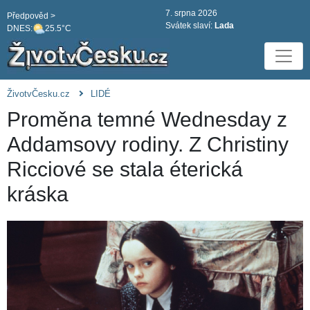
7. srpna 2026
Předpověd >
Svátek slaví:
Lada
DNES:
25.5°C
ŽivotvČesku.cz
LIDÉ
Proměna temné Wednesday z
Addamsovy rodiny. Z Christiny
Ricciové se stala éterická
kráska