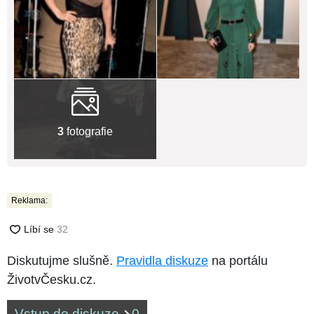
3
fotografie
Reklama:
Diskutujme slušně.
Pravidla diskuze
na portálu
ŽivotvČesku.cz.
Vstup do diskuze
0