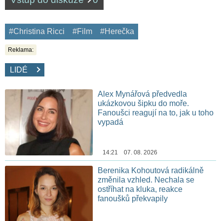
#Christina Ricci
#Film
#Herečka
Reklama:
LIDÉ
Alex Mynářová předvedla
ukázkovou šipku do moře.
Fanoušci reagují na to, jak u toho
vypadá
14:21 07. 08. 2026
Berenika Kohoutová radikálně
změnila vzhled. Nechala se
ostříhat na kluka, reakce
fanoušků překvapily