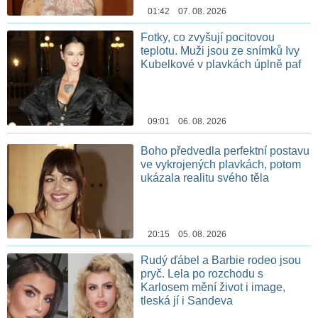
01:42 07. 08. 2026
Fotky, co zvyšují pocitovou
teplotu. Muži jsou ze snímků Ivy
Kubelkové v plavkách úplně paf
09:01 06. 08. 2026
Boho předvedla perfektní postavu
ve vykrojených plavkách, potom
ukázala realitu svého těla
20:15 05. 08. 2026
Rudý ďábel a Barbie rodeo jsou
pryč. Lela po rozchodu s
Karlosem mění život i image,
tleská jí i Sandeva