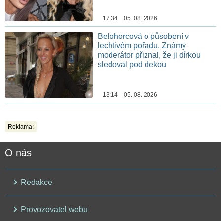
17:34 05. 08. 2026
Belohorcová o působení v
lechtivém pořadu. Známý
moderátor přiznal, že ji dírkou
sledoval pod dekou
13:14 05. 08. 2026
Reklama:
O nás
Redakce
Provozovatel webu