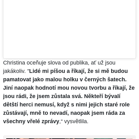
Christina oceňuje slova od publika, ať už jsou
jakákoliv. "
Lidé mi píšou a říkají, že si mě budou
pamatovat jako malou holku v černých šatech.
Jiní naopak hodnotí mou novou tvorbu a říkají, že
jsou rádi, že jsem zůstala svá. Někteří bývalí
dětští herci nemusí, když s nimi jejich staré role
zůstávají, mně to nevadí, naopak jsem ráda za
všechny vřelé zprávy
,“ vysvětlila.