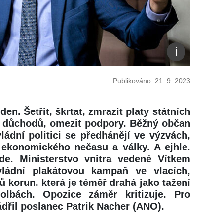
r
Publikováno: 21. 9. 2023
n. Šetřit, škrtat, zmrazit platy státních
ci důchodů, omezit podpory. Běžný občan
ádní politici se předhánějí ve výzvách,
 ekonomického nečasu a války. A ejhle.
de. Ministerstvo vnitra vedené Vítkem
ládní plakátovou kampaň ve vlacích,
 korun, která je téměř drahá jako tažení
olbách. Opozice záměr kritizuje. Pro
ádřil poslanec Patrik Nacher (ANO).