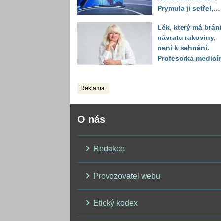
Prymula ji setřel,
když vytáhl děsivé
Lék, který má bráni
číslo
návratu rakoviny,
není k sehnání.
Profesorka medicí
promluvila jako
pacientka
Reklama:
O nás
Redakce
Provozovatel webu
Etický kodex