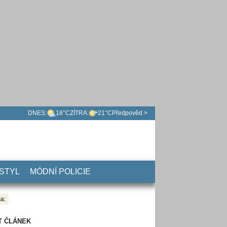
DNES:
18°C
ZÍTRA:
21°C
Předpověd >
 STYL
MÓDNÍ POLICIE
a:
T ČLÁNEK