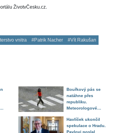
ortálu ŽivotvČesku.cz.
terstvo vnitra
#Patrik Nacher
#Vít Rakušan
en
Bouřkový pás se
natáhne přes
republiku.
ěď
Meteorologové
zpřesnili lokality pod
Havlíček ukončil
výstrahou, kde hrozí
spekulace o Hradu.
kroupy a prudký vítr
Pavlovi poslal