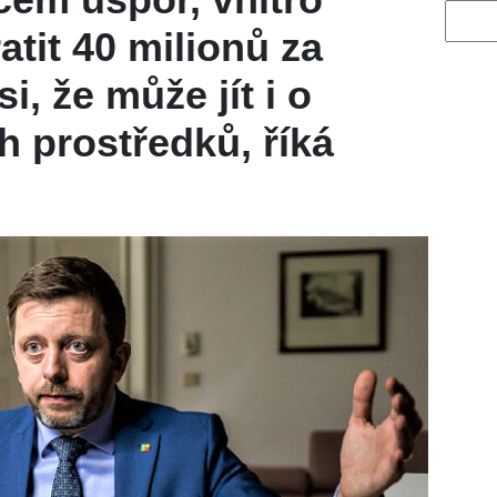
Vyhled
atit 40 milionů za
, že může jít i o
h prostředků, říká