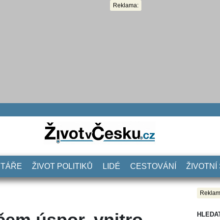
Reklama:
NTÁŘE
ŽIVOT POLITIKŮ
LIDÉ
CESTOVÁNÍ
ŽIVOTNÍ
Reklam
čem úspor, vnitro
HLEDA