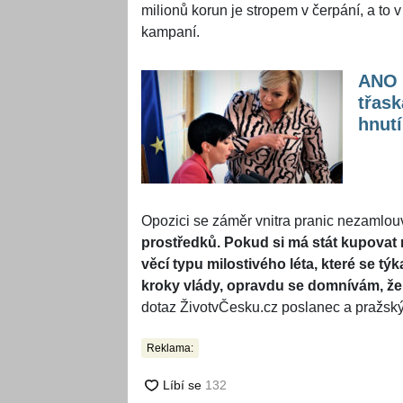
milionů korun je stropem v čerpání, a to 
kampaní.
ANO 
třask
hnutí
Opozici se záměr vnitra pranic nezamlou
prostředků. Pokud si má stát kupovat 
věcí typu milostivého léta, které se t
kroky vlády, opravdu se domnívám, že 
dotaz ŽivotvČesku.cz poslanec a pražský 
Reklama: