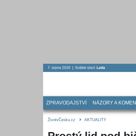
7. srpna 2026 | Svátek slaví:
Lada
ZPRAVODAJSTVÍ
NÁZORY A KOME
ŽivotvČesku.cz
AKTUALITY
Prostý lid pod bi