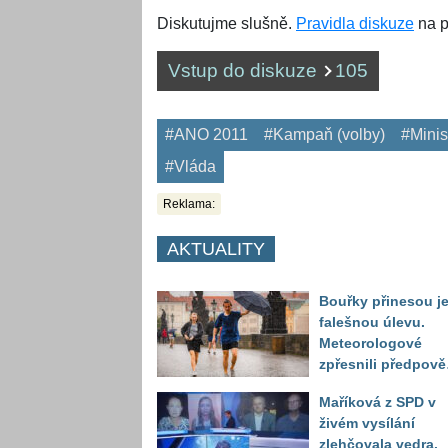
Diskutujme slušně.
Pravidla diskuze
na p
Vstup do diskuze
105
#ANO 2011
#Kampaň (volby)
#Minis
#Vláda
Reklama:
AKTUALITY
Bouřky přinesou j
falešnou úlevu.
Meteorologové
zpřesnili předpov
a oznámili návrat
Maříková z SPD v
horkého počasí
živém vysílání
zlehčovala vedra.