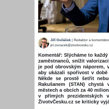
Jiří Ovčáček
| Redaktor a komentáto
jiri.ovcacek@zivotvcesku.cz
Komentář: Slýcháme to každý de
zaměstnanců, snížit valoriza
je pod obrovským náporem, vl
aby ukázali spořivost v době
Někde se prostě šetřit nebu
Rakušanem (STAN) chystá v
městech a obcích za 40 milionů
v přímých prezidentských v
ŽivotvČesku.cz se kriticky vyj