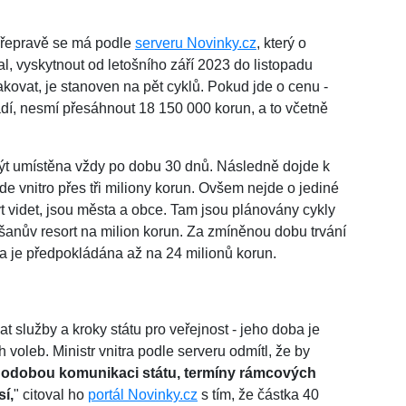
řepravě se má podle
serveru Novinky.cz
, který o
val, vyskytnout od letošního září 2023 do listopadu
kovat, je stanoven na pět cyklů. Pokud jde o cenu -
vádí, nesmí přesáhnout 18 150 000 korun, a to včetně
t umístěna vždy po dobu 30 dnů. Následně dojde k
e vnitro přes tři miliony korun. Ovšem nejde o jediné
ýt videt, jsou města a obce. Tam jsou plánovány cykly
ušanův resort na milion korun. Za zmíněnou dobu trvání
a je předpokládána až na 24 milionů korun.
 služby a kroky státu pro veřejnost - jeho doba je
 voleb. Ministr vnitra podle serveru odmítl, že by
hodobou komunikaci státu, termíny rámcových
í,
" citoval ho
portál Novinky.cz
s tím, že částka 40