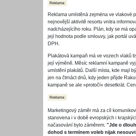
Reklama:
Reklama umístěná zejména ve vlakové p
nejnovější aktivitě resortu vnitra informo
nadcházejícího roku. Plán, kdy se má opa
její hodnota podle smlouvy, jak portál u
DPH.
Plakátová kampaň má ve vozech vlaků bý
její výměně. Měsíc reklamní kampaně vyjd
umístění plakátů. Další místa, kde mají b
jen na čtrnáct dnů, kdy jeden přijde Rak
kampaně se ale »protočí« desetkrát. Cen
Reklama:
Marketingový záměr má za cíl komunikovat
stanovena i v době evropských i krajských
načasování bylo záměrem.
"Jde o dlou
dohod s termínem voleb nijak nesouvis