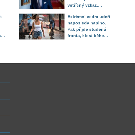
vstřícný vzkaz,
Decroix pak tvrdě
t
Extrémní vedra udeří
setřel
naposledy naplno.
Pak přijde studená
ny
fronta, která během
několika hodin otočí
počasí