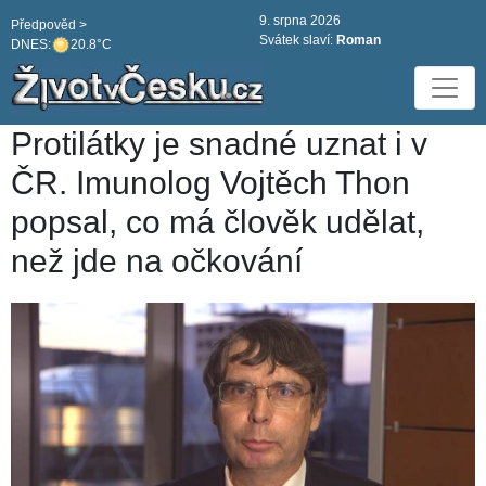
9. srpna 2026
Předpověd >
Svátek slaví:
Roman
DNES:
20.8°C
Protilátky je snadné uznat i v
ČR. Imunolog Vojtěch Thon
popsal, co má člověk udělat,
než jde na očkování