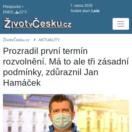
7. srpna 2026
Předpověd >
Svátek slaví:
Lada
DNES:
22°C
ŽivotvČesku.cz
AKTUALITY
Prozradil první termín
rozvolnění. Má to ale tři zásadní
podmínky, zdůraznil Jan
Hamáček