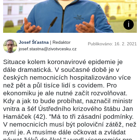
Josef Šťastna
| Redaktor
Publikováno: 16. 2. 2021
josef.stastna@zivotvcesku.cz
Situace kolem koronavirové epidemie je
dále dramatická. V současné době je v
českých nemocnicích hospitalizováno více
než pět a půl tisíce lidí s covidem. Pro
ekonomiku je ale nutné začít rozvolňovat.
Kdy a jak to bude probíhat, naznačil ministr
vnitra a šéf Ústředního krizového štábu Jan
Hamáček (42). "Má to tři zásadní podmínky.
V nemocnicích musí být poloviční zátěž, než
nyní je. A musíme dále očkovat a zvládat
návrat žáků do škol," uvedl vicepremiér pro