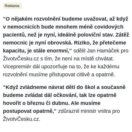
Reklama:
"O nějakém rozvolnění budeme uvažovat, až když
v nemocnicích bude mnohem méně covidových
pacientů, než je nyní, ideálně poloviční stav. Zátěž
nemocnic je nyní obrovská. Riziko, že přetečeme
kapacitu, je stále enormní,"
sdělil Jan Hamáček pro
ŽivotvČesku.cz s tím, že není na místě chvátat.
Vicepremiér dál upozorňuje na to, že ke každému
rozvolnění musíme přistupovat citlivě a opatrně.
"Když zvládneme návrat dětí do škol a současně
budeme zvládat dál očkování, tak lze opatrně
hovořit o březnu či dubnu. Ale musíme
postupovat opatrně,"
zdůraznil ministr vnitra pro
ŽivotvČesku.cz.