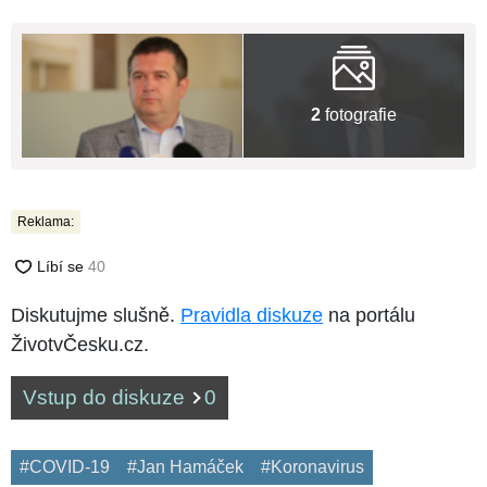
2
fotografie
Reklama:
Diskutujme slušně.
Pravidla diskuze
na portálu
ŽivotvČesku.cz.
Vstup do diskuze
0
#COVID-19
#Jan Hamáček
#Koronavirus