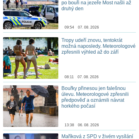
po bouři na jezeře Most našli až
druhý den
09:54 07. 08. 2026
Tropy udeří znovu, tentokrát
možná naposledy. Meteorologové
zpřesnili výhled až do září
08:11 07. 08. 2026
Bouřky přinesou jen falešnou
úlevu. Meteorologové zpřesnili
předpověď a oznámili návrat
horkého počasí
13:38 06. 08. 2026
Maříková z SPD v živém vysílání