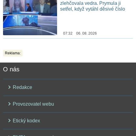
zlehčovala vedra. Prymula ji
setřel, když vytáhl děsivé číslo
07:32 06. 08. 2026
Reklama:
O nás
Redakce
Provozovatel webu
Etický kodex