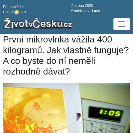
7. srpna 2026
Předpověd >
Svátek slaví:
Lada
DNES:
22°C
První mikrovlnka vážila 400
kilogramů. Jak vlastně funguje?
A co byste do ní neměli
rozhodně dávat?