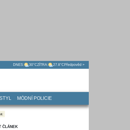
DNES:
30°C
ZÍTRA:
27.8°C
Předpověd >
 STYL
MÓDNÍ POLICIE
a:
T ČLÁNEK