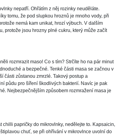
lnky nepatří. Ohřátím z něj rozinky neuděláte.
díky tomu, že pod slupkou hroznů je mnoho vody, při
a protože nemá kam unikat, hrozí výbuch. V dalším
u, protože jsou hrozny plné cukru, který může začít
ěli rozmrazit maso! Co s tím? Strčíte ho na pár minut
 jednoduché a bezpečné. Tenké části masa se začnou v
tší části zůstanou zmrzlé. Takový postup a
í půdu pro šíření škodlivých bakterií. Navíc je pak
tuhé. Nejbezpečnějším způsobem rozmražení masa je
 chilli papričky do mikrovlnky, nedělejte to. Kapsaicin,
štiplavou chuť, se při ohřívání v mikrovlnce uvolní do