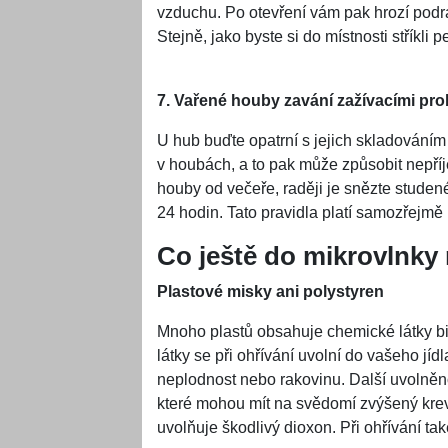
vzduchu. Po otevření vám pak hrozí podr
Stejně, jako byste si do místnosti stříkli 
7. Vařené houby zavání zažívacími pr
U hub buďte opatrní s jejich skladováním 
v houbách, a to pak může způsobit nepří
houby od večeře, raději je snězte studené
24 hodin. Tato pravidla platí samozřejmě 
Co ještě do mikrovlnky 
Plastové misky ani polystyren
Mnoho plastů obsahuje chemické látky bi
látky se při ohřívání uvolní do vašeho 
neplodnost nebo rakovinu. Další uvolněno
které mohou mít na svědomí zvýšený krevní
uvolňuje škodlivý dioxon. Při ohřívání tak