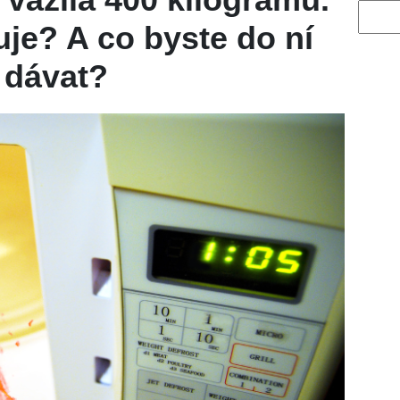
Vyhled
uje? A co byste do ní
 dávat?