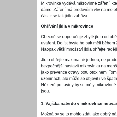
Mikrovlnka vydává mikrovlnné záření, kter
dáme. Záření má především vliv na moleku
částic se tak jídlo zahřívá.
Ohřívání jídla v mikrovlnce
Obecně se doporučuje zbylé jídlo od obě
uvaření. Dojíst byste ho pak měli během 2
Naopak větší množství jídla ohřejte raděj
Jídlo ohřejte maximálně jednou, ne prud
bezpečnější nastavit mikrovlnku na menš
jako prevence otravy botulotoxinem. Tom
uzeninách, ale může se objevit i ve špa
Některé potraviny by se měly mikrovlnné
jsou.
1. Vajíčka natvrdo v mikrovlnce neuvař
Možná by se to mohlo zdát jako dobrý náp