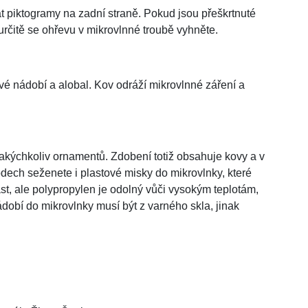
at piktogramy na zadní straně. Pokud jsou přeškrtnuté
rčitě se ohřevu v mikrovlnné troubě vyhněte.
é nádobí a alobal. Kov odráží mikrovlnné záření a
jakýchkoliv ornamentů. Zdobení totiž obsahuje kovy a v
odech seženete i plastové misky do mikrovlnky, které
st, ale polypropylen je odolný vůči vysokým teplotám,
ádobí do mikrovlnky musí být z varného skla, jinak