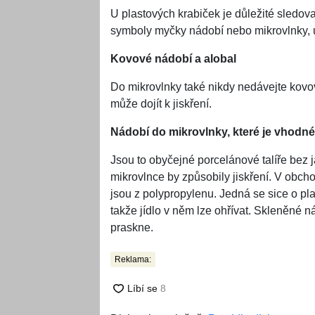
U plastových krabiček je důležité sledov
symboly myčky nádobí nebo mikrovlnky, u
Kovové nádobí a alobal
Do mikrovlnky také nikdy nedávejte kovov
může dojít k jiskření.
Nádobí do mikrovlnky, které je vhodné
Jsou to obyčejné porcelánové talíře bez 
mikrovlnce by způsobily jiskření. V obch
jsou z polypropylenu. Jedná se sice o pla
takže jídlo v něm lze ohřívat. Skleněné n
praskne.
Reklama: