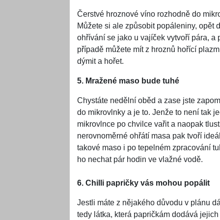
Čerstvé hroznové víno rozhodně do mikrov
Můžete si ale způsobit popáleniny, opět 
ohřívání se jako u vajíček vytvoří pára, 
případě můžete mít z hroznů hořící plazm
dýmit a hořet.
5. Mražené maso bude tuhé
Chystáte nedělní oběd a zase jste zapomn
do mikrovlnky a je to. Jenže to není tak
mikrovlnce po chvilce vařit a naopak tlus
nerovnoměrné ohřátí masa pak tvoří ideáln
takové maso i po tepelném zpracování 
ho nechat pár hodin ve vlažné vodě.
6. Chilli papričky vás mohou popálit
Jestli máte z nějakého důvodu v plánu dát
tedy látka, která papričkám dodává jejich 