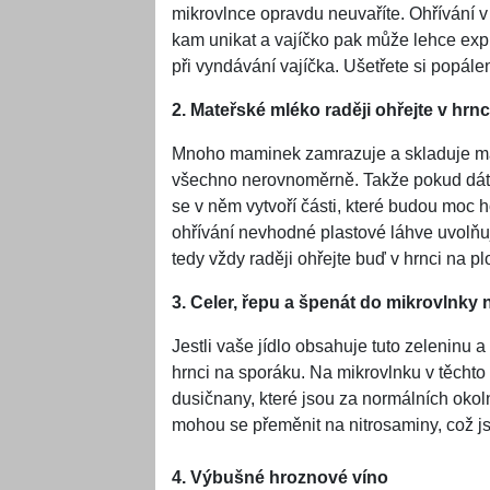
mikrovlnce opravdu neuvaříte. Ohřívání v m
kam unikat a vajíčko pak může lehce exp
při vyndávání vajíčka. Ušetřete si popálen
2. Mateřské mléko raději ohřejte v hrnc
Mnoho maminek zamrazuje a skladuje mate
všechno nerovnoměrně. Takže pokud dáte 
se v něm vytvoří části, které budou moc h
ohřívání nevhodné plastové láhve uvolň
tedy vždy raději ohřejte buď v hrnci na p
3. Celer, řepu a špenát do mikrovlnky 
Jestli vaše jídlo obsahuje tuto zeleninu a v
hrnci na sporáku. Na mikrovlnku v těchto
dusičnany, které jsou za normálních okol
mohou se přeměnit na nitrosaminy, což j
4. Výbušné hroznové víno