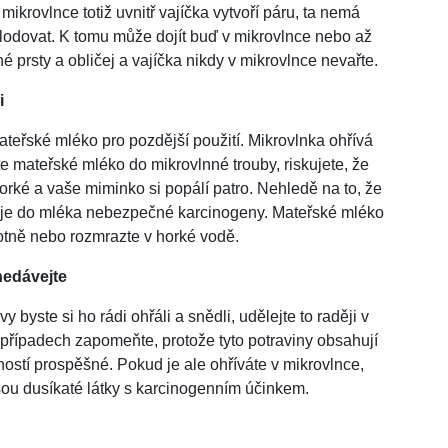
ikrovlnce totiž uvnitř vajíčka vytvoří páru, ta nemá
lodovat. K tomu může dojít buď v mikrovlnce nebo až
é prsty a obličej a vajíčka nikdy v mikrovlnce nevařte.
i
řské mléko pro pozdější použití. Mikrovlnka ohřívá
mateřské mléko do mikrovlnné trouby, riskujete, že
orké a vaše miminko si popálí patro. Nehledě na to, že
uje do mléka nebezpečné karcinogeny. Mateřské mléko
lotně nebo rozmrazte v horké vodě.
nedávejte
y byste si ho rádi ohřáli a snědli, udělejte to raději v
 případech zapomeňte, protože tyto potraviny obsahují
ností prospěšné. Pokud je ale ohříváte v mikrovlnce,
sou dusíkaté látky s karcinogenním účinkem.