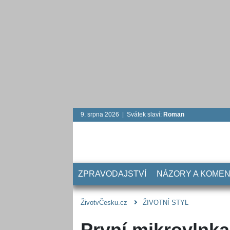
9. srpna 2026 | Svátek slaví:
Roman
ZPRAVODAJSTVÍ
NÁZORY A KOME
ŽivotvČesku.cz
ŽIVOTNÍ STYL
První mikrovlnka