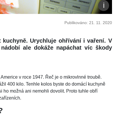
Publikováno: 21. 11. 2020
 kuchyně. Urychluje ohřívání i vaření. V
a nádobí ale dokáže napáchat víc škody
v Americe v roce 1947. Řeč je o mikrovlnné troubě.
ážil 400 kilo. Tenhle kolos byste do domácí kuchyně
si ho možná ani nemohli dovolit. Proto tuhle obří
zařízeních.
?