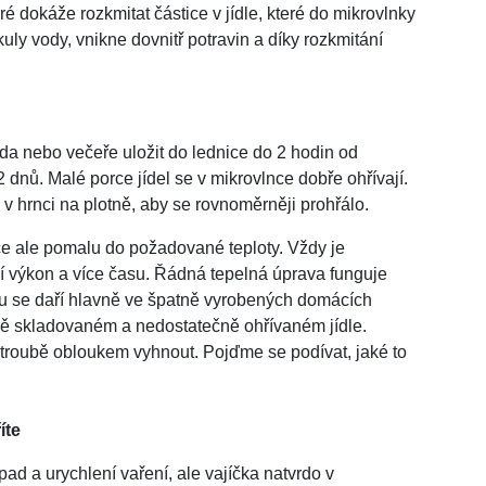
é dokáže rozkmitat částice v jídle, které do mikrovlnky
ly vody, vnikne dovnitř potravin a díky rozkmitání
da nebo večeře uložit do lednice do 2 hodin od
 dnů. Malé porce jídel se v mikrovlnce dobře ohřívají.
i v hrnci na plotně, aby se rovnoměrněji prohřálo.
ce ale pomalu do požadované teploty. Vždy je
í výkon a více času. Řádná tepelná úprava funguje
u se daří hlavně ve špatně vyrobených domácích
tně skladovaném a nedostatečně ohřívaném jídle.
 troubě obloukem vyhnout. Pojďme se podívat, jaké to
íte
ad a urychlení vaření, ale vajíčka natvrdo v