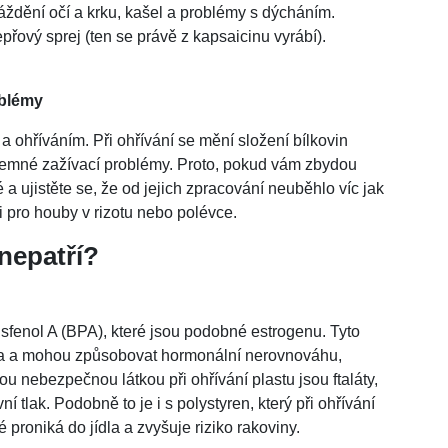
áždění očí a krku, kašel a problémy s dýcháním.
pepřový sprej (ten se právě z kapsaicinu vyrábí).
oblémy
a ohříváním. Při ohřívání se mění složení bílkovin
jemné zažívací problémy. Proto, pokud vám zbydou
 a ujistěte se, že od jejich zpracování neuběhlo víc jak
i pro houby v rizotu nebo polévce.
nepatří?
sfenol A (BPA), které jsou podobné estrogenu. Tyto
jídla a mohou způsobovat hormonální nerovnováhu,
u nebezpečnou látkou při ohřívání plastu jsou ftaláty,
 tlak. Podobně to je i s polystyren, který při ohřívání
é proniká do jídla a zvyšuje riziko rakoviny.