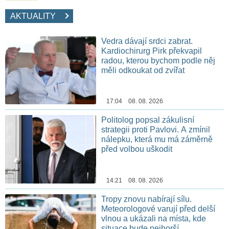
AKTUALITY
Vedra dávají srdci zabrat.
Kardiochirurg Pirk překvapil
radou, kterou bychom podle něj
měli odkoukat od zvířat
17:04 08. 08. 2026
Politolog popsal zákulisní
strategii proti Pavlovi. A zmínil
nálepku, která mu má záměrně
před volbou uškodit
14:21 08. 08. 2026
Tropy znovu nabírají sílu.
Meteorologové varují před delší
vlnou a ukázali na místa, kde
situace bude nejhorší