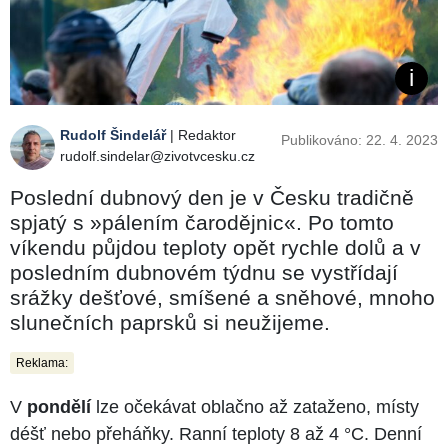
Rudolf Šindelář
| Redaktor
Publikováno: 22. 4. 2023
rudolf.sindelar@zivotvcesku.cz
Poslední dubnový den je v Česku tradičně
spjatý s »pálením čarodějnic«. Po tomto
víkendu půjdou teploty opět rychle dolů a v
posledním dubnovém týdnu se vystřídají
srážky dešťové, smíšené a sněhové, mnoho
slunečních paprsků si neužijeme.
Reklama:
V
pondělí
lze očekávat oblačno až zataženo, místy
déšť nebo přeháňky. Ranní teploty 8 až 4 °C. Denní