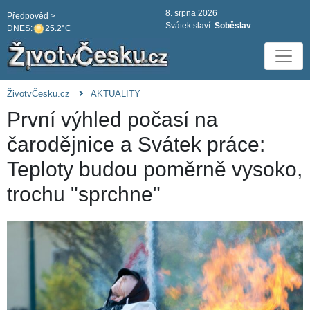
8. srpna 2026
Předpověd >
Svátek slaví:
Soběslav
DNES:
25.2°C
ŽivotvČesku.cz
AKTUALITY
První výhled počasí na
čarodějnice a Svátek práce:
Teploty budou poměrně vysoko,
trochu "sprchne"