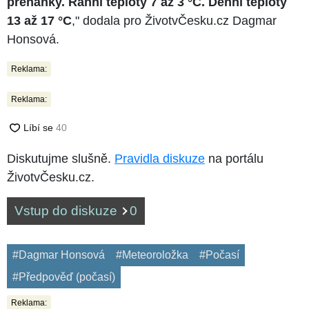
přeháňky. Ranní teploty 7 až 3 °C. Denní teploty
13 až 17 °C
," dodala pro ŽivotvČesku.cz Dagmar
Honsová.
Reklama:
Reklama:
Diskutujme slušně.
Pravidla diskuze
na portálu
ŽivotvČesku.cz.
Vstup do diskuze
0
#Dagmar Honsová
#Meteoroložka
#Počasí
#Předpověď (počasí)
Reklama: