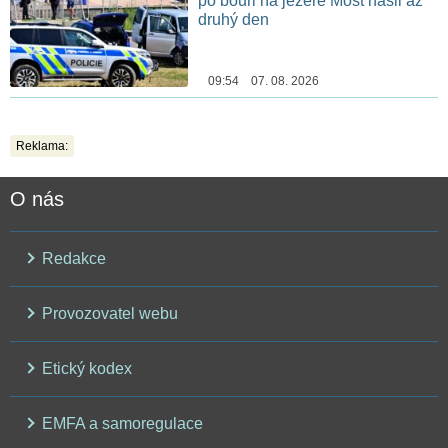
po bouři na jezeře Most našli až
druhý den
09:54 07. 08. 2026
Reklama:
O nás
Redakce
Provozovatel webu
Etický kodex
EMFA a samoregulace