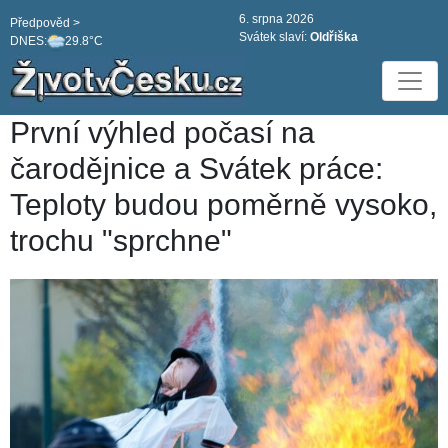
6. srpna 2026
Předpověd >
Svátek slaví:
Oldřiška
DNES:
29.8°C
První výhled počasí na
čarodějnice a Svátek práce:
Teploty budou poměrně vysoko,
trochu "sprchne"