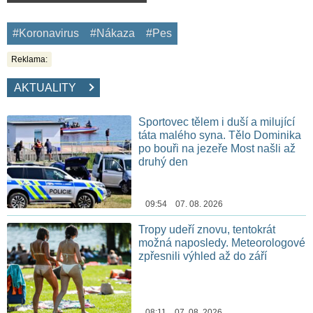
#Koronavirus
#Nákaza
#Pes
Reklama:
AKTUALITY
Sportovec tělem i duší a milující
táta malého syna. Tělo Dominika
po bouři na jezeře Most našli až
druhý den
09:54 07. 08. 2026
Tropy udeří znovu, tentokrát
možná naposledy. Meteorologové
zpřesnili výhled až do září
08:11 07. 08. 2026