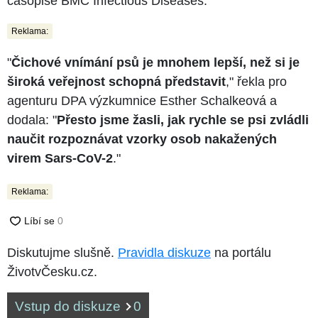
časopise BMC Infectious Diseases.
Reklama:
"
Čichové vnímání psů je mnohem lepší, než si je
široká veřejnost schopná představit
," řekla pro
agenturu DPA výzkumnice Esther Schalkeová a
dodala: "
Přesto jsme žasli, jak rychle se psi zvládli
naučit rozpoznávat vzorky osob nakažených
virem Sars-CoV-2
."
Reklama:
Diskutujme slušně.
Pravidla diskuze
na portálu
ŽivotvČesku.cz.
Vstup do diskuze
0