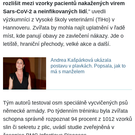
rozlišit mezi vzorky pacientů nakažených virem
Sars-CoV-2 a neinfikovaných lidí
," uvedli
výzkumníci z Vysoké školy veterinární (TiHo) v
Hannoveru. Zvířata by mohla najít uplatnění v řadě
míst, kde panují obavy ze zavlečení nákazy. Jde o
letiště, hraniční přechody, velké akce a další.
Andrea Kašpárková ukázala
postavu v plavkách. Popsala, jak to
má s manželem
Tým autorů testoval osm speciálně vycvičených psů
německé armády. Po týdenním tréninku byla zvířata
schopna správně rozpoznat 94 procent z 1012 vzorků
slin či sekretu z plic, uvádí studie zveřejněná v