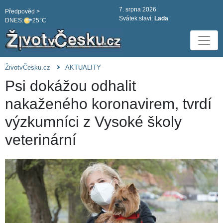
7. srpna 2026
Předpověd >
Svátek slaví:
Lada
DNES:
25°C
ŽivotvČesku.cz
AKTUALITY
Psi dokážou odhalit
nakaženého koronavirem, tvrdí
výzkumníci z Vysoké školy
veterinární