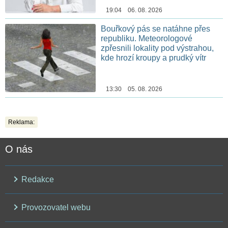
19:04 06. 08. 2026
Bouřkový pás se natáhne přes
republiku. Meteorologové
zpřesnili lokality pod výstrahou,
kde hrozí kroupy a prudký vítr
13:30 05. 08. 2026
Reklama:
O nás
Redakce
Provozovatel webu