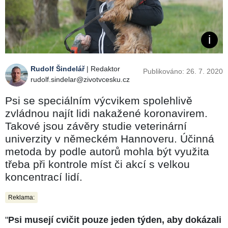
Rudolf Šindelář
| Redaktor
Publikováno: 26. 7. 2020
rudolf.sindelar@zivotvcesku.cz
Psi se speciálním výcvikem spolehlivě
zvládnou najít lidi nakažené koronavirem.
Takové jsou závěry studie veterinární
univerzity v německém Hannoveru. Účinná
metoda by podle autorů mohla být využita
třeba při kontrole míst či akcí s velkou
koncentrací lidí.
Reklama:
"
Psi musejí cvičit pouze jeden týden, aby dokázali