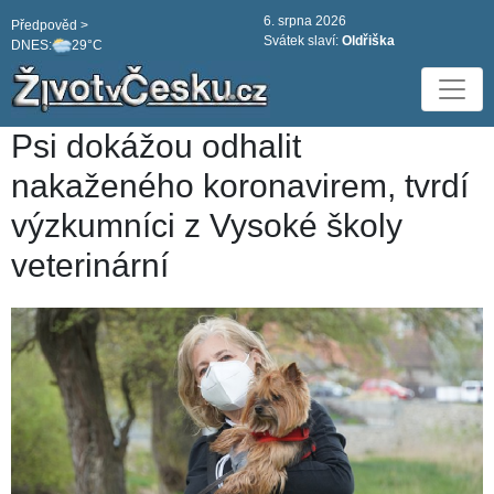
6. srpna 2026
Předpověd >
Svátek slaví:
Oldřiška
DNES:
29°C
Psi dokážou odhalit
nakaženého koronavirem, tvrdí
výzkumníci z Vysoké školy
veterinární