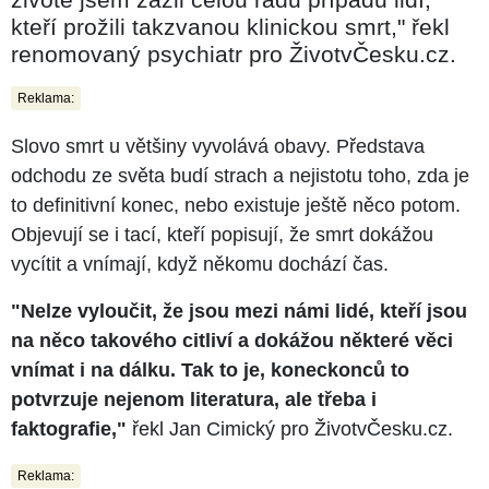
kteří prožili takzvanou klinickou smrt," řekl
renomovaný psychiatr pro ŽivotvČesku.cz.
Reklama:
Slovo smrt u většiny vyvolává obavy. Představa
odchodu ze světa budí strach a nejistotu toho, zda je
to definitivní konec, nebo existuje ještě něco potom.
Objevují se i tací, kteří popisují, že smrt dokážou
vycítit a vnímají, když někomu dochází čas.
"Nelze vyloučit, že jsou mezi námi lidé, kteří jsou
na něco takového citliví a dokážou některé věci
vnímat i na dálku. Tak to je, koneckonců to
potvrzuje nejenom literatura, ale třeba i
faktografie,"
řekl Jan Cimický pro ŽivotvČesku.cz.
Reklama: