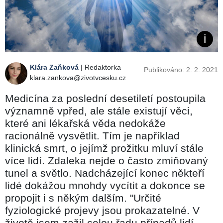
Klára Zaňková
| Redaktorka
Publikováno: 2. 2. 2021
klara.zankova@zivotvcesku.cz
Medicína za poslední desetiletí postoupila
významně vpřed, ale stále existují věci,
které ani lékařská věda nedokáže
racionálně vysvětlit. Tím je například
klinická smrt, o jejímž prožitku mluví stále
více lidí. Zdaleka nejde o často zmiňovaný
tunel a světlo. Nadcházející konec někteří
lidé dokážou mnohdy vycítit a dokonce se
propojit i s někým dalším. "Určité
fyziologické projevy jsou prokazatelné. V
životě jsem zažil celou řadu případů lidí,