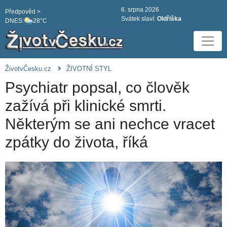
6. srpna 2026
Předpověd >
Svátek slaví:
Oldřiška
DNES:
28°C
ŽivotvČesku.cz
ŽIVOTNÍ STYL
Psychiatr popsal, co člověk
zažívá při klinické smrti.
Některým se ani nechce vracet
zpátky do života, říká