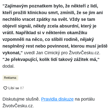
"Zajímavým poznatkem bylo, že někteří z lidí,
kteří prožili klinickou smrt, zmínili, že se jim ani
nechtělo vracet zpátky na svět. Vždy se tam
objevil signál, někdy zcela absurdní, který je
vrátil. Například si v některém okamžiku
vzpomněli na něco, co slíbili rodině, nějaký
nesplněný rest nebo povinnost, kterou musí ještě
vykonat,"
uvedl Jan Cimický pro ŽivotvČesku.cz.
"Je překvapující, kolik lidí takový zážitek má,"
dodal.
Reklama:
Diskutujme slušně.
Pravidla diskuze
na portálu
ŽivotvČesku.cz.