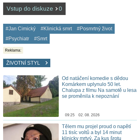
Vstup do diskuze
0
#Jan Cimický
#Klinická smrt
#Posmrtný život
#Psychiatr
#Smrt
Reklama:
ŽIVOTNÍ STYL
Od natáčení komedie s dědou
Komárkem uplynulo 50 let.
Chalupa z filmu Na samotě u lesa
se proměnila k nepoznání
09:25 02. 08. 2026
Tělem mu projel proud o napětí
11 tisíc voltů a byl 14 minut
klinicky mrtvý. Za kus šrotu