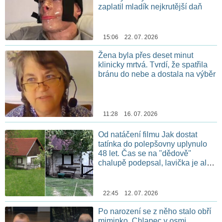
zaplatil mladík nejkrutější daň
15:06 22. 07. 2026
Žena byla přes deset minut
klinicky mrtvá. Tvrdí, že spatřila
bránu do nebe a dostala na výběr
11:28 16. 07. 2026
Od natáčení filmu Jak dostat
tatínka do polepšovny uplynulo
48 let. Čas se na "dědově"
chalupě podepsal, lavička je ale
stále na stejném místě
22:45 12. 07. 2026
Po narození se z něho stalo obří
miminko. Chlapec v osmi