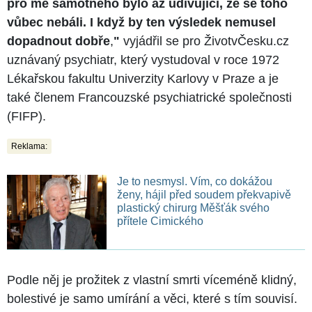
pro mě samotného bylo až udivující, že se toho
vůbec nebáli. I když by ten výsledek nemusel
dopadnout dobře
,
"
vyjádřil se pro ŽivotvČesku.cz
uznávaný psychiatr, který vystudoval v roce 1972
Lékařskou fakultu Univerzity Karlovy v Praze a je
také členem Francouzské psychiatrické společnosti
(FIFP).
Reklama:
Je to nesmysl. Vím, co dokážou
ženy, hájil před soudem překvapivě
plastický chirurg Měšťák svého
přítele Cimického
Podle něj je prožitek z vlastní smrti víceméně klidný,
bolestivé je samo umírání a věci, které s tím souvisí.