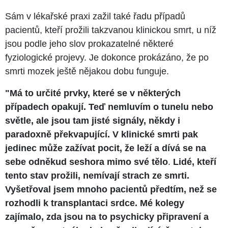
Sám v lékařské praxi zažil také řadu případů
pacientů, kteří prožili takzvanou klinickou smrt, u níž
jsou podle jeho slov prokazatelné některé
fyziologické projevy. Je dokonce prokázáno, že po
smrti mozek ještě nějakou dobu funguje.
"Má to určité prvky, které se v některých
případech opakují. Teď nemluvím o tunelu nebo
světle, ale jsou tam jisté signály, někdy i
paradoxně překvapující.
V klinické smrti pak
jedinec může zažívat pocit, že leží a dívá se na
sebe odněkud seshora mimo své tělo
.
Lidé, kteří
tento stav prožili, nemívají strach ze smrti.
Vyšetřoval jsem mnoho pacientů předtím, než se
rozhodli k transplantaci srdce. Mé kolegy
zajímalo, zda jsou na to psychicky připravení a