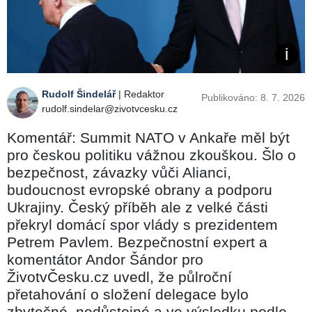
Rudolf Šindelář
| Redaktor
Publikováno: 8. 7. 2026
rudolf.sindelar@zivotvcesku.cz
Komentář: Summit NATO v Ankaře měl být
pro českou politiku vážnou zkouškou. Šlo o
bezpečnost, závazky vůči Alianci,
budoucnost evropské obrany a podporu
Ukrajiny. Český příběh ale z velké části
překryl domácí spor vlády s prezidentem
Petrem Pavlem. Bezpečnostní expert a
komentátor Andor Šándor pro
ŽivotvČesku.cz uvedl, že půlroční
přetahování o složení delegace bylo
zbytečné, nedůstojné a ve výsledku podle