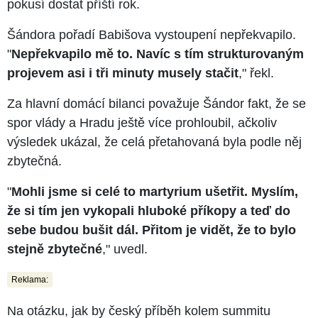
pokusí dostat příští rok.
Šándora pořadí Babišova vystoupení nepřekvapilo.
"
Nepřekvapilo mě to. Navíc s tím strukturovaným
projevem asi i tři minuty musely stačit
," řekl.
Za hlavní domácí bilanci považuje Šándor fakt, že se
spor vlády a Hradu ještě více prohloubil, ačkoliv
výsledek ukázal, že celá přetahovaná byla podle něj
zbytečná.
"
Mohli jsme si celé to martyrium ušetřit. Myslím,
že si tím jen vykopali hluboké příkopy a teď do
sebe budou bušit dál. Přitom je vidět, že to bylo
stejně zbytečné
," uvedl.
Reklama:
Na otázku, jak by český příběh kolem summitu