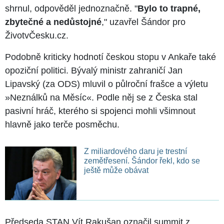
shrnul, odpověděl jednoznačně. "
Bylo to trapné,
zbytečné a nedůstojné
," uzavřel Šándor pro
ŽivotvČesku.cz.
Podobně kriticky hodnotí českou stopu v Ankaře také
opoziční politici. Bývalý ministr zahraničí Jan
Lipavský (za ODS) mluvil o půlroční frašce a výletu
»Neználků na Měsíc«. Podle něj se z Česka stal
pasivní hráč, kterého si spojenci mohli všimnout
hlavně jako terče posměchu.
Z miliardového daru je trestní
zemětřesení. Šándor řekl, kdo se
ještě může obávat
Předseda STAN Vít Rakušan označil summit z