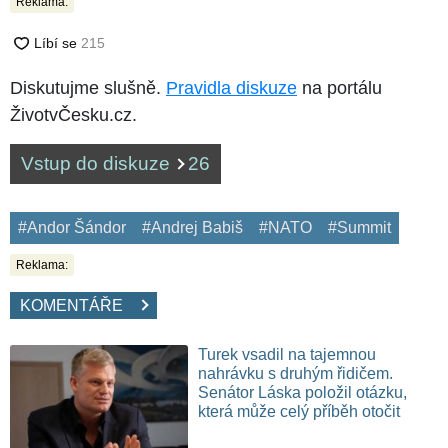
Reklama:
Diskutujme slušně.
Pravidla diskuze
na portálu
ŽivotvČesku.cz.
Vstup do diskuze
26
#Andor Šándor
#Andrej Babiš
#NATO
#Summit
Reklama:
KOMENTÁŘE
Turek vsadil na tajemnou
nahrávku s druhým řidičem.
Senátor Láska položil otázku,
která může celý příběh otočit