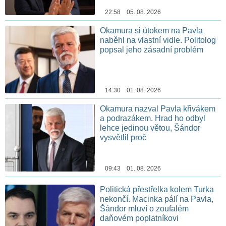
22:58 05. 08. 2026
Okamura si útokem na Pavla
naběhl na vlastní vidle. Politolog
popsal jeho zásadní problém
14:30 01. 08. 2026
Okamura nazval Pavla křivákem
a podrazákem. Hrad ho odbyl
lehce jedinou větou, Šándor
vysvětlil proč
09:43 01. 08. 2026
Politická přestřelka kolem Turka
nekončí. Macinka pálí na Pavla,
Šándor mluví o zoufalém
daňovém poplatníkovi