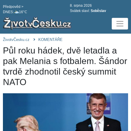
8. srpna 2026
Předpověd >
Svátek slaví:
Soběslav
DNES:
16°C
ŽivotvČesku.cz
KOMENTÁŘE
Půl roku hádek, dvě letadla a
pak Melania s fotbalem. Šándor
tvrdě zhodnotil český summit
NATO