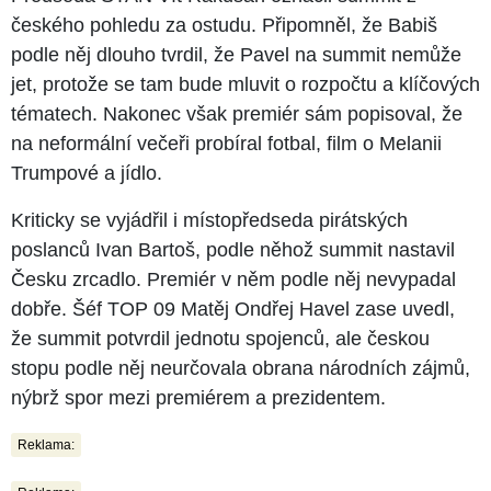
českého pohledu za ostudu. Připomněl, že Babiš
podle něj dlouho tvrdil, že Pavel na summit nemůže
jet, protože se tam bude mluvit o rozpočtu a klíčových
tématech. Nakonec však premiér sám popisoval, že
na neformální večeři probíral fotbal, film o Melanii
Trumpové a jídlo.
Kriticky se vyjádřil i místopředseda pirátských
poslanců Ivan Bartoš, podle něhož summit nastavil
Česku zrcadlo. Premiér v něm podle něj nevypadal
dobře. Šéf TOP 09 Matěj Ondřej Havel zase uvedl,
že summit potvrdil jednotu spojenců, ale českou
stopu podle něj neurčovala obrana národních zájmů,
nýbrž spor mezi premiérem a prezidentem.
Reklama: