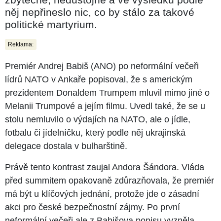
něj nepřineslo nic, co by stálo za takové
politické martyrium.
Reklama:
Premiér Andrej Babiš (ANO) po neformální večeři
lídrů NATO v Ankaře popisoval, že s americkým
prezidentem Donaldem Trumpem mluvil mimo jiné o
Melanii Trumpové a jejím filmu. Uvedl také, že se u
stolu nemluvilo o výdajích na NATO, ale o jídle,
fotbalu či jídelníčku, který podle něj ukrajinská
delegace dostala v bulharštině.
Právě tento kontrast zaujal Andora Šándora. Vláda
před summitem opakovaně zdůrazňovala, že premiér
má být u klíčových jednání, protože jde o zásadní
akci pro české bezpečnostní zájmy. Po první
neformální večeři ale z Babišova popisu vyzněla