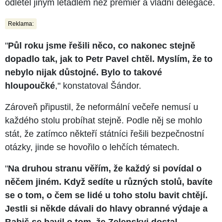
odletěl jiným letadlem než premiér a vládní delegace.
Reklama:
"
Půl roku jsme řešili něco, co nakonec stejně
dopadlo tak, jak to Petr Pavel chtěl. Myslím, že to
nebylo nijak důstojné. Bylo to takové
hloupoučké
," konstatoval Šándor.
Zároveň připustil, že neformální večeře nemusí u
každého stolu probíhat stejně. Podle něj se mohlo
stát, že zatímco někteří státníci řešili bezpečnostní
otázky, jinde se hovořilo o lehčích tématech.
"
Na druhou stranu věřím, že každý si povídal o
něčem jiném. Když sedíte u různých stolů, bavíte
se o tom, o čem se lidé u toho stolu bavit chtějí.
Jestli si někde dávali do hlavy obranné výdaje a
Babiš se bavil o tom, že Zelenskyj dostal