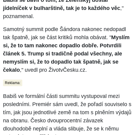
jídelníček v bulharštině, tak je to každého věc
,"
poznamenal.
Samotný summit podle Šándora nakonec nedopadl
tak špatně, jak se část kritiků mohla obávat. "
Myslím
si, že to tam nakonec dopadlo dobře. Potvrdili
článek 5. Trump si tradičně podal všechny, ale
nemyslím si, že to dopadlo tak špatně, jak se
čekalo
," uvedl pro ŽivotvČesku.cz.
Reklama:
Babiš ve formální části summitu vystupoval mezi
posledními. Premiér sám uvedl, že pořadí souviselo s
tím, jak jsou jednotlivé země na tom s plněním výdajů
na obranu. Česko dvouprocentní závazek
dlouhodobě neplní a vláda slibuje, že se k němu