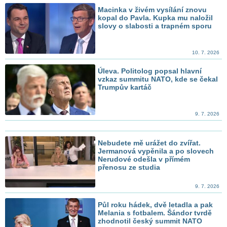
Macinka v živém vysílání znovu
kopal do Pavla. Kupka mu naložil
slovy o slabosti a trapném sporu
10. 7. 2026
Úleva. Politolog popsal hlavní
vzkaz summitu NATO, kde se čekal
Trumpův kartáč
9. 7. 2026
Nebudete mě urážet do zvířat.
Jermanová vypěnila a po slovech
Nerudové odešla v přímém
přenosu ze studia
9. 7. 2026
Půl roku hádek, dvě letadla a pak
Melania s fotbalem. Šándor tvrdě
zhodnotil český summit NATO