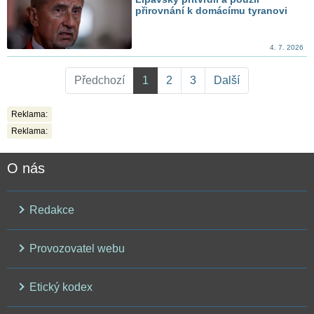
přirovnání k domácímu tyranovi
4. 7. 2026
Předchozí
1
2
3
Další
Reklama:
Reklama:
O nás
Redakce
Provozovatel webu
Etický kodex