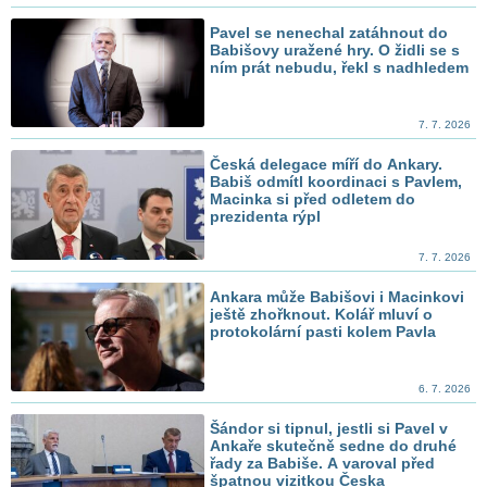
Pavel se nenechal zatáhnout do
Babišovy uražené hry. O židli se s
ním prát nebudu, řekl s nadhledem
7. 7. 2026
Česká delegace míří do Ankary.
Babiš odmítl koordinaci s Pavlem,
Macinka si před odletem do
prezidenta rýpl
7. 7. 2026
Ankara může Babišovi i Macinkovi
ještě zhořknout. Kolář mluví o
protokolární pasti kolem Pavla
6. 7. 2026
Šándor si tipnul, jestli si Pavel v
Ankaře skutečně sedne do druhé
řady za Babiše. A varoval před
špatnou vizitkou Česka