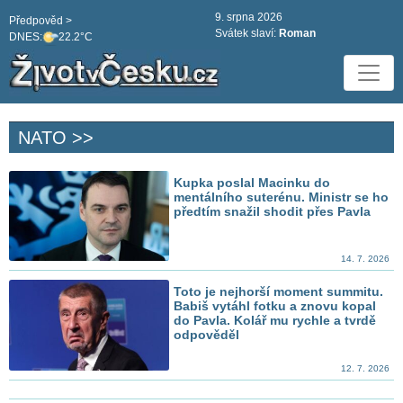
9. srpna 2026
Předpověd >
Svátek slaví:
Roman
DNES:
22.2°C
NATO >>
Kupka poslal Macinku do
mentálního suterénu. Ministr se ho
předtím snažil shodit přes Pavla
14. 7. 2026
Toto je nejhorší moment summitu.
Babiš vytáhl fotku a znovu kopal
do Pavla. Kolář mu rychle a tvrdě
odpověděl
12. 7. 2026