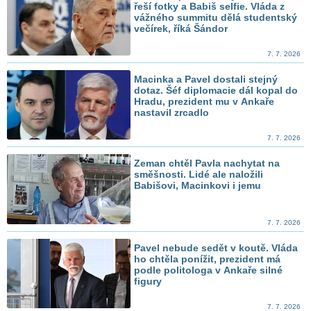
řeší fotky a Babiš selfie. Vláda z
vážného summitu dělá studentský
večírek, říká Šándor
7. 7. 2026
Macinka a Pavel dostali stejný
dotaz. Šéf diplomacie dál kopal do
Hradu, prezident mu v Ankaře
nastavil zrcadlo
7. 7. 2026
Zeman chtěl Pavla nachytat na
směšnosti. Lidé ale naložili
Babišovi, Macinkovi i jemu
7. 7. 2026
Pavel nebude sedět v koutě. Vláda
ho chtěla ponížit, prezident má
podle politologa v Ankaře silné
figury
7. 7. 2026