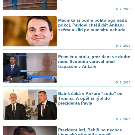
6. 7. 2026
Macinka si podle politologa nedá
pokoj. Pavlovi chtějí dát Ankaru
sežrat a klid po summitu nebude
6. 7. 2026
Premiér u stolu, prezident ve druhé
řadě. Svoboda varoval před
trapasem v Ankaře
5. 7. 2026
Babiš čeká v Ankaře "sodu" od
Trumpa. A opět si rýpl do
prezidenta Pavla
5. 7. 2026
Prezident letí, Babiš ho nechce.
Lipavský přitvrdil a použil