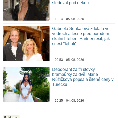
sledoval pod dekou
13:14 05. 08. 2026
Gabriela Soukalová zdolala ve
vedrech a těsně před porodem
skalní hřeben. Partner řešil, jak
snést "těhuli"
09:53 05. 08. 2026
Deodorant za tři stovky,
brambůrky za dvě. Marie
Růžičková popsala šílené ceny v
Turecku
19:25 04. 08. 2026
Reklama: