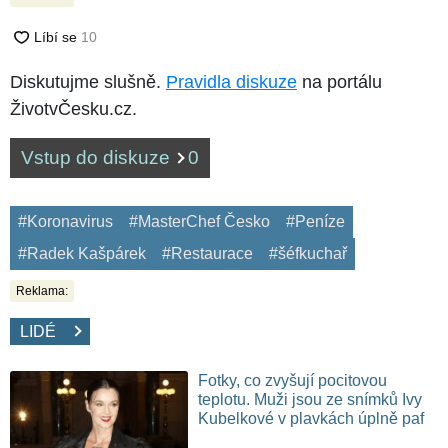
Diskutujme slušně.
Pravidla diskuze
na portálu
ŽivotvČesku.cz.
Vstup do diskuze
0
#Koronavirus
#MasterChef Česko
#Peníze
#Radek Kašpárek
#Restaurace
#šéfkuchař
Reklama:
LIDÉ
Fotky, co zvyšují pocitovou
teplotu. Muži jsou ze snímků Ivy
Kubelkové v plavkách úplně paf