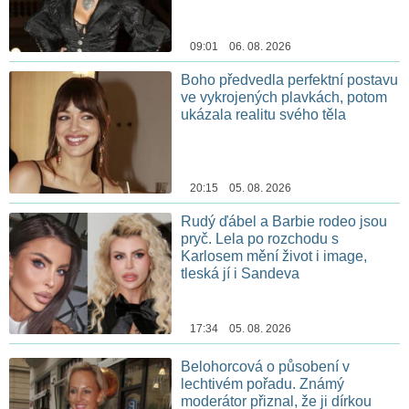
09:01 06. 08. 2026
Boho předvedla perfektní postavu
ve vykrojených plavkách, potom
ukázala realitu svého těla
20:15 05. 08. 2026
Rudý ďábel a Barbie rodeo jsou
pryč. Lela po rozchodu s
Karlosem mění život i image,
tleská jí i Sandeva
17:34 05. 08. 2026
Belohorcová o působení v
lechtivém pořadu. Známý
moderátor přiznal, že ji dírkou