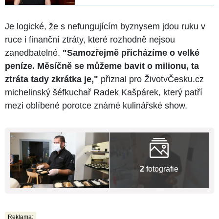
Je logické, že s nefungujícím byznysem jdou ruku v
ruce i finanční ztráty, které rozhodně nejsou
zanedbatelné.
"Samozřejmě přicházíme o velké
peníze. Měsíčně se můžeme bavit o milionu, ta
ztráta tady zkrátka je,"
přiznal pro ŽivotvČesku.cz
michelinský šéfkuchař Radek Kašpárek, který patří
mezi oblíbené porotce známé kulinářské show.
2
fotografie
Reklama: