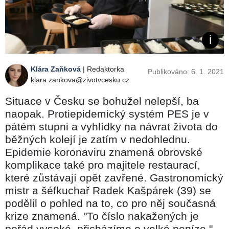
Klára Zaňková
| Redaktorka
Publikováno: 6. 1. 2021
klara.zankova@zivotvcesku.cz
Situace v Česku se bohužel nelepší, ba
naopak. Protiepidemický systém PES je v
pátém stupni a vyhlídky na návrat života do
běžných kolejí je zatím v nedohlednu.
Epidemie koronaviru znamená obrovské
komplikace také pro majitele restaurací,
které zůstávají opět zavřené. Gastronomický
mistr a šéfkuchař Radek Kašpárek (39) se
podělil o pohled na to, co pro něj současná
krize znamená. "To číslo nakažených je
pořád vysoké, přicházíme o velké peníze,"