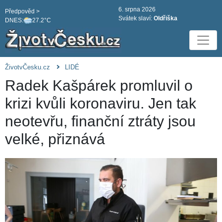
6. srpna 2026
Předpověd >
Svátek slaví:
Oldřiška
DNES:
27.2°C
ŽivotvČesku.cz
LIDÉ
Radek Kašpárek promluvil o
krizi kvůli koronaviru. Jen tak
neotevřu, finanční ztráty jsou
velké, přiznává