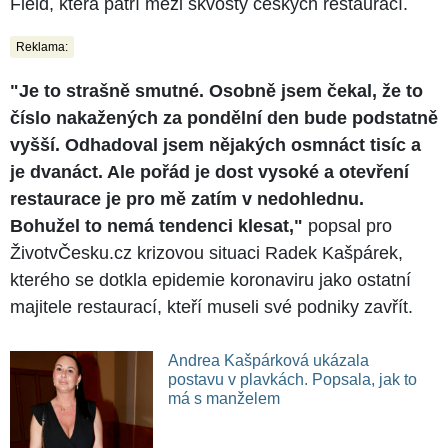
Field, která patří mezi skvosty českých restaurací.
Reklama:
"Je to strašně smutné. Osobně jsem čekal, že to
číslo nakažených za pondělní den bude podstatně
vyšší. Odhadoval jsem nějakých osmnáct tisíc a
je dvanáct. Ale pořád je dost vysoké a otevření
restaurace je pro mě zatím v nedohlednu.
Bohužel to nemá tendenci klesat,
"
popsal pro
ŽivotvČesku.cz krizovou situaci Radek Kašpárek,
kterého se dotkla epidemie koronaviru jako ostatní
majitele restaurací, kteří museli své podniky zavřít.
Andrea Kašpárková ukázala
postavu v plavkách. Popsala, jak to
má s manželem