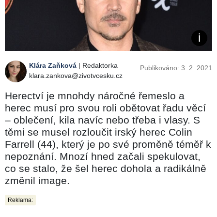
Klára Zaňková
| Redaktorka
Publikováno: 3. 2. 2021
klara.zankova@zivotvcesku.cz
Herectví je mnohdy náročné řemeslo a
herec musí pro svou roli obětovat řadu věcí
– oblečení, kila navíc nebo třeba i vlasy. S
těmi se musel rozloučit irský herec Colin
Farrell (44), který je po své proměně téměř k
nepoznání. Mnozí hned začali spekulovat,
co se stalo, že šel herec dohola a radikálně
změnil image.
Reklama: