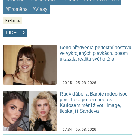
#Proměna
#Vlasy
Reklama:
LIDÉ
Boho předvedla perfektní postavu
ve vykrojených plavkách, potom
ukázala realitu svého těla
20:15 05. 08. 2026
Rudý ďábel a Barbie rodeo jsou
pryč. Lela po rozchodu s
Karlosem mění život i image,
tleská jí i Sandeva
17:34 05. 08. 2026