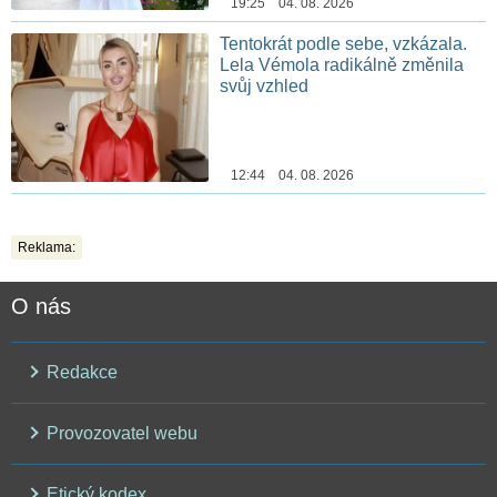
19:25 04. 08. 2026
Tentokrát podle sebe, vzkázala.
Lela Vémola radikálně změnila
svůj vzhled
12:44 04. 08. 2026
Reklama:
O nás
Redakce
Provozovatel webu
Etický kodex