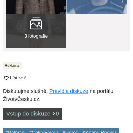
3
fotografie
Reklama:
Diskutujme slušně.
Pravidla diskuze
na portálu
ŽivotvČesku.cz.
Vstup do diskuze
0
#Batman
#Colin Farrell
#Herec
#Keanu Reeves