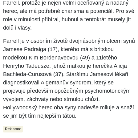
Farrell, protože je nejen velmi oceňovaný a nadaný
herec, ale má potřebné charisma a potenciál. Pro své
role v minulosti přibíral, hubnul a tentokrát musely jít
dolů i vlasy.
Farrell je v osobním životě dvojnásobným otcem synů
Jamese Padraiga (17), kterého má s britskou
modelkou Kim Bordenaveovou (49) a 11letého
Henryho Tadeusze, jehož matkou je herečka Alicja
Bachleda-Curusová (37). Staršímu Jamesovi lékaři
diagnostikovali Algemanův syndrom, který se
projevuje především opožděným psychomotorickým
vývojem, záchvaty nebo strnulou chůzí.
Hollywoodský herec oba syny nadevše miluje a snaží
se jim být tím nejlepším tátou.
Reklama: