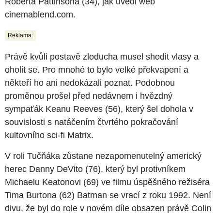
Roberta Pattinsona (34), jak uvedl web
cinemablend.com.
Reklama:
Právě kvůli postavě zloducha musel shodit vlasy a
oholit se. Pro mnohé to bylo velké překvapení a
někteří ho ani nedokázali poznat. Podobnou
proměnou prošel před nedávnem i hvězdný
sympaťák Keanu Reeves (56), který šel dohola v
souvislosti s natáčením čtvrtého pokračování
kultovního sci-fi Matrix.
V roli Tučňáka zůstane nezapomenutelný americký
herec Danny DeVito (76), který byl protivníkem
Michaelu Keatonovi (69) ve filmu úspěšného režiséra
Tima Burtona (62) Batman se vrací z roku 1992. Není
divu, že byl do role v novém díle obsazen právě Colin