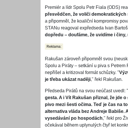
Premiér a lídr Spolu Petr Fiala (ODS) reag
přesvědčen, že voliči demokratických
a připomněl, že koaliční kompromisy pov
STANu reagoval expředseda Ivan Bartoš.
dopředu – doufáme, že uvidíme i činy, 
Reklama:
Rakušan zároveň připomněl svou (neusk
Spolu a Piráty – setkání u piva s Petre
nepřišel a kritizoval formát schůzky. "
Výz
je třeba ukázat naději
," řekl Rakušan.
Předseda Pirátů na svou neúčast uvedl: 
gesta. A i Vít Rakušan přiznal, že jde o g
pivo mezi šesti očima. Teď je čas na to
alternativa vláda bez Andreje Babiše. 
vysedávání po hospodách
," řekl pro Ž
očekával během uplynulých čtyř let konkr