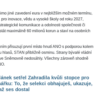
mo jiné zavedení eura v nejbližším možném termínu,
a pro inovace, vědu a vysoké školy od roku 2027,
strategické komunikace a odolnosti společnosti či
stát maximálně 60 milionů korun a staví na osobních
ním přisuzují první místo hnutí ANO s podporou kolem
inu hlasů, STAN přibližně osminu. Strany bývalé vládní
nu ve Sněmovně nedosáhly. Všechny zároveň shodně
NO.
ánek setřel Zahradila kvůli stopce pro
ářku: To, že selekci obhajuješ, ukazuje,
ž ses dostal