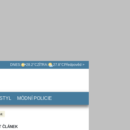
DNES:
28.2°C
ZÍTRA:
27.8°C
Předpověd >
 STYL
MÓDNÍ POLICIE
a:
T ČLÁNEK