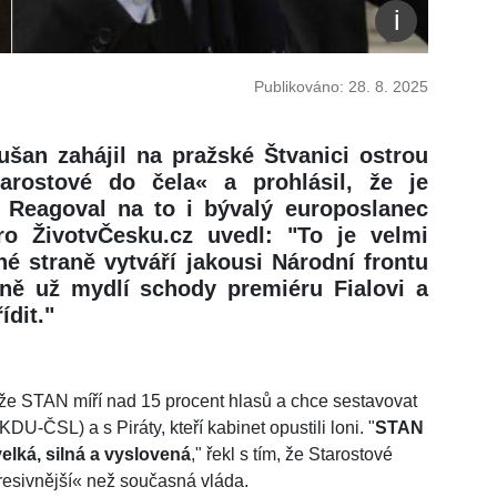
Publikováno: 28. 8. 2025
šan zahájil na pražské Štvanici ostrou
rostové do čela« a prohlásil, že je
. Reagoval na to i bývalý europoslanec
ro ŽivotvČesku.cz uvedl: "To je velmi
é straně vytváří jakousi Národní frontu
aně už mydlí schody premiéru Fialovi a
ídit."
že STAN míří nad 15 procent hlasů a chce sestavovat
-ČSL) a s Piráty, kteří kabinet opustili loni. "
STAN
elká, silná a vyslovená
," řekl s tím, že Starostové
gresivnější« než současná vláda.