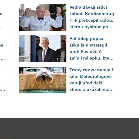
Vedra dávají srdci
ec
zabrat. Kardiochirurg
Pirk překvapil radou,
kterou bychom podle
něj měli odkoukat od
Politolog popsal
zvířat
ne
zákulisní strategii
proti Pavlovi. A
o
zmínil nálepku, která
mu má záměrně před
y
Tropy znovu nabírají
volbou uškodit
sílu. Meteorologové
varují před delší
zí
vlnou a ukázali na
místa, kde situace
bude nejhorší