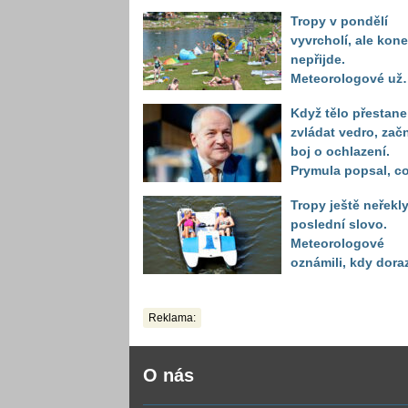
Tropy v pondělí
vyvrcholí, ale kon
nepřijde.
Meteorologové už
vidí další nápor
Když tělo přestane
horka
zvládat vedro, zač
boj o ochlazení.
Prymula popsal, c
se děje před
Tropy ještě neřekl
kolapsem
poslední slovo.
Meteorologové
oznámili, kdy dora
další horká vlna
Reklama:
O nás