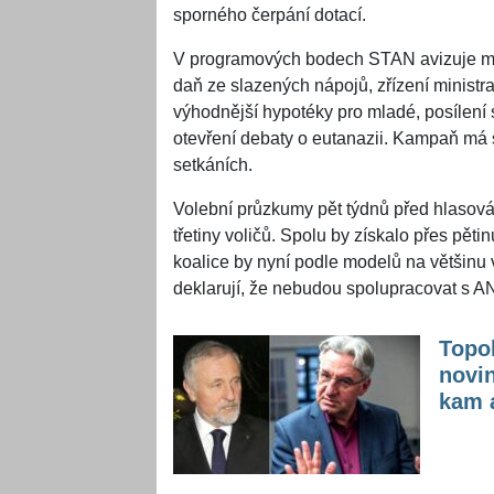
sporného čerpání dotací.
V programových bodech STAN avizuje mi
daň ze slazených nápojů, zřízení ministr
výhodnější hypotéky pro mladé, posílení 
otevření debaty o eutanazii. Kampaň má 
setkáních.
Volební průzkumy pět týdnů před hlasová
třetiny voličů. Spolu by získalo přes pět
koalice by nyní podle modelů na větši
deklarují, že nebudou spolupracovat s A
Topol
novin
kam a