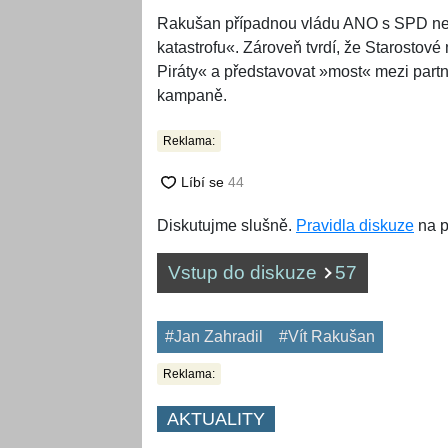
Rakušan případnou vládu ANO s SPD ne
katastrofu«. Zároveň tvrdí, že Starostov
Piráty« a představovat »most« mezi partner
kampaně.
Reklama:
Diskutujme slušně.
Pravidla diskuze
na p
Vstup do diskuze
57
#Jan Zahradil
#Vít Rakušan
Reklama:
AKTUALITY