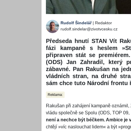
Rudolf Šindelář
| Redaktor
rudolf.sindelar@zivotvcesku.cz
Předseda hnutí STAN Vít Raku
fázi kampaně s heslem »Sta
připraven stát se premiérem
(ODS) Jan Zahradil, který p
zábavné. Pan Rakušan na jedn
vládních stran, na druhé str
sám chce tuto Národní frontu ř
Reklama:
Rakušan při zahájení kampaně oznámil, 
vládu společně se Spolu (ODS, TOP 09, KDU
není a nechce být béčkem. Ambice je v
chtějí »víc naslouchat lidem« a být »pro