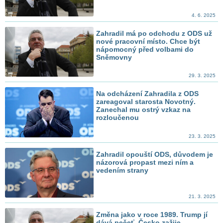
4. 6. 2025
Zahradil má po odchodu z ODS už
nové pracovní místo. Chce být
nápomocný před volbami do
Sněmovny
29. 3. 2025
Na odcházení Zahradila z ODS
zareagoval starosta Novotný.
Zanechal mu ostrý vzkaz na
rozloučenou
23. 3. 2025
Zahradil opouští ODS, důvodem je
názorová propast mezi ním a
vedením strany
21. 3. 2025
Změna jako v roce 1989. Trump jí
dává pečeť. Česko zažije