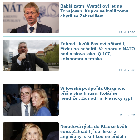
Babiš zatrhl Vystrčilovi let na
Tchaj-wan. Kupka se kvůli tomu
chytil se Zahradilem
19. 4. 2026
Zahradil kvůli Pavlovi přitvrdil,
Etzler ho nešetřil. Ve sporu o NATO
padla slova jako IQ 107,
kolaborant a troska
11. 4. 2026
Witowská podpořila Ukrajince,
přišla vlna hnusu. Kolář se
neudržel, Zahradil si klasicky rýpl
6. 1. 2026
Nerudová rýpla do Klause kvůli
euru. Zahradil jí dal lekci z
angličtiny, s kritikou se přidal i