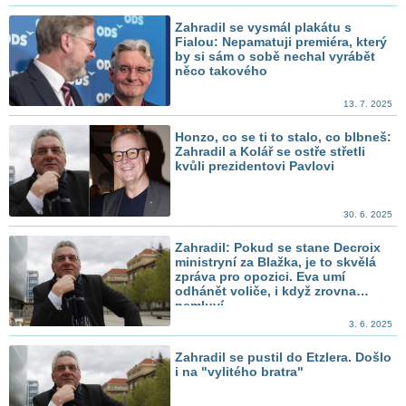
Zahradil se vysmál plakátu s
Fialou: Nepamatuji premiéra, který
by si sám o sobě nechal vyrábět
něco takového
13. 7. 2025
Honzo, co se ti to stalo, co blbneš:
Zahradil a Kolář se ostře střetli
kvůli prezidentovi Pavlovi
30. 6. 2025
Zahradil: Pokud se stane Decroix
ministryní za Blažka, je to skvělá
zpráva pro opozici. Eva umí
odhánět voliče, i když zrovna
nemluví
3. 6. 2025
Zahradil se pustil do Etzlera. Došlo
i na "vylitého bratra"