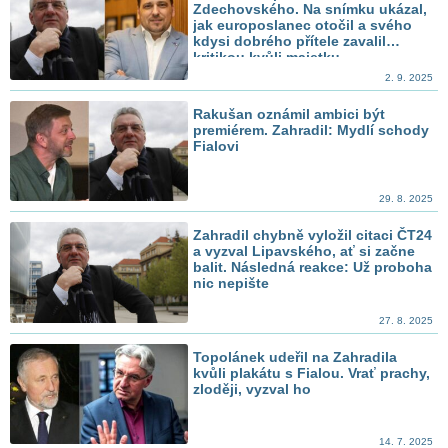
Zdechovského. Na snímku ukázal,
jak europoslanec otočil a svého
kdysi dobrého přítele zavalil
kritikou kvůli majetku
2. 9. 2025
Rakušan oznámil ambici být
premiérem. Zahradil: Mydlí schody
Fialovi
29. 8. 2025
Zahradil chybně vyložil citaci ČT24
a vyzval Lipavského, ať si začne
balit. Následná reakce: Už proboha
nic nepište
27. 8. 2025
Topolánek udeřil na Zahradila
kvůli plakátu s Fialou. Vrať prachy,
zloději, vyzval ho
14. 7. 2025