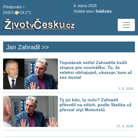
8. srpna 2026
Předpověd >
Svátek slaví:
Soběslav
DNES:
18.2°C
Jan Zahradil >>
Topolánek setřel Zahradila kvůli
stopce pro novinářku: To, že
selekci obhajuješ, ukazuje, kam až
ses dostal
2. 8. 2026
Ty jsi kdo, ty nulo? Zahradil
přitvrdil na sítích, podle Staňka už
převzal styl Motoristů
27. 4. 2026