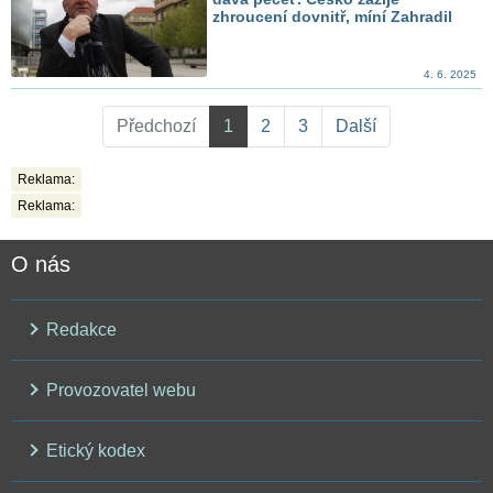
zhroucení dovnitř, míní Zahradil
4. 6. 2025
Předchozí
1
2
3
Další
Reklama:
Reklama:
O nás
Redakce
Provozovatel webu
Etický kodex