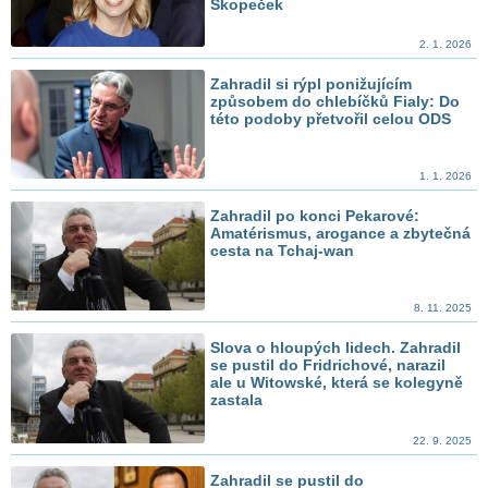
Skopeček
2. 1. 2026
Zahradil si rýpl ponižujícím
způsobem do chlebíčků Fialy: Do
této podoby přetvořil celou ODS
1. 1. 2026
Zahradil po konci Pekarové:
Amatérismus, arogance a zbytečná
cesta na Tchaj-wan
8. 11. 2025
Slova o hloupých lidech. Zahradil
se pustil do Fridrichové, narazil
ale u Witowské, která se kolegyně
zastala
22. 9. 2025
Zahradil se pustil do