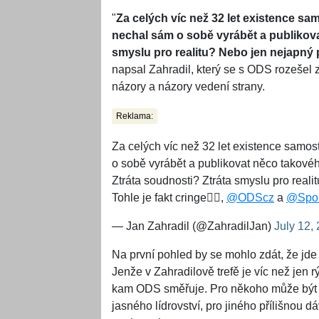
"
Za celých víc než 32 let existence sa
nechal sám o sobě vyrábět a publikov
smyslu pro realitu? Nebo jen nejapný p
napsal Zahradil, který se s ODS rozešel z
názory a názory vedení strany.
Reklama:
Za celých víc než 32 let existence samos
o sobě vyrábět a publikovat něco takového
Ztráta soudnosti? Ztráta smyslu pro real
Tohle je fakt cringe🤦‍♂️,
@ODScz
a
@Spol
— Jan Zahradil (@ZahradilJan)
July 12,
Na první pohled by se mohlo zdát, že jde
Jenže v Zahradilově trefě je víc než jen r
kam ODS směřuje. Pro někoho může být 
jasného lídrovství, pro jiného přílišnou 