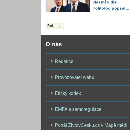
vlastní vidle.
Politolog popsal
jeho zásadní
problém
Reklama:
O nás
Redakce
Provozovatel webu
Etický kodex
EMFA a samoregulace
Portál ŽivotvČesku.cz v Mapě médií