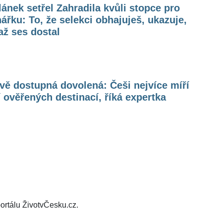
ánek setřel Zahradila kvůli stopce pro
ářku: To, že selekci obhajuješ, ukazuje,
ž ses dostal
ě dostupná dovolená: Češi nejvíce míří
í ověřených destinací, říká expertka
ortálu ŽivotvČesku.cz.