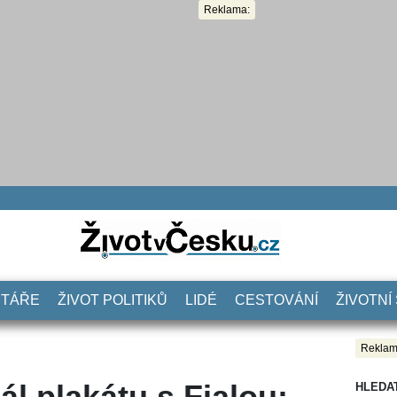
Reklama:
NTÁŘE
ŽIVOT POLITIKŮ
LIDÉ
CESTOVÁNÍ
ŽIVOTNÍ
Reklam
l plakátu s Fialou:
HLEDA