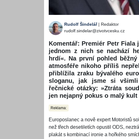
Rudolf Šindelář
| Redaktor
rudolf.sindelar@zivotvcesku.cz
Komentář: Premiér Petr Fiala j
jednom z nich se nachází h
hrdí«. Na první pohled běžný 
atmosféře nikoho příliš nepře
přiblížila zraku bývalého eur
sloganu, jak jsme si všimli
řečnické otázky: »Ztráta sou
jen nejapný pokus o malý kult
Reklama:
Europoslanec a nově expert Motoristů sobě
než třech desetiletích opustil ODS, neztr
plakát s kombinací ironie a hořkého smíc