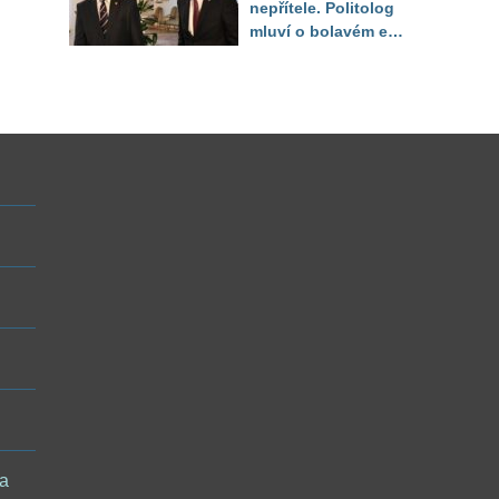
nepřítele. Politolog
mluví o bolavém egu
i možné hře o Hrad
 a