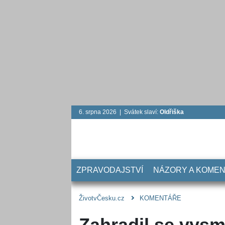
6. srpna 2026 | Svátek slaví:
Oldřiška
ZPRAVODAJSTVÍ
NÁZORY A KOME
ŽivotvČesku.cz
KOMENTÁŘE
Zahradil se vysmá