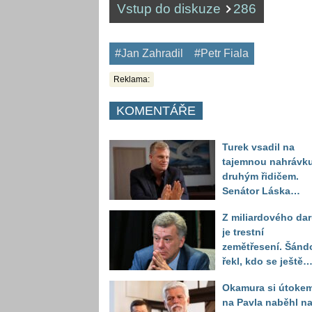
Vstup do diskuze
286
#Jan Zahradil
#Petr Fiala
Reklama:
KOMENTÁŘE
Turek vsadil na
tajemnou nahrávku
druhým řidičem.
Senátor Láska
položil otázku, kte
Z miliardového da
může celý příběh
je trestní
otočit
zemětřesení. Šánd
řekl, kdo se ještě
může obávat
Okamura si útoke
na Pavla naběhl n