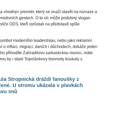
 a »hodný« premiér, který se snaží stavět na rozvaze a
o emotivních gestech. O to víc může podobný slogan
oliče ODS, kteří vyrůstali na představě spíše
o symbol moderního leadershipu, nebo jako reklamní
ví o inflaci, migraci, daních i důchodech, dokáže jeden
oho přihodíte Zahradilovu sarkastickou munici, máte
terou by i staré Topolánkovy bonmoty koukaly s
la Stropnická dráždí fanoušky z
ené. U stromu ukázala v plavkách
avu snů