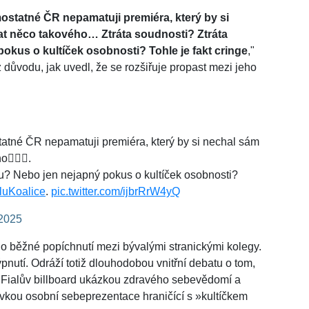
mostatné ČR nepamatuji premiéra, který by si
at něco takového… Ztráta soudnosti? Ztráta
okus o kultíček osobnosti? Tohle je fakt cringe
,"
 důvodu, jak uvedl, že se rozšiřuje propast mezi jeho
tatné ČR nepamatuji premiéra, který by si nechal sám
🏻‍♂️.
itu? Nebo jen nejapný pokus o kultíček osobnosti?
uKoalice
.
pic.twitter.com/ijbrRrW4yQ
 2025
 o běžné popíchnutí mezi bývalými stranickými kolegy.
ýpnutí. Odráží totiž dlouhodobou vnitřní debatu o tom,
Fialův billboard ukázkou zdravého sebevědomí a
dávkou osobní sebeprezentace hraničící s »kultíčkem