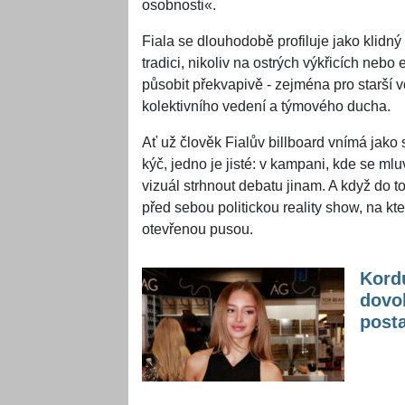
osobnosti«.
Fiala se dlouhodobě profiluje jako klidný
tradici, nikoliv na ostrých výkřicích neb
působit překvapivě - zejména pro starší v
kolektivního vedení a týmového ducha.
Ať už člověk Fialův billboard vnímá jak
kýč, jedno je jisté: v kampani, kde se mlu
vizuál strhnout debatu jinam. A když do t
před sebou politickou reality show, na k
otevřenou pusou.
Kordu
dovol
post