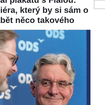
Vyhled
éra, který by si sám o
ábět něco takového