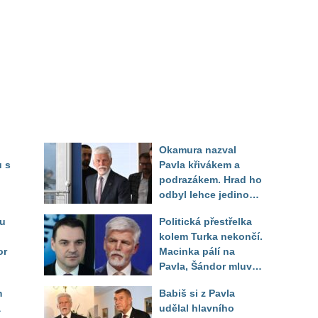
Okamura nazval
 s
Pavla křivákem a
podrazákem. Hrad ho
odbyl lehce jedinou
rá
větou, Šándor
ru
Politická přestřelka
vysvětlil proč
kolem Turka nekončí.
or
Macinka pálí na
Pavla, Šándor mluví
o zoufalém daňovém
m
Babiš si z Pavla
poplatníkovi
a
udělal hlavního