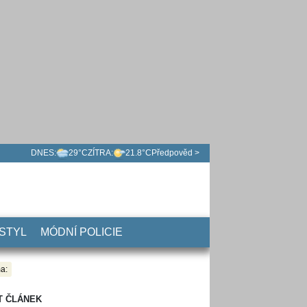
DNES:
29°C
ZÍTRA:
21.8°C
Předpověd >
 STYL
MÓDNÍ POLICIE
a:
T ČLÁNEK