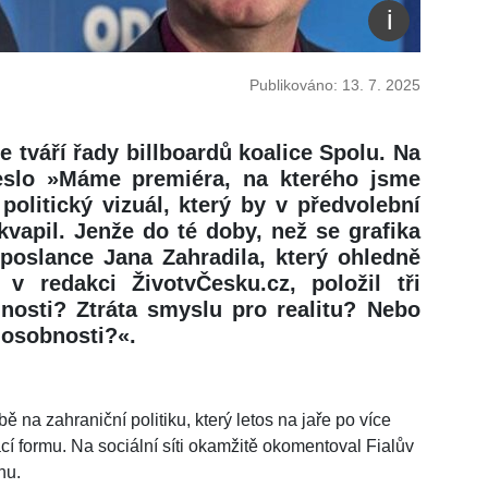
Publikováno: 13. 7. 2025
e tváří řady billboardů koalice Spolu. Na
eslo »Máme premiéra, na kterého jsme
politický vizuál, který by v předvolební
kvapil. Jenže do té doby, než se grafika
oposlance Jana Zahradila, který ohledně
 v redakci ŽivotvČesku.cz, položil tři
dnosti? Ztráta smyslu pro realitu? Nebo
 osobnosti?«.
 na zahraniční politiku, který letos na jaře po více
ácí formu. Na sociální síti okamžitě okomentoval Fialův
hu.