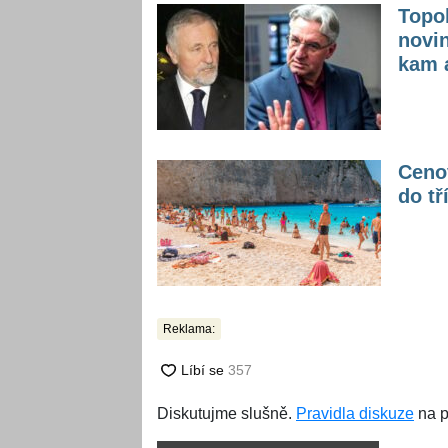
Topol
novin
kam a
Cenov
do tř
Reklama:
Diskutujme slušně.
Pravidla diskuze
na p