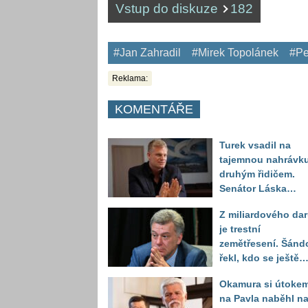
Vstup do diskuze
182
#Jan Zahradil
#Mirek Topolánek
#Pe
Reklama:
KOMENTÁŘE
Turek vsadil na
tajemnou nahrávku
druhým řidičem.
Senátor Láska
položil otázku, kte
Z miliardového da
může celý příběh
je trestní
otočit
zemětřesení. Šánd
řekl, kdo se ještě
může obávat
Okamura si útoke
na Pavla naběhl n