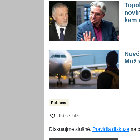
Topol
novin
kam a
Nové 
Muž v
Reklama:
Diskutujme slušně.
Pravidla diskuze
na p