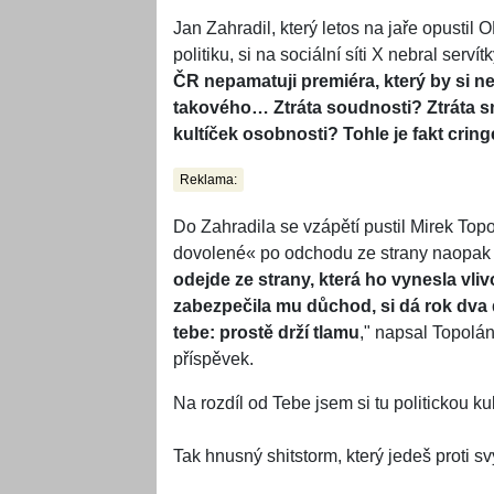
Jan Zahradil, který letos na jaře opustil
politiku, si na sociální síti X nebral servítk
ČR nepamatuji premiéra, který by si n
takového… Ztráta soudnosti? Ztráta s
kultíček osobnosti? Tohle je fakt cring
Reklama:
Do Zahradila se vzápětí pustil Mirek Topo
dovolené« po odchodu ze strany naopak p
odejde ze strany, která ho vynesla vli
zabezpečila mu důchod, si dá rok dva de
tebe: prostě drží tlamu
," napsal Topolá
příspěvek.
Na rozdíl od Tebe jsem si tu politickou k
Tak hnusný shitstorm, který jedeš proti 