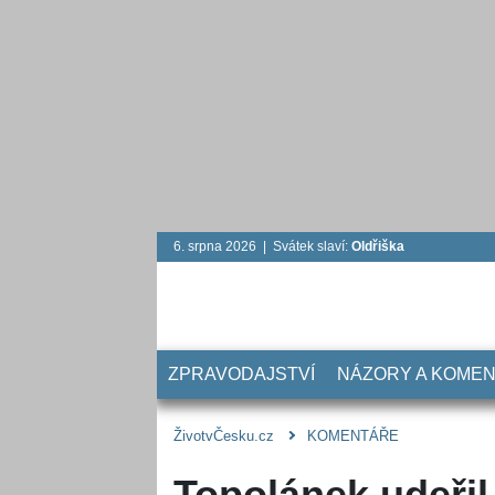
6. srpna 2026 | Svátek slaví:
Oldřiška
ZPRAVODAJSTVÍ
NÁZORY A KOME
ŽivotvČesku.cz
KOMENTÁŘE
Topolánek udeřil 