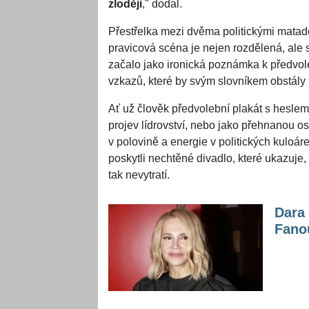
zloději
," dodal.
Přestřelka mezi dvěma politickými matad
pravicová scéna je nejen rozdělená, ale s
začalo jako ironická poznámka k předvol
vzkazů, které by svým slovníkem obstály
Ať už člověk předvolební plakát s hesle
projev lídrovství, nebo jako přehnanou osob
v polovině a energie v politických kuloá
poskytli nechtěné divadlo, které ukazuje, 
tak nevytratí.
Dara 
Fano