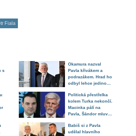
tr Fiala
Okamura nazval
 s
Pavla křivákem a
podrazákem. Hrad ho
odbyl lehce jedinou
rá
větou, Šándor
ru
Politická přestřelka
vysvětlil proč
kolem Turka nekončí.
or
Macinka pálí na
Pavla, Šándor mluví
o zoufalém daňovém
m
Babiš si z Pavla
poplatníkovi
a
udělal hlavního