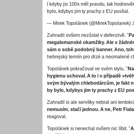
I kdyby jsi 100x měl pravdu, tak hodnově
bylo, kdybys jim ty prachy z EU posílal.
— Mirek Topolánek (@MirekTopolanek)
Zahradil ovšem nezůstal v defenzivě. "
Pa
megalomanské okamžiky. Ale v žádném
sám o sobě podobný banner. Ano, toh
hebrejský termín pro drzé a neomalené c
Topolánek pokračoval ve svém stylu. "
Na
hygienu uchoval. A to i v případě »tvé
svým bývalým chlebodárcům, je fakt n
by bylo, kdybys jim ty prachy z EU pos
Zahradil si ale servítky nebral ani tentokr
nemusím, stačí jednou. A ne, Petr Fi
reagoval.
Topolánek si nenechal ovšem nic líbit. "
A