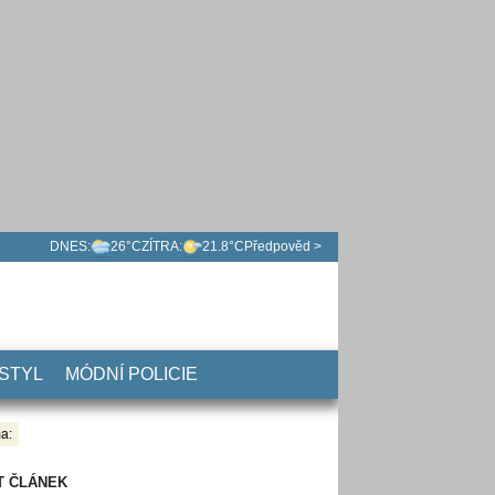
DNES:
26°C
ZÍTRA:
21.8°C
Předpověd >
 STYL
MÓDNÍ POLICIE
a:
T ČLÁNEK