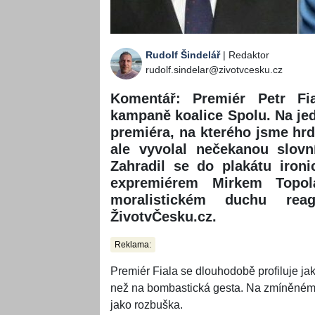
Rudolf Šindelář
| Redaktor
rudolf.sindelar@zivotvcesku.cz
Komentář: Premiér Petr Fia
kampaně koalice Spolu. Na je
premiéra, na kterého jsme hrd
ale vyvolal nečekanou slovn
Zahradil se do plakátu iron
expremiérem Mirkem Topol
moralistickém duchu rea
ŽivotvČesku.cz.
Reklama:
Premiér Fiala se dlouhodobě profiluje jako 
než na bombastická gesta. Na zmíněném
jako rozbuška.