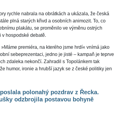
ory rychle nabrala na obrátkách a ukázala, že česká
tále plná starých křivd a osobních animozit. To, co
ebnímu plakátu, se proměnilo ve výměnu ostrých
 i v hospodské debatě.
m »Máme premiéra, na kterého jsme hrdí« vnímá jako
ní sebeprezentaci, jedno je jisté –⁠⁠⁠⁠⁠⁠ kampaň je teprve
rech zdaleka nekončí. Zahradil s Topolánkem tak
že humor, ironie a hrubší jazyk se z české politiky jen
poslala polonahý pozdrav z Řecka.
ušky odzbrojila postavou bohyně