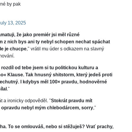
rné by pak
July 13, 2025
matuji, že jako premiér jsi měl různé
 z nich bys ani ty nebyl schopen nechat spáchat
le je chucpe
," vrátil mu úder s odkazem na slavný
hování.
 rozdíl od tebe jsem si tu politickou kulturu a
ho« Klause. Tak hnusný shitstorm, který jedeš proti
echutný. I kdybys měl 100× pravdu, hodnověrné
ílal
."
át a ironicky odpověděl. "
Stokrát pravdu mít
ala opravdu nebyl mým chlebodárcem, sorry
,"
ha. To se omlouváš, nebo si stěžuješ? Vrať prachy,