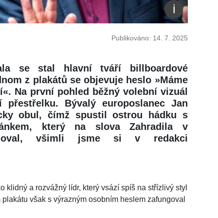
Publikováno: 14. 7. 2025
la se stal hlavní tváří billboardové
dnom z plakátů se objevuje heslo »Máme
í«. Na první pohled běžný volební vizuál
í přestřelku. Bývalý europoslanec Jan
icky obul, čímž spustil ostrou hádku s
ánkem, který na slova Zahradila v
goval, všimli jsme si v redakci
klidný a rozvážný lídr, který vsází spíš na střízlivý styl
 plakátu však s výrazným osobním heslem zafungoval