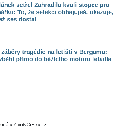
ánek setřel Zahradila kvůli stopce pro
ářku: To, že selekci obhajuješ, ukazuje,
ž ses dostal
záběry tragédie na letišti v Bergamu:
běhl přímo do běžícího motoru letadla
ortálu ŽivotvČesku.cz.