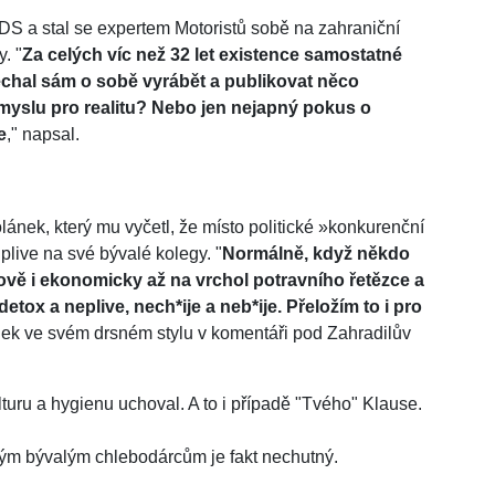
 ODS a stal se expertem Motoristů sobě na zahraniční
y. "
Za celých víc než 32 let existence samostatné
echal sám o sobě vyrábět a publikovat něco
myslu pro realitu? Nebo jen nejapný pokus o
e
," napsal.
lánek, který mu vyčetl, že místo politické »konkurenční
live na své bývalé kolegy. "
Normálně, když někdo
vově i ekonomicky až na vrchol potravního řetězce a
tox a neplive, nech*ije a neb*ije. Přeložím to i pro
nek ve svém drsném stylu v komentáři pod Zahradilův
ulturu a hygienu uchoval. A to i případě "Tvého" Klause.
svým bývalým chlebodárcům je fakt nechutný.