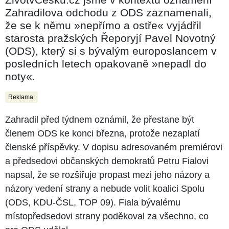
Zahradilova odchodu z ODS zaznamenali,
že se k němu »nepřímo a ostře« vyjádřil
starosta pražských Řeporyjí Pavel Novotný
(ODS), který si s bývalým europoslancem v
posledních letech opakovaně »nepadl do
noty«.
Reklama:
Zahradil před týdnem oznámil, že přestane být
členem ODS ke konci března, protože nezaplatí
členské příspěvky. V dopisu adresovaném premiérovi
a předsedovi občanských demokratů Petru Fialovi
napsal, že se rozšiřuje propast mezi jeho názory a
názory vedení strany a nebude volit koalici Spolu
(ODS, KDU-ČSL, TOP 09). Fiala bývalému
místopředsedovi strany poděkoval za všechno, co