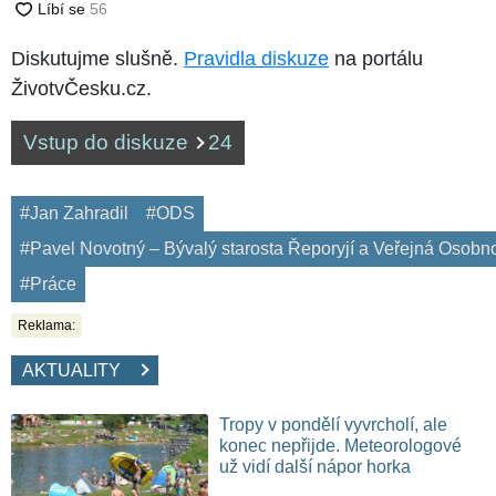
Diskutujme slušně.
Pravidla diskuze
na portálu
ŽivotvČesku.cz.
Vstup do diskuze
24
#Jan Zahradil
#ODS
#Pavel Novotný – Bývalý starosta Řeporyjí a Veřejná Osobn
#Práce
Reklama:
AKTUALITY
Tropy v pondělí vyvrcholí, ale
konec nepřijde. Meteorologové
už vidí další nápor horka