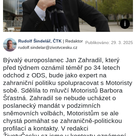
Rudolf Šindelář, ČTK
| Redaktor
Publikováno: 29. 3. 2025
rudolf.sindelar@zivotvcesku.cz
Bývalý europoslanec Jan Zahradil, který
před týdnem oznámil téměř po 34 letech
odchod z ODS, bude jako expert na
zahraniční politiku spolupracovat s Motoristy
sobě. Sdělila to mluvčí Motoristů Barbora
Šťastná. Zahradil se nebude ucházet o
poslanecký mandát v podzimních
sněmovních volbách, Motoristům se ale
chystá pomáhat se zahraničně-politickou
profilací a kontakty. V redakci
ŽivotvČesku.cz jsme v kontextu oznámení