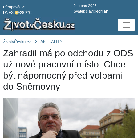
9. srpna 2026
Předpověd >
Svátek slaví:
Roman
DNES:
28.2°C
ŽivotvČesku.cz
AKTUALITY
Zahradil má po odchodu z ODS
už nové pracovní místo. Chce
být nápomocný před volbami
do Sněmovny