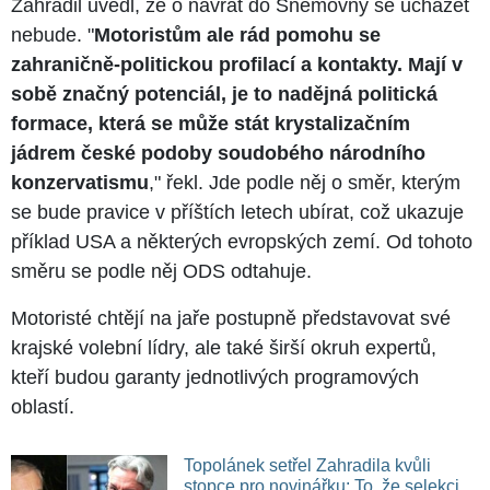
Zahradil uvedl, že o návrat do Sněmovny se ucházet
nebude. "
Motoristům ale rád pomohu se
zahraničně-politickou profilací a kontakty. Mají v
sobě značný potenciál, je to nadějná politická
formace, která se může stát krystalizačním
jádrem české podoby soudobého národního
konzervatismu
," řekl. Jde podle něj o směr, kterým
se bude pravice v příštích letech ubírat, což ukazuje
příklad USA a některých evropských zemí. Od tohoto
směru se podle něj ODS odtahuje.
Motoristé chtějí na jaře postupně představovat své
krajské volební lídry, ale také širší okruh expertů,
kteří budou garanty jednotlivých programových
oblastí.
Topolánek setřel Zahradila kvůli
stopce pro novinářku: To, že selekci