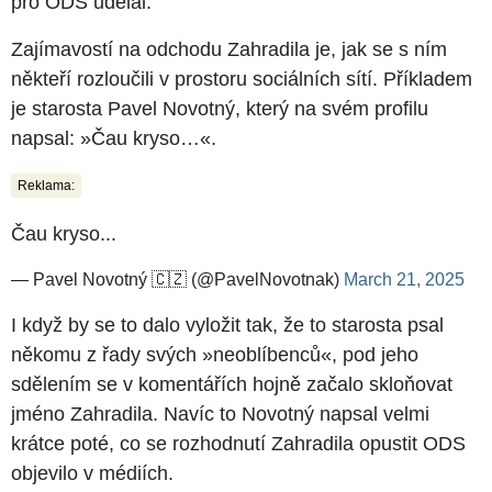
pro ODS udělal.
Zajímavostí na odchodu Zahradila je, jak se s ním
někteří rozloučili v prostoru sociálních sítí. Příkladem
je starosta Pavel Novotný, který na svém profilu
napsal: »Čau kryso…«.
Reklama:
Čau kryso...
— Pavel Novotný 🇨🇿 (@PavelNovotnak)
March 21, 2025
I když by se to dalo vyložit tak, že to starosta psal
někomu z řady svých »neoblíbenců«, pod jeho
sdělením se v komentářích hojně začalo skloňovat
jméno Zahradila. Navíc to Novotný napsal velmi
krátce poté, co se rozhodnutí Zahradila opustit ODS
objevilo v médiích.