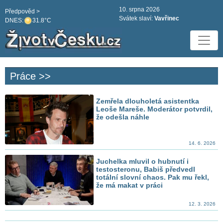
10. srpna 2026
Předpověd >
Svátek slaví:
Vavřinec
DNES:
31.8°C
Práce >>
Zemřela dlouholetá asistentka
Leoše Mareše. Moderátor potvrdil,
že odešla náhle
14. 6. 2026
Juchelka mluvil o hubnutí i
testosteronu, Babiš předvedl
totální slovní chaos. Pak mu řekl,
že má makat v práci
12. 3. 2026