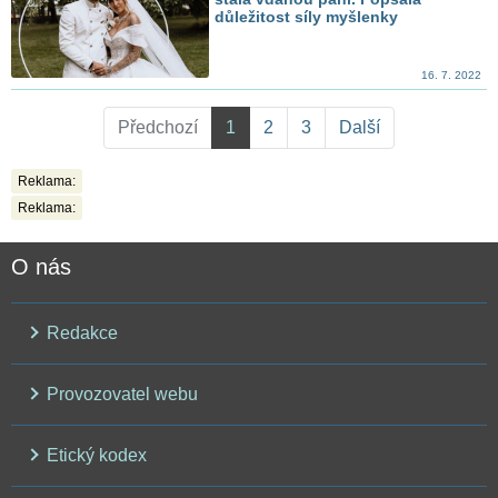
důležitost síly myšlenky
16. 7. 2022
Předchozí
1
2
3
Další
Reklama:
Reklama:
O nás
Redakce
Provozovatel webu
Etický kodex