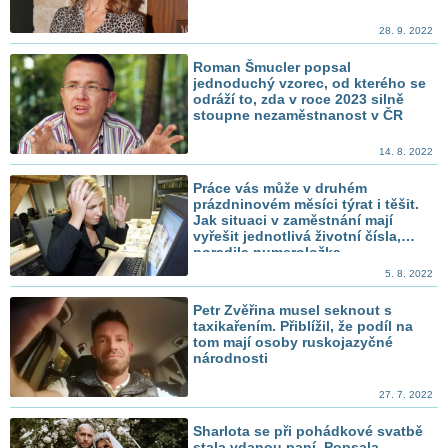
28. 9. 2022
Roman Šmucler popsal
jednoduchý vzorec, od kterého se
odráží to, zda v roce 2023 silně
stoupne nezaměstnanost v ČR
14. 8. 2022
Práce vás může v druhém
prázdninovém měsíci týrat i těšit.
Jak situaci v zaměstnání mají
vyřešit jednotlivá životní čísla,
poradila numeroložka
5. 8. 2022
Petr Zvěřina musel seknout s
taxikařením. Přiblížil, že podíl na
tom mají osoby ruskojazyčné
národnosti
27. 7. 2022
Sharlota se při pohádkové svatbě
stala vdanou paní. Popsala