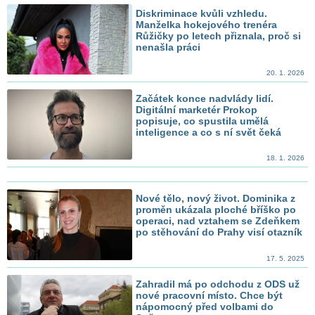
Diskriminace kvůli vzhledu.
Manželka hokejového trenéra
Růžičky po letech přiznala, proč si
nenašla práci
20. 1. 2026
Začátek konce nadvlády lidí.
Digitální marketér Prokop
popisuje, co spustila umělá
inteligence a co s ní svět čeká
18. 1. 2026
Nové tělo, nový život. Dominika z
proměn ukázala ploché bříško po
operaci, nad vztahem se Zdeňkem
po stěhování do Prahy visí otazník
17. 5. 2025
Zahradil má po odchodu z ODS už
nové pracovní místo. Chce být
nápomocný před volbami do