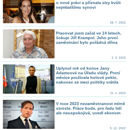
o nové práci a přiznala slzy kvůli
nejmladšímu synovi
28. 7. 2023
Pracovat jsem začal ve 14 letech,
šokuje Jiří Krampol. Jeho první
zaměstnání bylo pořádná dřina
2. 3. 2023
Uplynul rok od konce Jany
Adamcové na Úřadu vlády. První
měsíce prožívala hotové peklo,
nakonec se mezi politiky vrátila
11. 1. 2023
V roce 2023 nezaměstnanost mírně
vzroste. Práce bude, pro řadu lidí
ale neuspokojivá, uvedl ekonom
5. 12. 2022