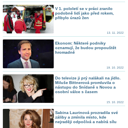
V 1. pololetí se v práci zranilo
podobně lidí jako před rokem,
přibylo úrazů žen
13. 11. 2022
Ekonom: Některé podniky
oznamují, že budou propouštět
hromadně
19. 10. 2022
Do televize ji prý nalákali na jídlo.
Miluše Bittnerová promluvila o
nástupu do Snídaně s Novou a
osobní válce s časem
15. 10. 2022
Sabina Laurinová prozradila své
záliby a zmínila místo, kde
nejraději odpočívá a nabírá sílu