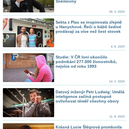
Sněmovny
29. 3. 2025
Sekta z Plas se inspirovala zřejmě
u Hanychové. Řeči o bábě šedivé
prodávají za více než šest stovek
4. 6. 2025
Studie: V ČR loni ukončilo
podnikání 277.000 živnostníků,
nejvíce od roku 1993
14. 1. 2024
Datový inženýr Petr Ludwig: Umělá
inteligence začíná postupně
ovlivňovat téměř všechny obory
11. 9. 2023
Krásná Lucie Šlégrová promluvila