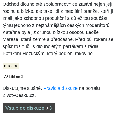
Odchod dlouholeté spolupracovnice zasáhl nejen její
rodinu a blízké, ale také lidi z mediální branže, kteří ji
znali jako schopnou produkční a důležitou součást
týmu jednoho z nejznámějších českých moderátorů.
Kateřina byla již druhou blízkou osobou Leoše
Mareše, která zemřela předčasně. Před půl rokem se
spíkr rozloučil s dlouholetým parťákem z rádia
Patrikem Hezuckým, který podlehl rakovině.
Reklama:
Diskutujme slušně.
Pravidla diskuze
na portálu
ŽivotvČesku.cz.
Vstup do diskuze
3