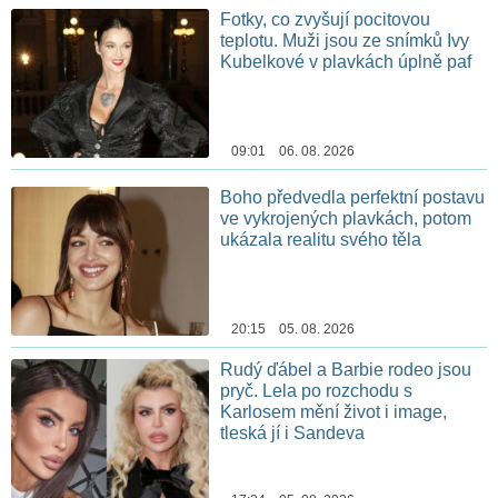
Fotky, co zvyšují pocitovou
teplotu. Muži jsou ze snímků Ivy
Kubelkové v plavkách úplně paf
09:01 06. 08. 2026
Boho předvedla perfektní postavu
ve vykrojených plavkách, potom
ukázala realitu svého těla
20:15 05. 08. 2026
Rudý ďábel a Barbie rodeo jsou
pryč. Lela po rozchodu s
Karlosem mění život i image,
tleská jí i Sandeva