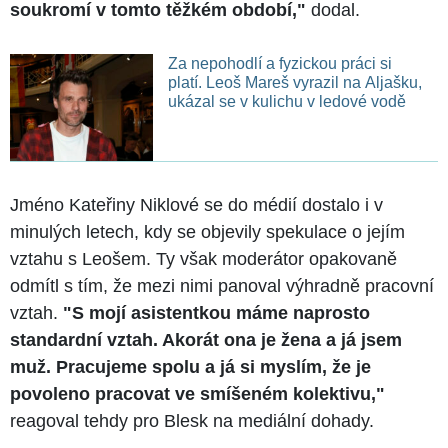
soukromí v tomto těžkém období,"
dodal.
Za nepohodlí a fyzickou práci si
platí. Leoš Mareš vyrazil na Aljašku,
ukázal se v kulichu v ledové vodě
Jméno Kateřiny Niklové se do médií dostalo i v
minulých letech, kdy se objevily spekulace o jejím
vztahu s Leošem. Ty však moderátor opakovaně
odmítl s tím, že mezi nimi panoval výhradně pracovní
vztah.
"S mojí asistentkou máme naprosto
standardní vztah. Akorát ona je žena a já jsem
muž. Pracujeme spolu a já si myslím, že je
povoleno pracovat ve smíšeném kolektivu,"
reagoval tehdy pro Blesk na mediální dohady.