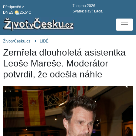
7. srpna 2026
Předpověd >
Svátek slaví:
Lada
DNES:
25.5°C
ŽivotvČesku.cz
LIDÉ
Zemřela dlouholetá asistentka
Leoše Mareše. Moderátor
potvrdil, že odešla náhle