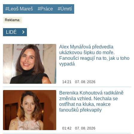
#Leoš Mareš
#Práce
#Úmrtí
Reklama:
LIDÉ
Alex Mynářová předvedla
ukázkovou šipku do moře.
Fanoušci reagují na to, jak u toho
vypadá
14:21 07. 08. 2026
Berenika Kohoutová radikálně
změnila vzhled. Nechala se
ostříhat na kluka, reakce
fanoušků překvapily
01:42 07. 08. 2026