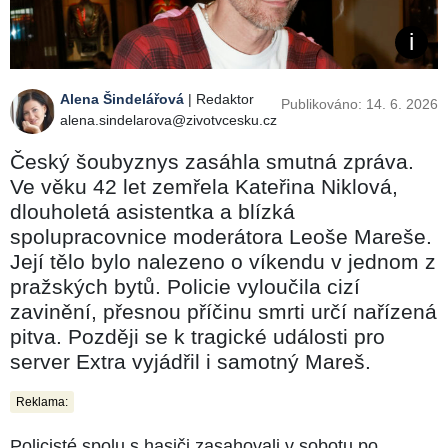
Alena Šindelářová
| Redaktor
Publikováno: 14. 6. 2026
alena.sindelarova@zivotvcesku.cz
Český šoubyznys zasáhla smutná zpráva.
Ve věku 42 let zemřela Kateřina Niklová,
dlouholetá asistentka a blízká
spolupracovnice moderátora Leoše Mareše.
Její tělo bylo nalezeno o víkendu v jednom z
pražských bytů. Policie vyloučila cizí
zavinění, přesnou příčinu smrti určí nařízená
pitva. Později se k tragické události pro
server Extra vyjádřil i samotný Mareš.
Reklama:
Policisté spolu s hasiči zasahovali v sobotu po