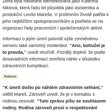
Žena byla následně identifikována jako Kateřina
Niklová, která řadu let působila jako asistentka a
produkční Leoše Mareše. V profesním životě patřila k
jeho nejbližším spolupracovníkům a podílela se na
organizaci řady pracovních i společenských aktivit.
Informaci o jejím úmrtí potvrdil výše zmíněnému
serveru také samotný moderátor.
"Ano, bohužel je
to pravda,"
uvedl stručně. Později doplnil, že podle
dosavadních informací zemřela náhle v důsledku
zdravotních komplikací.
Reklama:
"K úmrtí došlo po náhlém zdravotním selhání,"
sdělil Mareš. Zároveň uvedl, že je v kontaktu s
rodinou zesnulé.
"Tuto zprávu píšu se souhlasem
rodiny. Rodina zároveň prosí o respektování