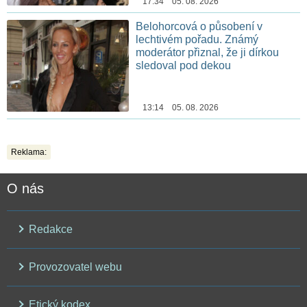
17:34 05. 08. 2026
Belohorcová o působení v
lechtivém pořadu. Známý
moderátor přiznal, že ji dírkou
sledoval pod dekou
13:14 05. 08. 2026
Reklama:
O nás
Redakce
Provozovatel webu
Etický kodex