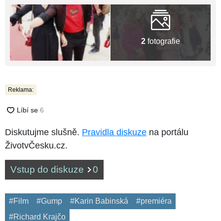
2
fotografie
Reklama:
Diskutujme slušně.
Pravidla diskuze
na portálu
ŽivotvČesku.cz.
Vstup do diskuze
0
#Film
#Gump
#Karin Babinská
#premiéra
#Richard Krajčo