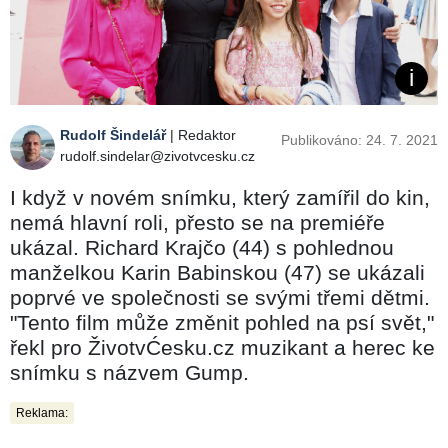
Rudolf Šindelář
| Redaktor
Publikováno: 24. 7. 2021
rudolf.sindelar@zivotvcesku.cz
I když v novém snímku, který zamířil do kin,
nemá hlavní roli, přesto se na premiéře
ukázal. Richard Krajčo (44) s pohlednou
manželkou Karin Babinskou (47) se ukázali
poprvé ve společnosti se svými třemi dětmi.
"Tento film může změnit pohled na psí svět,"
řekl pro ŽivotvĆesku.cz muzikant a herec ke
snímku s názvem Gump.
Reklama: