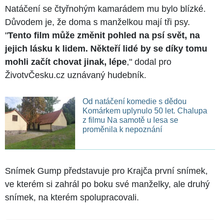
Natáčení se čtyřnohým kamarádem mu bylo blízké.
Důvodem je, že doma s manželkou mají tři psy.
"
Tento film může změnit pohled na psí svět, na
jejich lásku k lidem. Někteří lidé by se díky tomu
mohli začít chovat jinak, lépe
," dodal pro
ŽivotvČesku.cz uznávaný hudebník.
Od natáčení komedie s dědou
Komárkem uplynulo 50 let. Chalupa
z filmu Na samotě u lesa se
proměnila k nepoznání
Snímek Gump představuje pro Krajča první snímek,
ve kterém si zahrál po boku své manželky, ale druhý
snímek, na kterém spolupracovali.