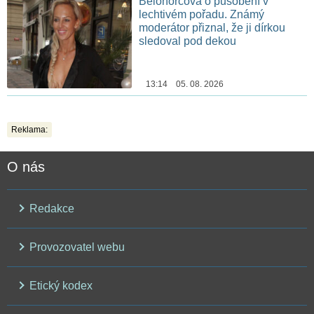
Belohorcová o působení v
lechtivém pořadu. Známý
moderátor přiznal, že ji dírkou
sledoval pod dekou
13:14 05. 08. 2026
Reklama:
O nás
Redakce
Provozovatel webu
Etický kodex