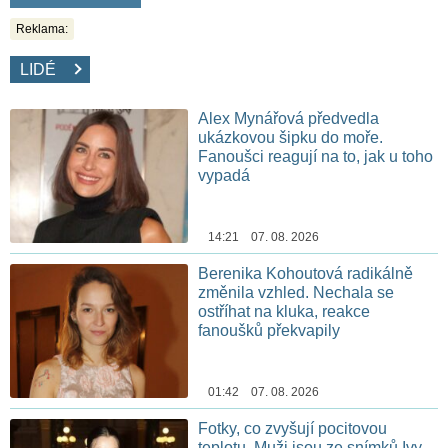
Reklama:
LIDÉ
Alex Mynářová předvedla
ukázkovou šipku do moře.
Fanoušci reagují na to, jak u toho
vypadá
14:21 07. 08. 2026
Berenika Kohoutová radikálně
změnila vzhled. Nechala se
ostříhat na kluka, reakce
fanoušků překvapily
01:42 07. 08. 2026
Fotky, co zvyšují pocitovou
teplotu. Muži jsou ze snímků Ivy