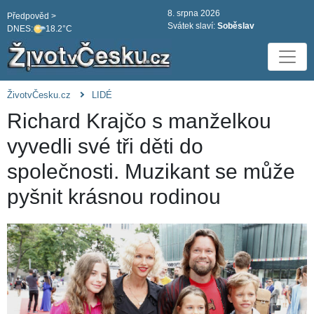
8. srpna 2026
Předpověd >
Svátek slaví:
Soběslav
DNES:
18.2°C
ŽivotvČesku.cz
LIDÉ
Richard Krajčo s manželkou
vyvedli své tři děti do
společnosti. Muzikant se může
pyšnit krásnou rodinou