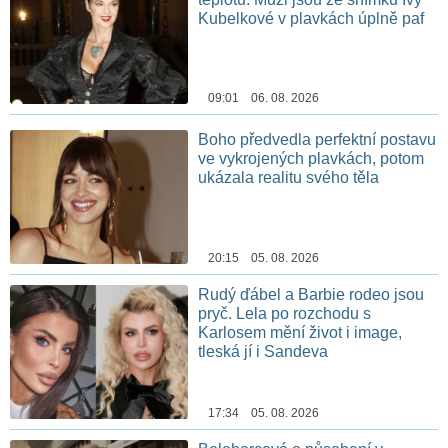
Kubelkové v plavkách úplně paf
09:01 06. 08. 2026
Boho předvedla perfektní postavu
ve vykrojených plavkách, potom
ukázala realitu svého těla
20:15 05. 08. 2026
Rudý ďábel a Barbie rodeo jsou
pryč. Lela po rozchodu s
Karlosem mění život i image,
tleská jí i Sandeva
17:34 05. 08. 2026