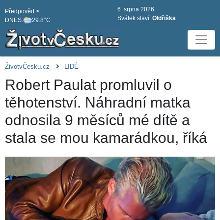
6. srpna 2026
Předpověd >
Svátek slaví:
Oldřiška
DNES:
29.8°C
ŽivotvČesku.cz
LIDÉ
Robert Paulat promluvil o
těhotenství. Náhradní matka
odnosila 9 měsíců mé dítě a
stala se mou kamarádkou, říká