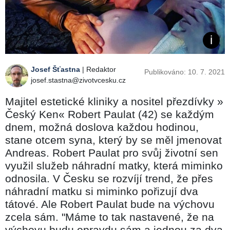
Josef Šťastna
| Redaktor
Publikováno: 10. 7. 2021
josef.stastna@zivotvcesku.cz
Majitel estetické kliniky a nositel přezdívky »​
Český Ken« Robert Paulat (42) se každým
dnem, možná doslova každou hodinou,
stane otcem syna, který by se měl jmenovat
Andreas. Robert Paulat pro svůj životní sen
využil služeb náhradní matky, která miminko
odnosila. V Česku se rozvíjí trend, že přes
náhradní matku si miminko pořizují dva
tátové. Ale Robert Paulat bude na výchovu
zcela sám. "Máme to tak nastavené, že na
výchovu budu opravdu sám a jednou za dva