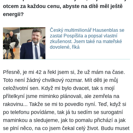
otcem za každou cenu, abyste na dítě měl ještě
energii?
Český multimilionář Hausenblas se
zastal Pospíšila a popsal vlastní
zkušenost. Jsem také na mateřské
dovolené, říká
Přesně, je mi 42 a řekl jsem si, že už mám na čase.
Toto není žádný chvilkový rozmar. Mít děti je můj
celoživotní sen. Když mi bylo dvacet, tak s mojí
přítelkyní jsme miminko plánovali, ale zemřela na
rakovinu... Takže se mi to povedlo nyní. Teď, když si
po telefonu povídáme, tak já tu sedím se surogatní
maminkou a sledujeme, jak to pomalu přichází a jak
se plní něco, na co jsem čekal celý život. Budu muset