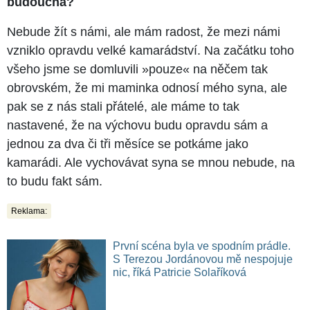
budoucna?
Nebude žít s námi, ale mám radost, že mezi námi
vzniklo opravdu velké kamarádství. Na začátku toho
všeho jsme se domluvili »​pouze« na něčem tak
obrovském, že mi maminka odnosí mého syna, ale
pak se z nás stali přátelé, ale máme to tak
nastavené, že na výchovu budu opravdu sám a
jednou za dva či tři měsíce se potkáme jako
kamarádi. Ale vychovávat syna se mnou nebude, na
to budu fakt sám.
Reklama:
První scéna byla ve spodním prádle.
S Terezou Jordánovou mě nespojuje
nic, říká Patricie Solaříková