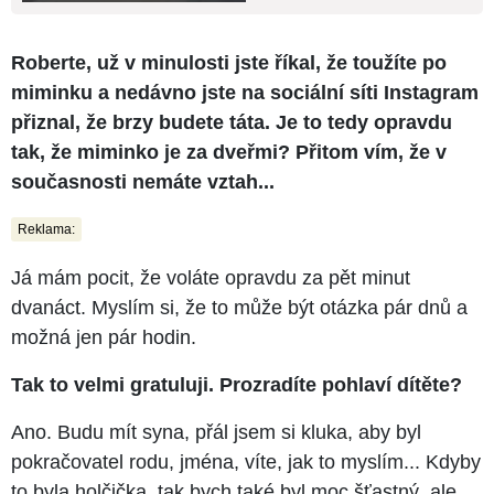
Roberte, už v minulosti jste říkal, že toužíte po
miminku a nedávno jste na sociální síti Instagram
přiznal, že brzy budete táta. Je to tedy opravdu
tak, že miminko je za dveřmi? Přitom vím, že v
současnosti nemáte vztah...
Reklama:
Já mám pocit, že voláte opravdu za pět minut
dvanáct. Myslím si, že to může být otázka pár dnů a
možná jen pár hodin.
Tak to velmi gratuluji. Prozradíte pohlaví dítěte?
Ano. Budu mít syna, přál jsem si kluka, aby byl
pokračovatel rodu, jména, víte, jak to myslím... Kdyby
to byla holčička, tak bych také byl moc šťastný, ale