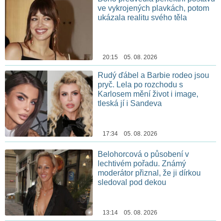
ve vykrojených plavkách, potom
ukázala realitu svého těla
20:15 05. 08. 2026
Rudý ďábel a Barbie rodeo jsou
pryč. Lela po rozchodu s
Karlosem mění život i image,
tleská jí i Sandeva
17:34 05. 08. 2026
Belohorcová o působení v
lechtivém pořadu. Známý
moderátor přiznal, že ji dírkou
sledoval pod dekou
13:14 05. 08. 2026