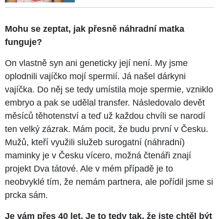
Mohu se zeptat, jak přesně náhradní matka
funguje?
On vlastně syn ani geneticky její není. My jsme
oplodnili vajíčko mojí spermií. Já našel dárkyni
vajíčka. Do něj se tedy umístila moje spermie, vzniklo
embryo a pak se udělal transfer. Následovalo devět
měsíců těhotenství a teď už každou chvíli se narodí
ten velký zázrak. Mám pocit, že budu první v Česku.
Mužů, kteří využili služeb surogatní (náhradní)
maminky je v Česku vícero, možná čtenáři znají
projekt Dva tátové. Ale v mém případě je to
neobvyklé tím, že nemám partnera, ale pořídil jsme si
prcka sám.
Je vám přes 40 let. Je to tedy tak, že jste chtěl být