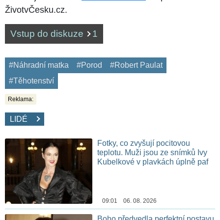
ŽivotvČesku.cz.
Vstup do diskuze
1
#Náhradní matka
#Porod
#Robert Paulat
#Těhotenství
Reklama:
LIDÉ
Fotky, co zvyšují pocitovou
teplotu. Muži jsou ze snímků Ivy
Kubelkové v plavkách úplně paf
09:01 06. 08. 2026
Boho předvedla perfektní postavu