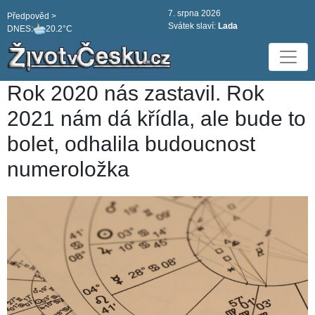
7. srpna 2026
Předpověd >
Svátek slaví:
Lada
DNES:
20.2°C
Rok 2020 nás zastavil. Rok
2021 nám dá křídla, ale bude to
bolet, odhalila budoucnost
numeroložka