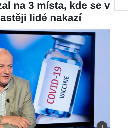
al na 3 místa, kde se v
Vyhled
stěji lidé nakazí