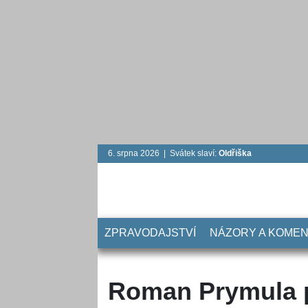
6. srpna 2026 | Svátek slaví:
Oldřiška
ZPRAVODAJSTVÍ
NÁZORY A KOME
Roman Prymula p