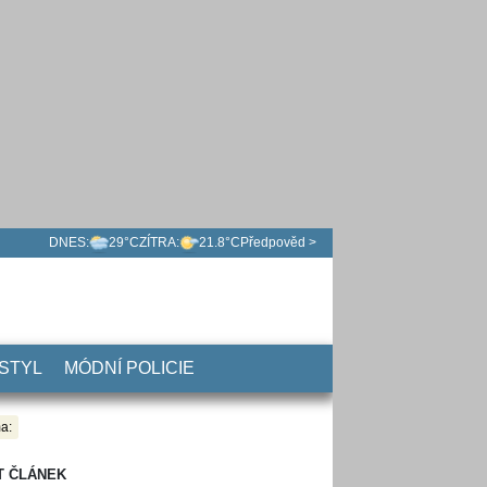
DNES:
29°C
ZÍTRA:
21.8°C
Předpověd >
 STYL
MÓDNÍ POLICIE
a:
T ČLÁNEK